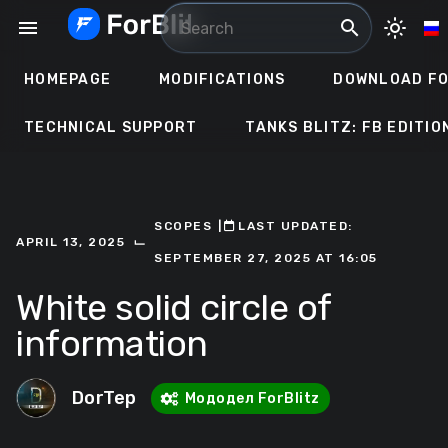
Skip
menu
search
light_mode
to
content
HOMEPAGE
MODIFICATIONS
DOWNLOAD FO
TECHNICAL SUPPORT
TANKS BLITZ: FB EDITIO
SCOPES
ㅤ|ㅤ
ㅤLAST UPDATED:
⌙
APRIL 13, 2025
SEPTEMBER 27, 2025 AT 16:05
White solid circle of
information
DorTep
Мододел ForBlitz