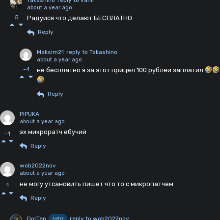
about a year ago
5
Радуйся что делают БЕСПЛАТНО
Reply
Maksim21
reply to Takashino
about a year ago
-4
не бесплатно я за этот прицел 100 рублей заплатил
Reply
PIPUKA
about a year ago
эх микроратч ебучий
-1
Reply
wob2022nov
about a year ago
не могу утсановить пишет что то с микропатчем
1
Reply
DorTep
reply to wob2022nov
Author