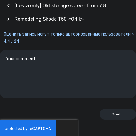
chevron_left
[Lesta only] Old storage screen from 7.8
chevron_right
Remodeling Skoda T50 «Orlik»
Оценить запись могут только авторизованные пользователи >
4.4
24
/