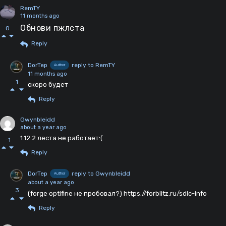
RemTY
11 months ago
Обнови пжлста
0
Reply
DorTep
reply to RemTY
Author
11 months ago
1
скоро будет
Reply
Gwynbleidd
about a year ago
1.12.2 леста не работает:(
-1
Reply
DorTep
reply to Gwynbleidd
Author
about a year ago
3
(forge optifine не пробовал?) https://forblitz.ru/sdlc-info
Reply