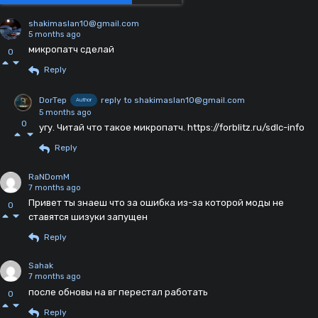
shakimaslan10@gmail.com
5 months ago
микропатч сделай
0
Reply
DorTep
reply to shakimaslan10@gmail.com
Author
5 months ago
0
угу. Читай что такое микропатч. https://forblitz.ru/sdlc-info
Reply
RaNDomM
7 months ago
Привет ты знаеш что за ошибка из-за которой моды не
0
ставятся шизуки запущен
Reply
Sahak
7 months ago
после обновы на вг перестал работать
0
Reply