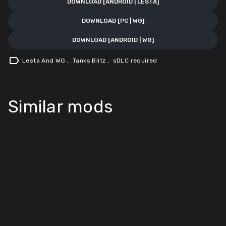
DOWNLOAD [ANDROID | LESTA]
DOWNLOAD [PC | WG]
DOWNLOAD [ANDROID | WG]
label
Lesta And WG
,
Tanks Blitz
,
sDLC required
Similar mods