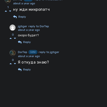
about a year ago
1
ну жди микропатч
Reply
jgtiger
reply to DorTep
about a year ago
0
скоро будет?
Reply
DorTep
reply to jgtiger
Author
about a year ago
0
Я откуда знаю?
Reply