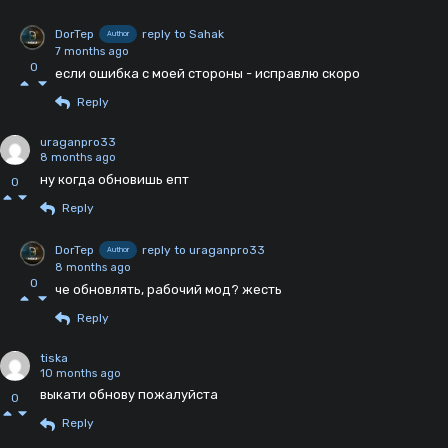
DorTep
reply to Sahak
Author
7 months ago
0
если ошибка с моей стороны - исправлю скоро
Reply
uraganpro33
8 months ago
ну когда обновишь епт
0
Reply
DorTep
reply to uraganpro33
Author
8 months ago
0
че обновлять, рабочий мод? жесть
Reply
tiska
10 months ago
выкати обнову пожалуйста
0
Reply