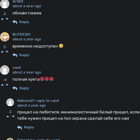
ArtikX
about a year ago
обнови пажее
2
Reply
BUTER3II1
about a year ago
временно недоступен
0
Reply
vanil
about a year ago
полная хуета
-9
Reply
Maksim21
reply to vanil
about a year ago
2
прицел на любителя, минималистичный белый прицел, если
тебе нужен прицел на пол экрана сделай себе его сам
Reply
Takashino
reply to vanil