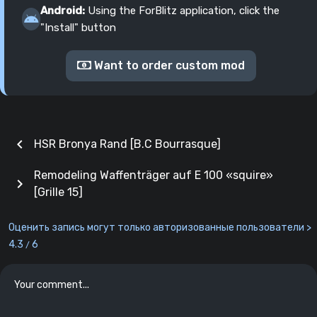
Android:
Using the ForBlitz application, click the
"Install" button
Want to order custom mod
chevron_left
HSR Bronya Rand [B.C Bourrasque]
Remodeling Waffenträger auf E 100 «squire»
chevron_right
[Grille 15]
Оценить запись могут только авторизованные пользователи >
4.3
6
/