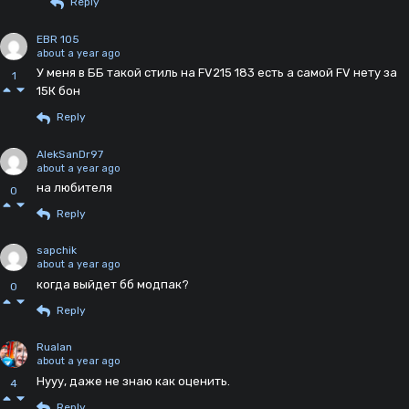
Reply
EBR 105
about a year ago
У меня в ББ такой стиль на FV215 183 есть а самой FV нету за
1
15К бон
Reply
AlekSanDr97
about a year ago
на любителя
0
Reply
sapchik
about a year ago
когда выйдет бб модпак?
0
Reply
Rualan
about a year ago
Нууу, даже не знаю как оценить.
4
Reply