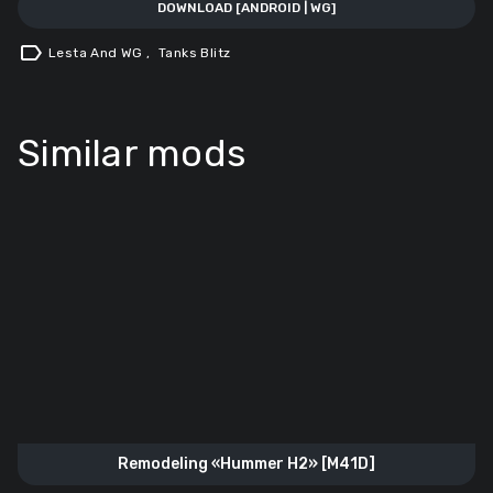
DOWNLOAD [ANDROID | WG]
label
Lesta And WG
,
Tanks Blitz
Similar mods
Remodeling «Hummer H2» [M41D]