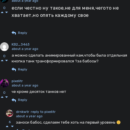
about a year ago
если честно ну такое,не для меня,чегото не
0
хватает,но опять каждому свое
Reply
KB2_3463
about a year ago
а можно сделать анимированный кам,чтобы была отдельная
0
кнопка танк трансформировался ?за бабосы?
Reply
pixelitr
about a year ago
че кроме десяток танков нет
0
Reply
drnkwtr
reply to pixelitr
about a year ago
6
заноси бабос, сделаем тебе хоть на первый уровень