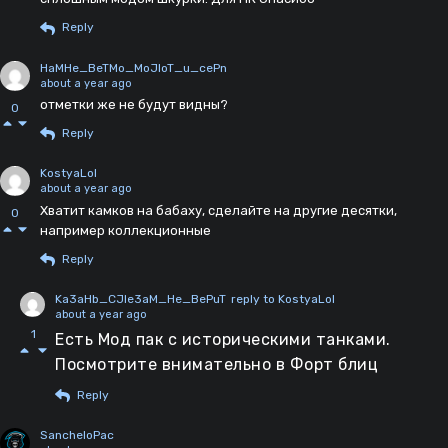
Reply
HaMHe_BeTMo_MoJIoT_u_cePn
about a year ago
отметки же не будут видны?
0
Reply
KostyaLol
about a year ago
Хватит камков на бабаху, сделайте на другие десятки,
0
например коллекционные
Reply
Ka3aHb_CJIe3aM_He_BePuT
reply to KostyaLol
about a year ago
1
Есть Мод пак с историческими танками.
Посмотрите внимательно в Форт блиц
Reply
SancheloPac