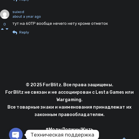
suixcd
about a year ago
тут на 60ТР вообще нечего нету кроме отметок
0
Reply
© 2025 ForBlitz. Все права защищены.
ForBlitz не связан и не ассоциирован с Lesta Games или
Wargaming.
Все товарные знаки и наименования принадлежат их
законным правообладателям.
#МодыДолжныЖить
Техническая поддержка
expand_less