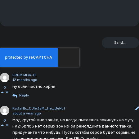
FROM MGR-B
12 months ago
ну если честно херня
0
Reply
Ka3aHb_CJIe3aM_He_BePuT
about a year ago
Мод крутой мне зашёл, но когда пытаешся закинуть на фугу
0
FV215b 183 нет серых зон из-за ремолдинга данного танка.
придумайте что нибудь. Пусть хотябы серое будет серым, не
сплошным модом шкурки. Для ПК Спасибо