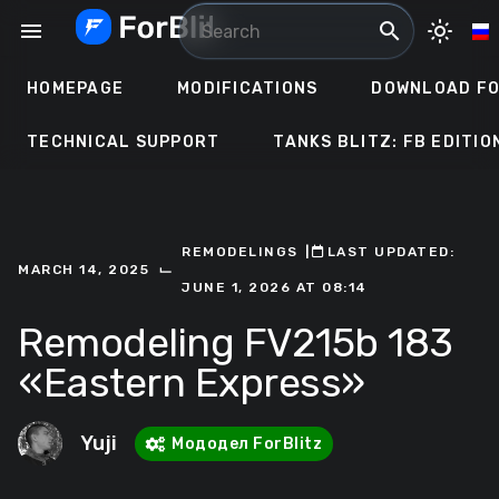
Skip
menu
search
light_mode
to
content
HOMEPAGE
MODIFICATIONS
DOWNLOAD FO
TECHNICAL SUPPORT
TANKS BLITZ: FB EDITIO
REMODELINGS
ㅤ|ㅤ
ㅤLAST UPDATED:
⌙
MARCH 14, 2025
JUNE 1, 2026 AT 08:14
Remodeling FV215b 183
«Eastern Express»
Yuji
Мододел ForBlitz