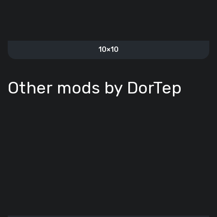
10×10
Other mods by DorTep