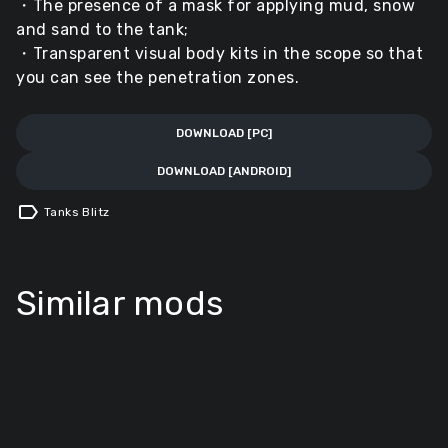
・The presence of a mask for applying mud, snow
and sand to the tank;
・Transparent visual body kits in the scope so that
you can see the penetration zones.
DOWNLOAD [PC]
DOWNLOAD [ANDROID]
label
Tanks Blitz
Similar mods