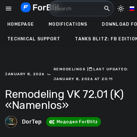
Skip
menu
search
light_mode
to
content
HOMEPAGE
MODIFICATIONS
DOWNLOAD FO
TECHNICAL SUPPORT
TANKS BLITZ: FB EDITIO
REMODELINGS
ㅤ|ㅤ
ㅤLAST UPDATED:
⌙
JANUARY 8, 2026
JANUARY 8, 2026 AT 20:11
Remodeling VK 72.01 (K)
«Namenlos»
DorTep
Мододел ForBlitz