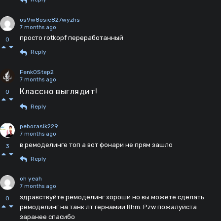
os9w8osie827wyzhs
7 months ago
просто rotkopf переработанный
0
Reply
Fenk0Step2
7 months ago
Классно выглядит!
0
Reply
peborasik229
7 months ago
в ремоделинге топ а вот фонари не прям зашло
3
Reply
oh yeah
7 months ago
здравствуйте ремоделинг хороши но вы можете сделать
0
ремоделинг на танк лт гернамии Rhm. Pzw пожалуйста
заранее спасибо