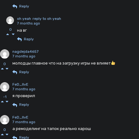
Reply
oh yeah
reply to oh yeah
7 months ago
0
на вг
Reply
nagdejda4657
7 months ago
молодцы главное что на загрузку игры не влияет
0
Reply
FeD_lIvE
7 months ago
я проверил
-1
Reply
FeD_lIvE
7 months ago
а ремоделинг на тапок реально харош
0
Reply