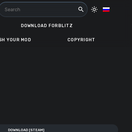
search
light_mode
DOWNLOAD FORBLITZ
SH YOUR MOD
COPYRIGHT
DOWNLOAD [STEAM]