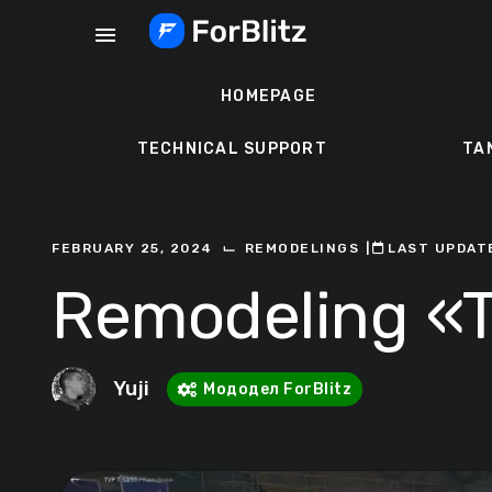
Skip
menu
to
content
HOMEPAGE
TECHNICAL SUPPORT
TA
⌙
FEBRUARY 25, 2024
REMODELINGS
ㅤ|ㅤ
ㅤLAST UPDAT
Remodeling «
Yuji
Мододел ForBlitz