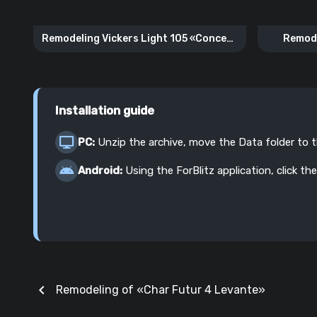
Remodeling Vickers Light 105 «Concept
Remode
5 The Unknown»
Installation guide
PC:
Unzip the archive, move the Data folder to 
Android:
Using the ForBlitz application, click the
chevron_left
Remodeling of «Char Futur 4 Levante»