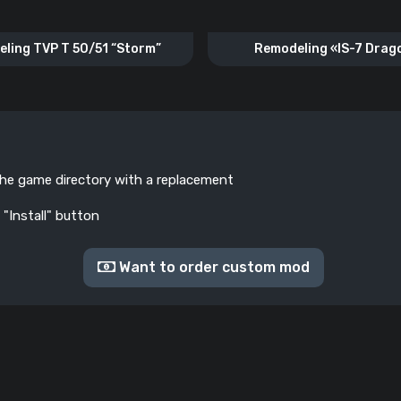
ling TVP T 50/51 “Storm”
Remodeling «IS-7 Dra
the game directory with a replacement
 "Install" button
Want to order custom mod