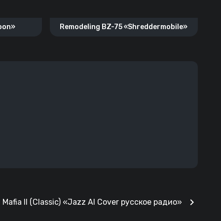
goon»
Remodeling BZ-75 «Shreddermobile»
chevron_right
Mafia II (Classic) «Jazz AI Cover русское радио»