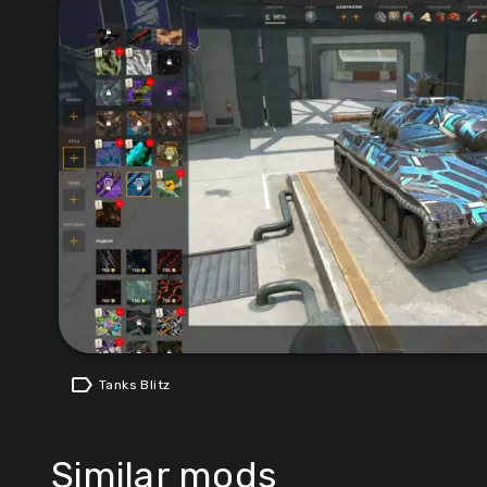
label
Tanks Blitz
Similar mods