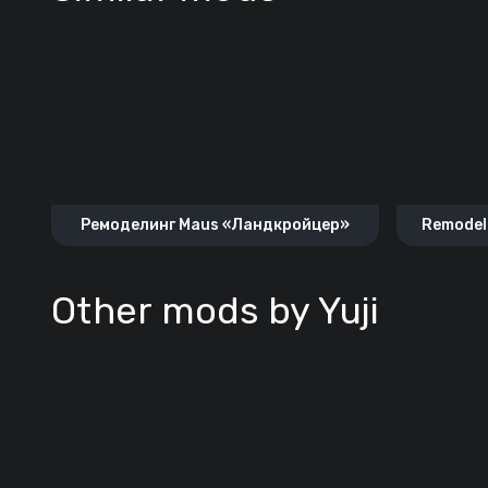
Ремоделинг Maus «Ландкройцер»
Remodel
Other mods by Yuji