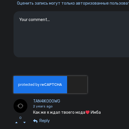
Оценить запись могут только авторизованные пользоват
TAN4IK000WG
2 years ago
Как же я ждал твоего мода
Имба
0
Reply