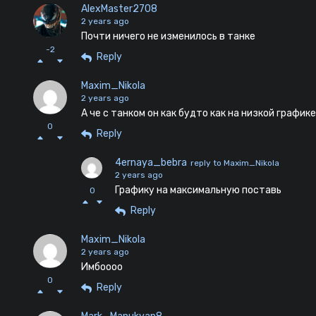
AlexMaster2708
2 years ago
Почти ничего не изменилось в танке
-2
Reply
Maxim_Nikola
2 years ago
А че с танком он как будто как на низкой графике
0
Reply
4ernaya_bebra
reply to Maxim_Nikola
2 years ago
Графику на максимальную поставь
0
Reply
Maxim_Nikola
2 years ago
Имбоооо
0
Reply