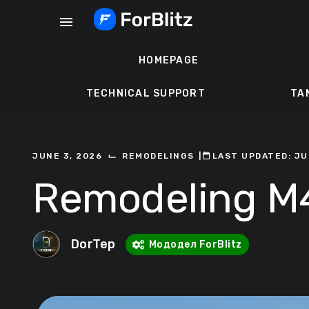
Skip
menu
to
content
HOMEPAGE
TECHNICAL SUPPORT
TA
⌙
JUNE 3, 2026
REMODELINGS
ㅤ|ㅤ
ㅤLAST UPDATED: JU
Remodeling M4
DorTep
Мододел ForBlitz