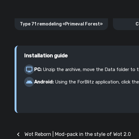
Type 71 remodeling «Primeval Forest»
C
Installation guide
PC:
Unzip the archive, move the Data folder to 
Android:
Using the ForBlitz application, click the
chevron_left
Wot Reborn | Mod-pack in the style of Wot 2.0