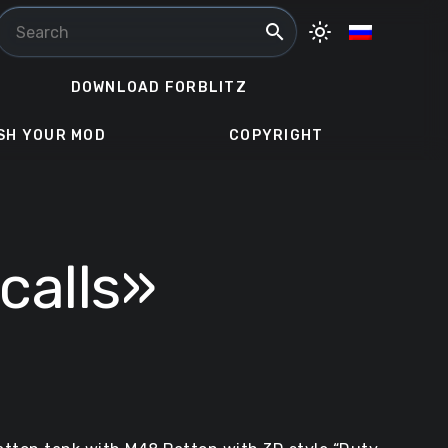
search
light_mode
DOWNLOAD FORBLITZ
SH YOUR MOD
COPYRIGHT
calls»