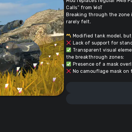
Mod replaces regular M48 P
Calls” from WoT
Breaking through the zone in
rarely felt.
Modified tank model, but
Lack of support for stan
Transparent visual elemen
the breakthrough zones:
Presence of a mask overl
No camouflage mask on t