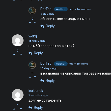
DorTep
Author
reply to lonown
a day ago
0
обновить все ремоды от меня
Reply
wekq
16 days ago
на м60 распространяется?
0
Reply
DorTep
Author
reply to wekq
16 days ago
0
в названии и в описании три раза не нап
Reply
korbenok
2 months ago
долг не остановить!
1
Reply