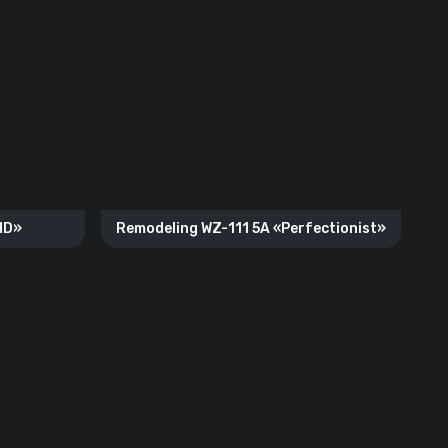
HD»
Remodeling WZ-111 5A «Perfectionist»