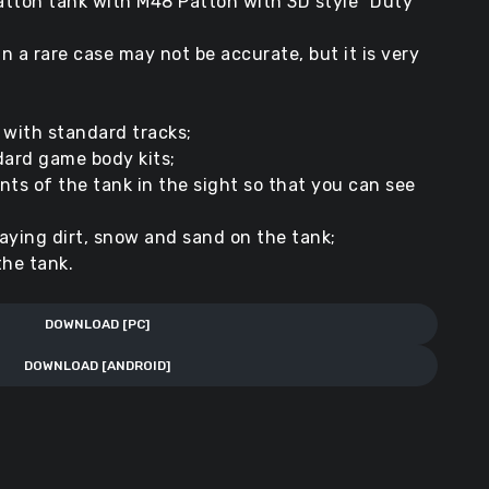
atton tank with M48 Patton with 3D style “Duty
 a rare case may not be accurate, but it is very
 with standard tracks;
dard game body kits;
ts of the tank in the sight so that you can see
aying dirt, snow and sand on the tank;
he tank.
DOWNLOAD [PC]
DOWNLOAD [ANDROID]