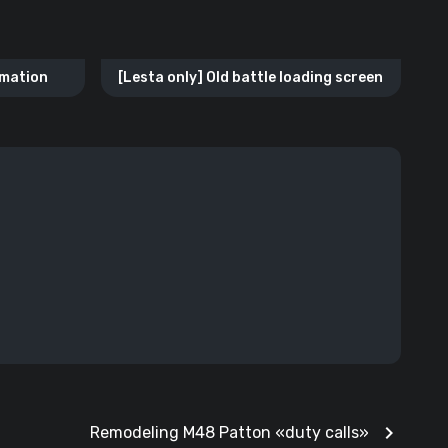
rmation
[Lesta only] Old battle loading screen
chevron_right
Remodeling M48 Patton «duty calls»