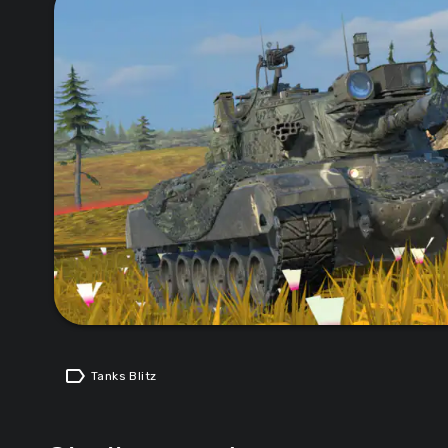
label
Tanks Blitz