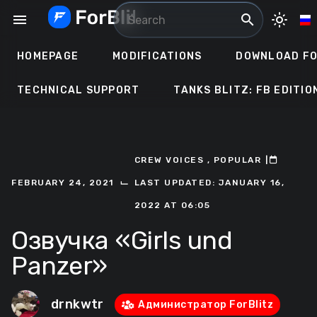
Skip
menu
search
light_mode
to
content
HOMEPAGE
MODIFICATIONS
DOWNLOAD FO
TECHNICAL SUPPORT
TANKS BLITZ: FB EDITIO
CREW VOICES
,
POPULAR
ㅤ|ㅤ
ㅤ
⌙
FEBRUARY 24, 2021
LAST UPDATED: JANUARY 16,
2022 AT 06:05
Озвучка «Girls und
Panzer»
drnkwtr
Администратор ForBlitz