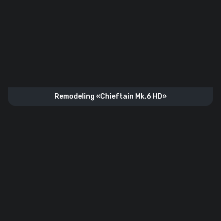
Remodeling «Chieftain Mk.6 HD»