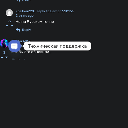
Kostyan228
reply to Lemon6611155
2 years ago
-2
Не на Русском точно
Reply
KvaZar4812
Техническая поддержка
2 years ago
вот бы его обновили...
3
Open chaty
Reply
Kiro
2 years ago
Уважаемые разработчики, можете ли вы загрузить моды из
0
этого видео для forblitz? https://youtu.be/6pFUCzlSdtE?
si=xvq4HdkeJv0r0gdB
Reply
val_federiagin
2 years ago
Мод в обновлении 10.7 не работает, не смог установить (
0