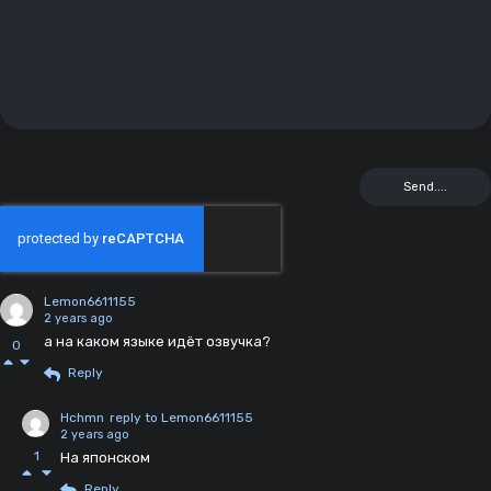
Lemon6611155
2 years ago
а на каком языке идёт озвучка?
0
Reply
Hchmn
reply to Lemon6611155
2 years ago
1
На японском
Reply