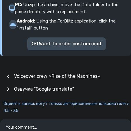
PC:
Unzip the archive, move the Data folder to the
game directory with a replacement
Android:
Using the ForBlitz application, click the
"Install" button
Want to order custom mod
chevron_left
Voiceover crew «Rise of the Machines»
chevron_right
Озвучка “Google translate”
Оценить запись могут только авторизованные пользователи >
4.5
35
/