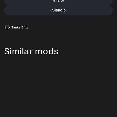
STEAM
ANDROID
label
Tanks Blitz
Similar mods