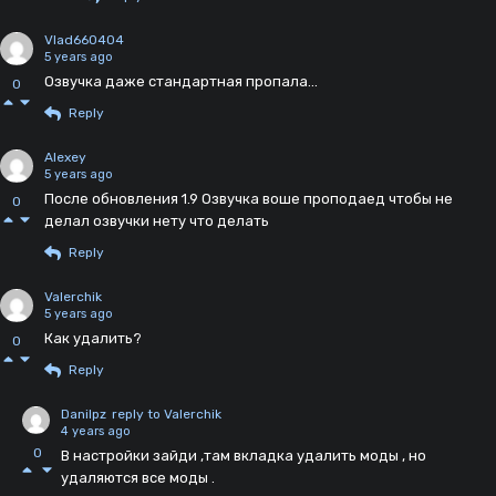
Vlad660404
5 years ago
Озвучка даже стандартная пропала...
0
Reply
Alexey
5 years ago
После обновления 1.9 Озвучка воше проподаед чтобы не
0
делал озвучки нету что делать
Reply
Valerchik
5 years ago
Как удалить?
0
Reply
Danilpz
reply to Valerchik
4 years ago
0
В настройки зайди ,там вкладка удалить моды , но
удаляются все моды .