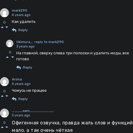
mark290
4 years ago
Как удалить
0
Reply
Ukimura_
reply to mark290
3 years ago
0
На главной, сверху слева три полоски и удалить моды, все
готово
Reply
Arima
4 years ago
Чомусь не працює
0
Reply
____xam_________
5 years ago
Офигенная озвучка, правда жаль слов и функций
0
мало, а так очень чёткая