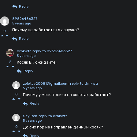
Reply
89526486327
5 years ago
Почему не работает эта азвучка?
0
Reply
drnkwtr
reply to 89526486327
5 years ago
2
Косяк ВГ, ожидайте.
Reply
zolotoy20081@gmail.com
reply to drnkwtr
5 years ago
0
Почему у меня только на советах работает?
Reply
Saylitek
reply to drnkwtr
5 years ago
0
До сих пор не исправлен данный косяк?
Reply