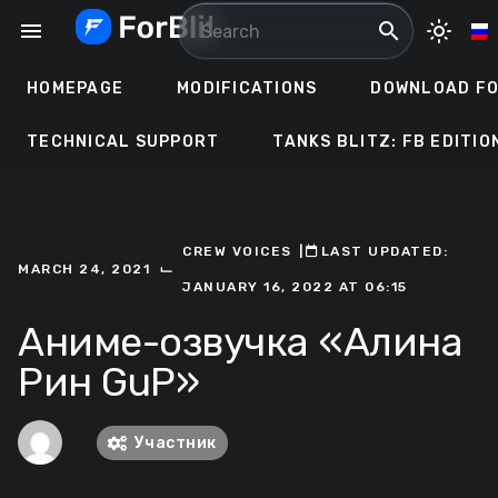
Skip
menu
search
light_mode
to
content
HOMEPAGE
MODIFICATIONS
DOWNLOAD FO
TECHNICAL SUPPORT
TANKS BLITZ: FB EDITIO
CREW VOICES
ㅤ|ㅤ
ㅤLAST UPDATED:
⌙
MARCH 24, 2021
JANUARY 16, 2022 AT 06:15
Аниме-озвучка «Алина
Рин GuP»
Участник