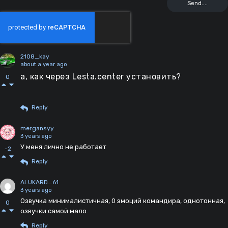
2108_kay
about a year ago
а, как через Lesta.center установить?
0
Reply
mergansyy
3 years ago
У меня лично не работает
-2
Reply
ALUKARD_61
3 years ago
Озвучка минималистичная, 0 эмоций командира, однотонная,
0
озвучки самой мало.
Reply