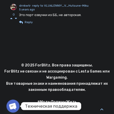
drnkwtr
reply to VLU6LENNIY_V_Hutsune-Miku
5 years ago
0
Это порт озвучки из ББ, не авторская.
Reply
© 2025 ForBlitz. Все права защищены.
ForBlitz не связан и не ассоциирован с Lesta Games или
Wargaming.
Все товарные знаки и наименования принадлежат их
законным правообладателям.
#МодыДолжныЖить
Техническая поддержка
expand_less
Open chaty