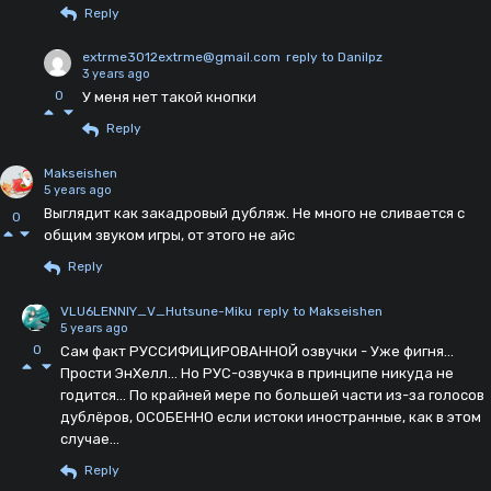
Reply
extrme3012extrme@gmail.com
reply to Danilpz
3 years ago
0
У меня нет такой кнопки
Reply
Makseishen
5 years ago
Выглядит как закадровый дубляж. Не много не сливается с
0
общим звуком игры, от этого не айс
Reply
VLU6LENNIY_V_Hutsune-Miku
reply to Makseishen
5 years ago
0
Сам факт РУССИФИЦИРОВАННОЙ озвучки - Уже фигня...
Прости ЭнХелл... Но РУС-озвучка в принципе никуда не
годится... По крайней мере по большей части из-за голосов
дублёров, ОСОБЕННО если истоки иностранные, как в этом
случае...
Reply