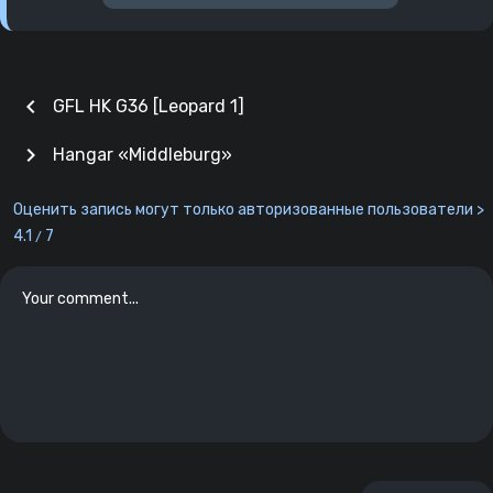
chevron_left
GFL HK G36 [Leopard 1]
chevron_right
Hangar «Middleburg»
Оценить запись могут только авторизованные пользователи >
4.1
7
/