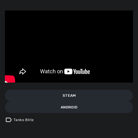
STEAM
ANDROID
label
Tanks Blitz