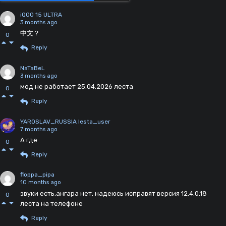
iQOO 15 ULTRA
3 months ago
中文？
0
Reply
NaTaBeL
3 months ago
мод не работает 25.04.2026 леста
0
Reply
YAROSLAV_RUSSIA lesta_user
7 months ago
А где
0
Reply
floppa_pipa
10 months ago
звуки есть,ангара нет, надеюсь исправят версия 12.4.0.18
0
леста на телефоне
Reply