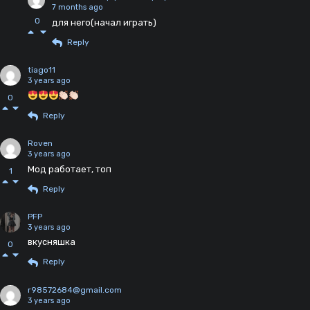
7 months ago
0
для него(начал играть)
Reply
tiago11
3 years ago
0
Reply
Roven
3 years ago
Мод работает, топ
1
Reply
PFP
3 years ago
вкусняшка
0
Reply
r98572684@gmail.com
3 years ago