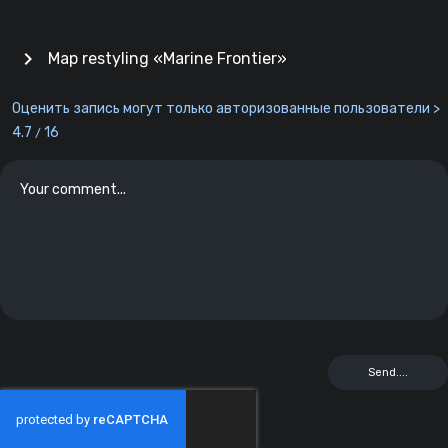
chevron_right
Map restyling «Marine Frontier»
Оценить запись могут только авторизованные пользователи >
4.7
16
/