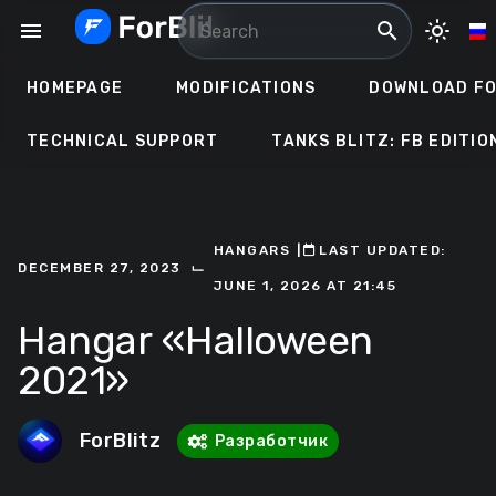
Skip
menu
search
light_mode
to
content
HOMEPAGE
MODIFICATIONS
DOWNLOAD FO
TECHNICAL SUPPORT
TANKS BLITZ: FB EDITIO
HANGARS
ㅤ|ㅤ
ㅤLAST UPDATED:
⌙
DECEMBER 27, 2023
JUNE 1, 2026 AT 21:45
Hangar «‎Halloween
2021»
ForBlitz
Разработчик