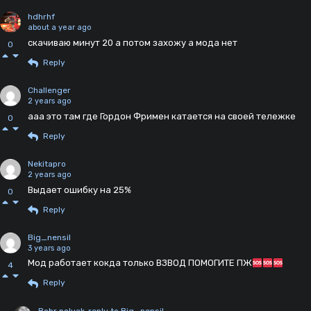
hdhrhf
about a year ago
скачиваю минут 20 а потом захожу а мода нет
0
Reply
Challenger
2 years ago
ааа это там где Гордон Фримен катается на своей тележке
0
Reply
Nekitapro
2 years ago
Выдает ошибку на 25%
0
Reply
Big_nensil
3 years ago
Мод работает кокда только ВЗВОД ПОМОГИТЕ ПЖ
4
Reply
Bobr polyak
reply to Big_nensil