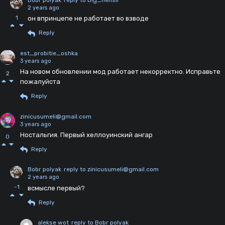
2 years ago
1
он впринцепе не работает во взводе
Reply
est_probitie_oshka
3 years ago
На новом обновлении мод работает некорректно. Исправьте
2
пожалуйста
Reply
zinicusumeli@gmail.com
3 years ago
Ностальгия. Первый хеллоуинский ангар
0
Reply
Bobr polyak
reply to zinicusumeli@gmail.com
2 years ago
-1
всмысле первый?
Reply
alekse wot
reply to Bobr polyak