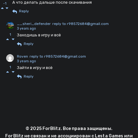
А что делать дальше после скачивания
-1
Reply
__sheri_defender
reply to r98572684@gmail.com
3 years ago
1
Заходишь в игру и всё
Reply
Roven
reply to r98572684@gmail.com
3 years ago
1
Зайти в игру и всё
Reply
© 2025 ForBlitz. Все права защищены.
ForBlitz не связан и не ассоциирован с Lesta Games или