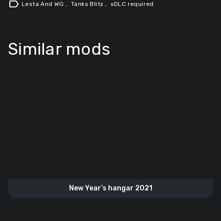
label
Lesta And WG
,
Tanks Blitz
,
sDLC required
Similar mods
New Year’s hangar 2021