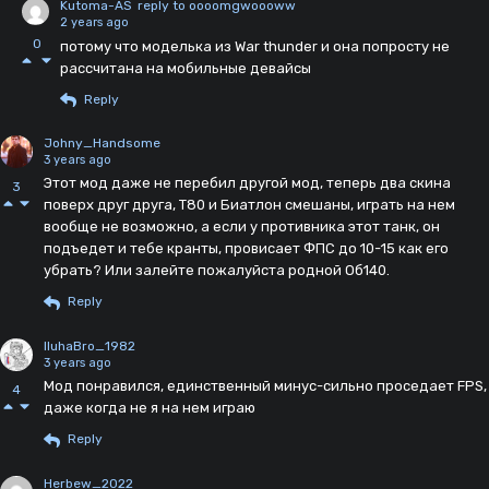
Kutoma-AS
reply to oooomgwoooww
2 years ago
0
потому что моделька из War thunder и она попросту не
рассчитана на мобильные девайсы
Reply
Johny_Handsome
3 years ago
Этот мод даже не перебил другой мод, теперь два скина
3
поверх друг друга, Т80 и Биатлон смешаны, играть на нем
вообще не возможно, а если у противника этот танк, он
подъедет и тебе кранты, провисает ФПС до 10-15 как его
убрать? Или залейте пожалуйста родной Об140.
Reply
IluhaBro_1982
3 years ago
Мод понравился, единственный минус-сильно проседает FPS,
4
даже когда не я на нем играю
Reply
Herbew_2022