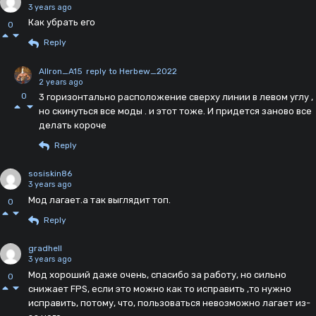
3 years ago
Как убрать его
0
Reply
AlIron_A15
reply to Herbew_2022
2 years ago
0
3 горизонтально расположение сверху линии в левом углу ,
но скинуться все моды . и этот тоже. И придется заново все
делать короче
Reply
sosiskin86
3 years ago
Мод лагает.а так выглядит топ.
0
Reply
gradhell
3 years ago
Мод хороший даже очень, спасибо за работу, но сильно
0
снижает FPS, если это можно как то исправить ,то нужно
исправить, потому, что, пользоваться невозможно лагает из-