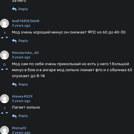
за него
Reply
WeR748123WeR
3 years ago
Мод очень хороший минус он снижает ФПС из 60 до 40-30
1
Reply
Mandarinka_60
3 years ago
Мод сам по себе очень прикольный но есть у него 1 большой
0
минус в бою и в ангаре мод сильно ломает фпс и с обычных 60
спускает до 8-14
Reply
Alexey4529
3 years ago
Лагает сильно
1
Reply
Misha20
3 years ago