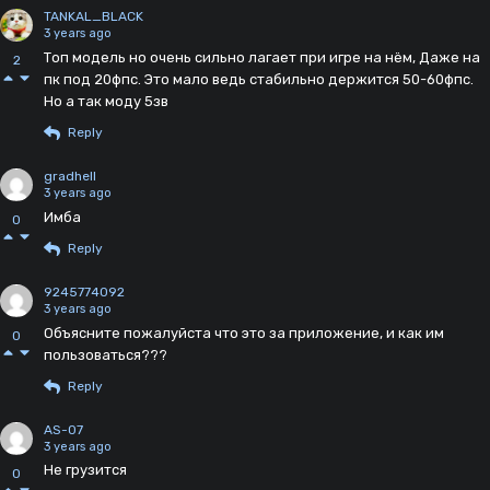
TANKAL_BLACK
3 years ago
Топ модель но очень сильно лагает при игре на нём, Даже на
2
пк под 20фпс. Это мало ведь стабильно держится 50-60фпс.
Но а так моду 5зв
Reply
gradhell
3 years ago
Имба
0
Reply
9245774092
3 years ago
Объясните пожалуйста что это за приложение, и как им
0
пользоваться???
Reply
AS-07
3 years ago
Не грузится
0