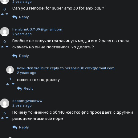
2 years ago
Can you remodel for super amx 30 for amx 30B?
0
Reply
herabrin007109@gmail.com
2 years ago
Вообще не получается закинуть мод, я его 2 раза пытался
0
скачать но он не поставился, чо делать?
Reply
newuden WoTblitz
reply to herabrin007109@gmail.com
2 years ago
1
пиши в тех.подержку
Reply
oooomgwoooww
2 years ago
Почему то именно с об.140 жёстко фпс проседает, с другими
3
ремоделингами всё норм
Reply