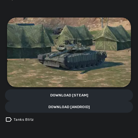
DOWNLOAD [STEAM]
DOWNLOAD [ANDROID]
label
Tanks Blitz