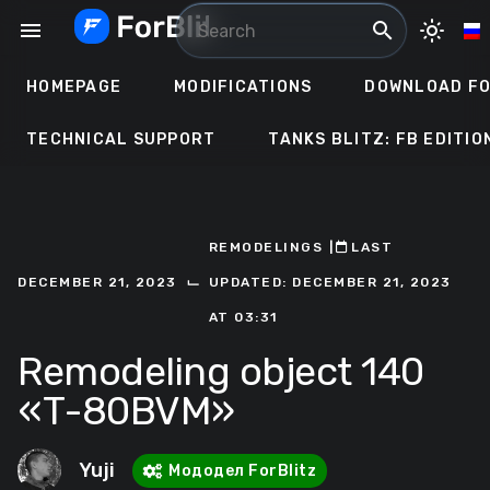
Skip
menu
search
light_mode
to
content
HOMEPAGE
MODIFICATIONS
DOWNLOAD FO
TECHNICAL SUPPORT
TANKS BLITZ: FB EDITIO
REMODELINGS
ㅤ|ㅤ
ㅤLAST
⌙
DECEMBER 21, 2023
UPDATED: DECEMBER 21, 2023
AT 03:31
Remodeling object 140
«Т-80BVM»
Yuji
Мододел ForBlitz