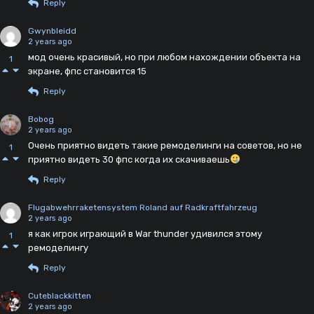
Reply
Gwynbleidd
2 years ago
мод очень красивый, но при любом нахождении объекта на
1
экране, фпс становится 15
Reply
Bobog
2 years ago
Очень приятно видеть такие ремоделинги на советов, но не
1
приятно видеть 30 фпс когда их скачиваешь
Reply
Flugabwehrraketensystem Roland auf Radkraftfahrzeug
2 years ago
я как игрок играющий в War thunder удивился этому
1
ремоделингу
Reply
Cuteblackkitten
2 years ago