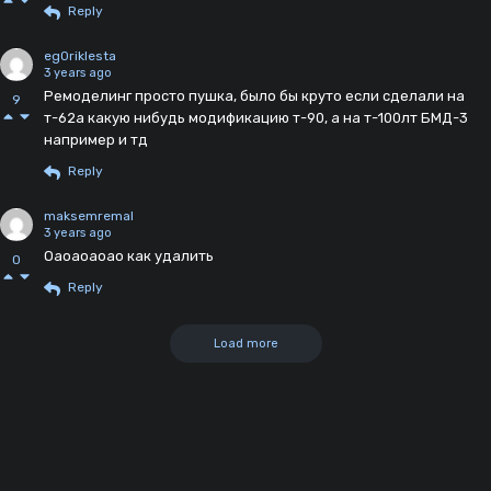
Reply
eg0riklesta
3 years ago
Ремоделинг просто пушка, было бы круто если сделали на
9
т-62а какую нибудь модификацию т-90, а на т-100лт БМД-3
например и тд
Reply
maksemremal
3 years ago
Оаоаоаоао как удалить
0
Reply
Load more