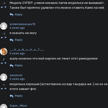
Модель СУПЕР, у меня никаких лагов моделька не вызывает,
-1
Также был приятно удивлен что можно ставить Камо на неё.
Reply
erdemzalsaraev72
2 years ago
я скачать не могу
-1
Reply
__V_a_N_s_H_o_T__
2 years ago
жаль конечно что мой кирпич не тянет этот ремоделинг
2
Reply
sendvich
2 years ago
моделька хорошая (естественно из вар тандера же :) но из за
1
этого хавает фпс
Reply
Super_Miow