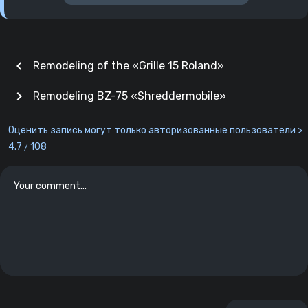
chevron_left
Remodeling of the «Grille 15 Roland»
chevron_right
Remodeling BZ-75 «Shreddermobile»
Оценить запись могут только авторизованные пользователи >
4.7
108
/