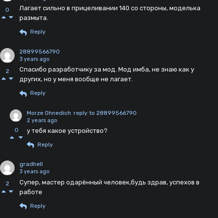
Лагает сильно в прицеливании 140 со стороны, моделька
0
размыта.
Reply
28899566790
3 years ago
Спасибо разработчику за мод. Мод имба, не знаю как у
2
других, но у меня вообще не лагает.
Reply
Morze Ohnedich
reply to 28899566790
2 years ago
0
у тебя какое устройство?
Reply
gradhell
3 years ago
Супер, мастер одарённый человек,будь здрав, успехов в
2
работе
Reply