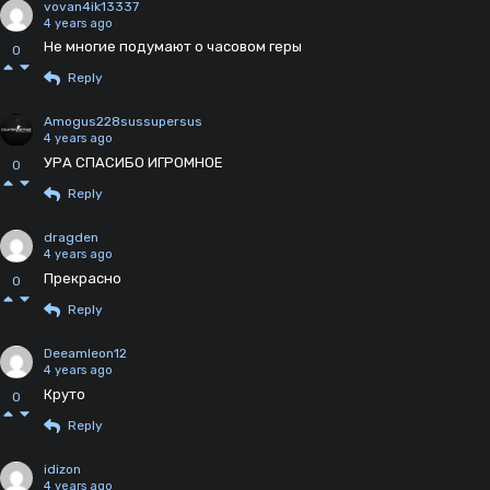
vovan4ik13337
4 years ago
Не многие подумают о часовом геры
0
Reply
Amogus228sussupersus
4 years ago
УРА СПАСИБО ИГРОМНОЕ
0
Reply
dragden
4 years ago
Прекрасно
0
Reply
Deeamleon12
4 years ago
Круто
0
Reply
idizon
4 years ago