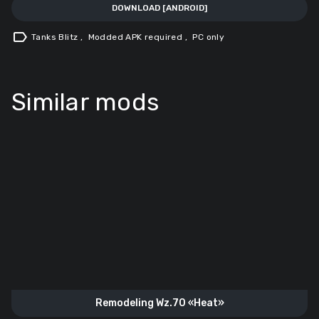
DOWNLOAD [ANDROID]
label
Tanks Blitz
,
Modded APK required
,
PC only
Similar mods
Remodeling Wz.70 «Heat»