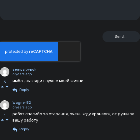
sempaipypok
3 years ago
имба , выглядит лучше моей жизни
3
Reply
Wagner82
3 years ago
ребят спасибо за старания, очень жду кранвагн, от души за
1
вашу работу
Reply