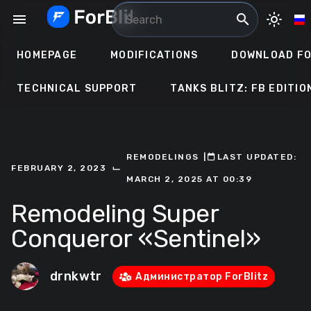
Skip
menu
search
light_mode
to
content
HOMEPAGE
MODIFICATIONS
DOWNLOAD FO
TECHNICAL SUPPORT
TANKS BLITZ: FB EDITIO
REMODELINGS
ㅤ|ㅤ
ㅤLAST UPDATED:
⌙
FEBRUARY 2, 2023
MARCH 2, 2025 AT 00:39
Remodeling Super
Conqueror «Sentinel»
drnkwtr
Администратор ForBlitz