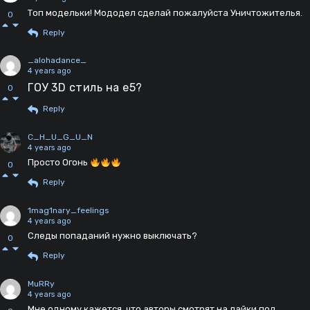
Топ модельки! Мододел сделай пожалуйста Уничтожителья.
0
Reply
_alohadance_
4 years ago
ГОУ 3D стиль на е5?
0
Reply
C_H_U_G_U_N
4 years ago
Просто Огонь
0
Reply
1mag1nary_feelings
4 years ago
Следы попаданий нужно выключать?
0
Reply
MuRRy
4 years ago
Мне одному кажется, что авторы смотрят на лайки под