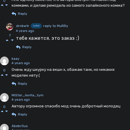
0
коммами, и делаю ремодель из самого залайконого комма?
Reply
drnkwtr
reply to MuRRy
Author
4 years ago
7
тебе кажется, это заказ ;)
Reply
kaay
4 years ago
Очень жду шкурку на екшн х, обажаю танк, но никаких
0
моделек нету:(
Reply
MiSter_levHa_tym
4 years ago
Автору огромное спасибо мод очень добротный молодец
0
Reply
Abebr0us