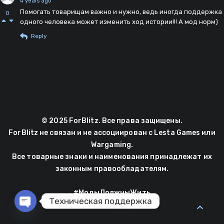
4 years ago
Помогать товарищам важно и нужно, ведь иногда поддержка
0
одного человека может изменить ход истории!!! А мод норм)
Reply
© 2025 ForBlitz. Все права защищены.
ForBlitz не связан и не ассоциирован с Lesta Games или
Wargaming.
Все товарные знаки и наименования принадлежат их
законным правообладателям.
#МодыДолжныЖить
Техническая поддержка
expand_less
Open chaty