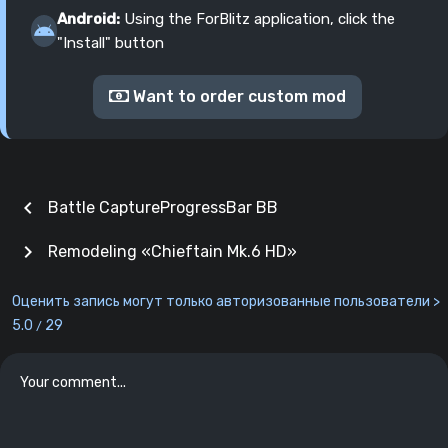
Android:
Using the ForBlitz application, click the
"Install" button
Want to order custom mod
chevron_left
Battle CaptureProgressBar BB
chevron_right
Remodeling «Chieftain Mk.6 HD»
Оценить запись могут только авторизованные пользователи >
5.0
29
/