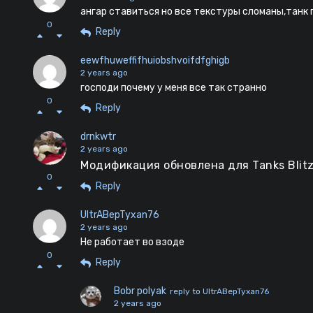
ангар ставиться но все текстуры сломаны,танк п
0
Reply
eewfhuweffifhuiobshvoifdfghigb
2 years ago
господи почему у меня все так странно
0
Reply
drnkwtr
2 years ago
Модификация обновлена для Tanks Blitz
0
Reply
UltrABepTyxan76
2 years ago
Не работает во взоде
0
Reply
Bobr polyak
reply to UltrABepTyxan76
2 years ago