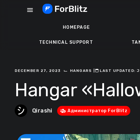
Skip
menu
to
content
HOMEPAGE
TECHNICAL SUPPORT
TA
⌙
DECEMBER 27, 2023
HANGARS
ㅤ|ㅤ
ㅤLAST UPDATED: J
Hangar «Hall
Qirashi
Администратор ForBlitz