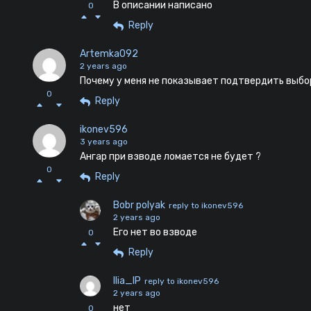
В описании написано
0
Reply
Artemka092
2 years ago
Почему у меня не показывает подтвердить выбо
0
Reply
ikonev596
3 years ago
Ангар при взводе ломается не будет ?
0
Reply
Bobr polyak
reply to ikonev596
2 years ago
Его нет во взводе
0
Reply
Ilia_IP
reply to ikonev596
2 years ago
нет
0