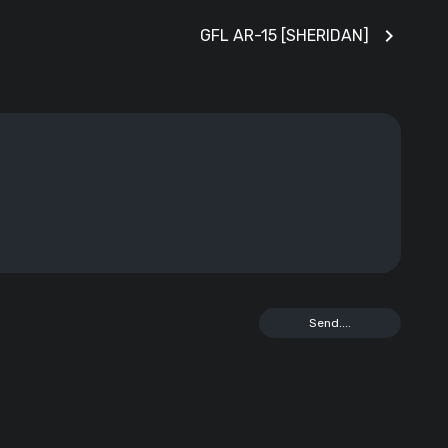
chevron_right
GFL AR-15 [SHERIDAN]