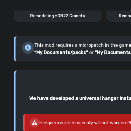
Remodeling «GB22 Comet»
Remod
This mod requires a micropatch in the game. 
“My Documents/packs”
or
“My Documents
We have developed a universal hangar instal
Hangars installed manually will not work on P