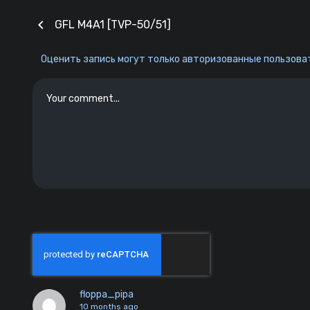
chevron_left
GFL M4A1 [TVP-50/51]
Оценить запись могут только авторизованные пользоват
floppa_pipa
10 months ago