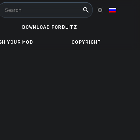
search
light_mode
DOWNLOAD FORBLITZ
SH YOUR MOD
COPYRIGHT