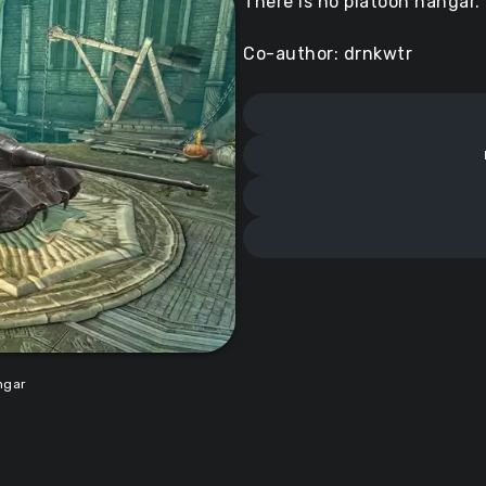
There is no platoon hangar.
Co-author: drnkwtr
ngar