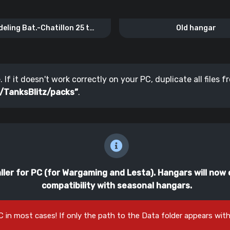
eling Bat.-Chatillon 25 t
Old hangar
“Foudre”
If it doesn't work correctly on your PC, duplicate all files 
/TanksBlitz/packs”
.
ler for PC (for Wargaming and Lesta). Hangars will now 
compatibility with seasonal hangars.
C in most cases! If only the path to the Data folder appears with