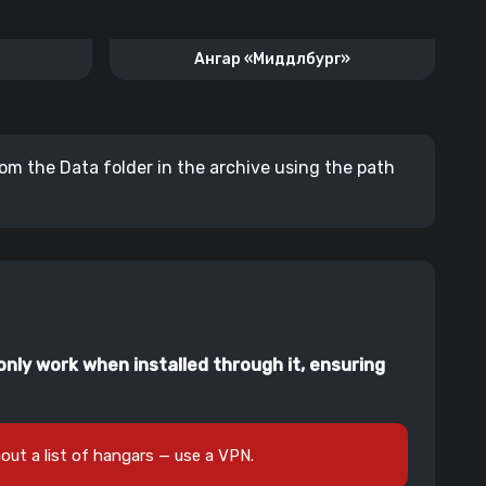
Ангар «Миддлбург»
from the Data folder in the archive using the path
only work when installed through it, ensuring
out a list of hangars — use a VPN.