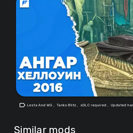
label
Lesta And WG
,
Tanks Blitz
,
sDLC required
,
Updated ha
Similar mods