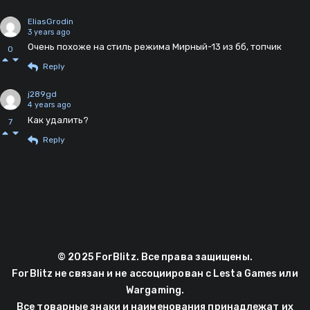
EliasGrodin
3 years ago
Очень похоже на стиль режима Мирный-13 из бб, топчик
0
Reply
j289gd
4 years ago
Как удалить?
7
Reply
© 2025 ForBlitz. Все права защищены.
ForBlitz не связан и не ассоциирован с Lesta Games или
Wargaming.
Все товарные знаки и наименования принадлежат их