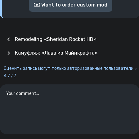
Want to order custom mod
chevron_left
Remodeling «Sheridan Rocket HD»
chevron_right
Камуфляж «Лава из Майнкрафта»
Оценить запись могут только авторизованные пользователи >
4.7
7
/