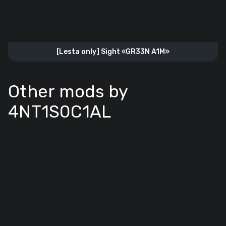
[Lesta only] Sight «GR33N A1M»
Other mods by
4NT1S0C1AL