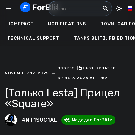
Skip
menu
search
light_mode
to
content
HOMEPAGE
MODIFICATIONS
DOWNLOAD FO
TECHNICAL SUPPORT
TANKS BLITZ: FB EDITIO
SCOPES
ㅤ|ㅤ
ㅤLAST UPDATED:
⌙
NOVEMBER 19, 2025
APRIL 7, 2026 AT 11:59
[Только Lesta] Прицел
«Square»
4NT1S0C1AL
Мододел ForBlitz