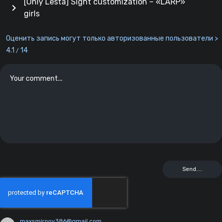
[Only Lesta] Sight customization – «LARP»
chevron_right
girls
Оценить запись могут только авторизованные пользователи >
4.1
14
/
maxsmirnov386@gmail.com