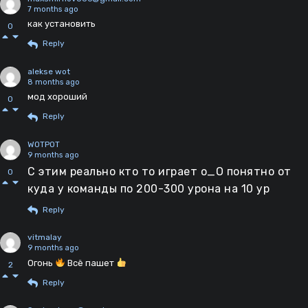
7 months ago
как установить
0
Reply
alekse wot
8 months ago
мод хороший
0
Reply
WOTPOT
9 months ago
С этим реально кто то играет о_О понятно от
0
куда у команды по 200-300 урона на 10 ур
Reply
vitmalay
9 months ago
Огонь
Всё пашет
2
Reply