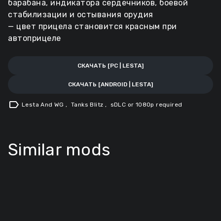
барабана, индикатора сердечников, боевой
стабилизации и остывания орудия
— цвет прицела становится красным при
автоприцеле
СКАЧАТЬ [PC | LESTA]
СКАЧАТЬ [ANDROID | LESTA]
label
Lesta And WG
,
Tanks Blitz
,
sDLC or 1080p required
Similar mods