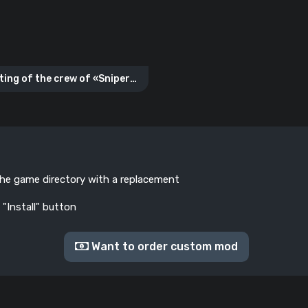
ting of the crew of «Sniper
om Team Fortress 2»
the game directory with a replacement
 "Install" button
Want to order custom mod