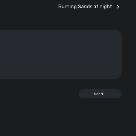
chevron_right
Burning Sands at night