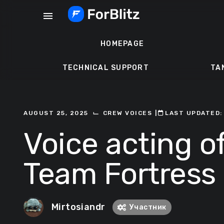
Skip
menu
to
content
HOMEPAGE
TECHNICAL SUPPORT
TA
⌙
AUGUST 25, 2025
CREW VOICES
ㅤ|ㅤ
ㅤLAST UPDATED:
Voice acting o
Team Fortress 
Mirtosiandr
Участник