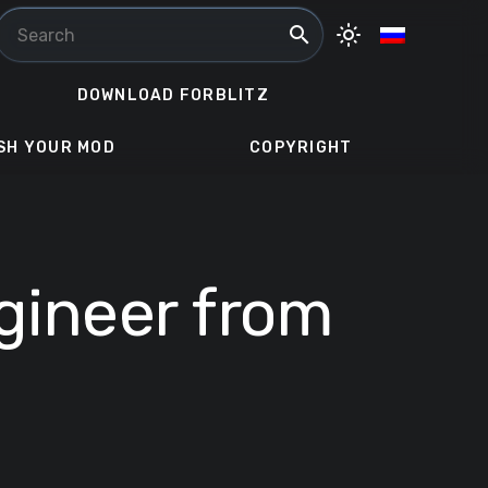
search
light_mode
DOWNLOAD FORBLITZ
SH YOUR MOD
COPYRIGHT
ngineer from