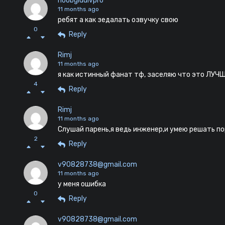
noobgiduivpro
11 months ago
ребят а как зедалать озвучку свою
0
Reply
Rimj
11 months ago
я как истинный фанат тф, заселяю что это ЛУЧ
4
Reply
Rimj
11 months ago
Слушай парень,я ведь инженер,и умею решать п
2
Reply
v90828738@gmail.com
11 months ago
у меня ошибка
0
Reply
v90828738@gmail.com