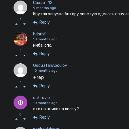
Caxap_12
9 months ago
Крутая озвучка!Автору советую сделать озвучк
1
Reply
hdhrhf
10 months ago
имба, спс.
1
Reply
GodSatanAbdulov
10 months ago
+rep
1
Reply
cat rovio
10 months ago
это на вг или на лесту?
0
Reply