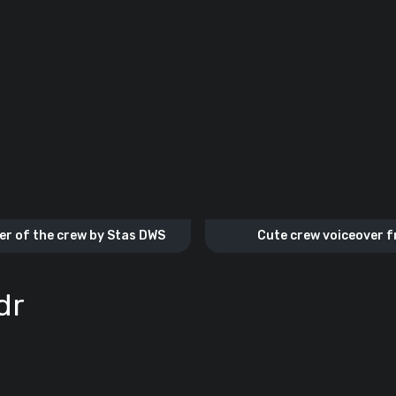
er of the crew by Stas DWS
Cute crew voiceover 
ANNANESTTEROVA V
dr