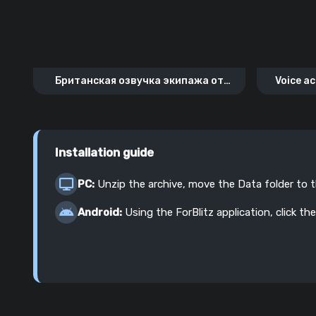
Британская озвучка экипажа от
Voice ac
WarThunder
fr
Installation guide
PC:
Unzip the archive, move the Data folder to 
Android:
Using the ForBlitz application, click the