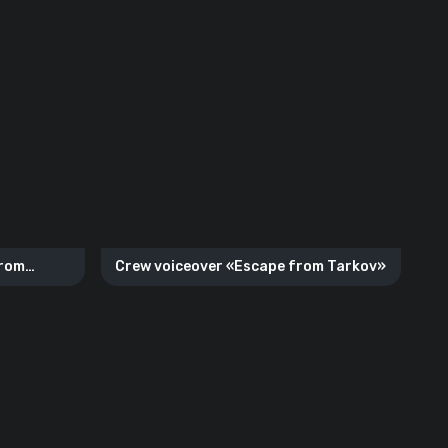
from
Crew voiceover «Escape from Tarkov»
.1