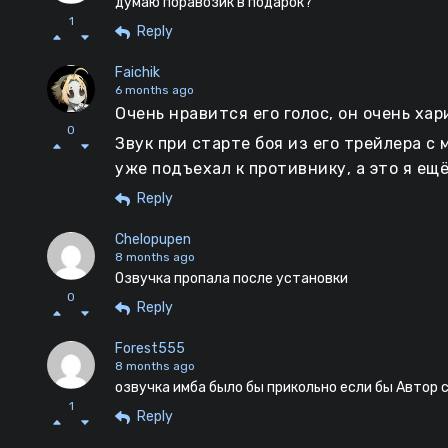
думаю поравозик в подарок?
1
Reply
Faichik
6 months ago
Очень нравится его голос, он очень хар
0
Звук при старте боя из его трейлера с
уже подъехал к противнику, а это я ещё
Reply
Chelopupen
8 months ago
Озвучка пропала после установки
0
Reply
Forest555
8 months ago
озвучка имба было бы прикольно если бы Автор 
1
Reply