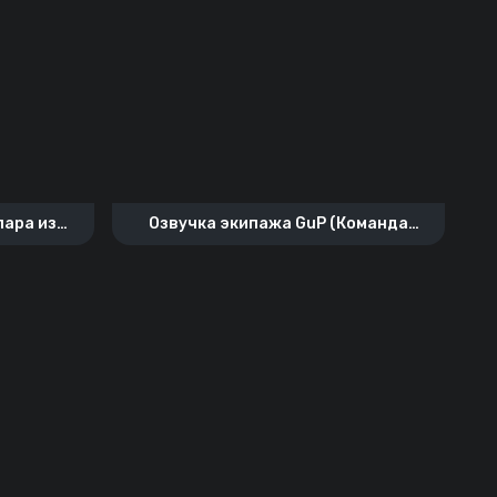
лара из
Озвучка экипажа GuP (Команда
«Кряква»)