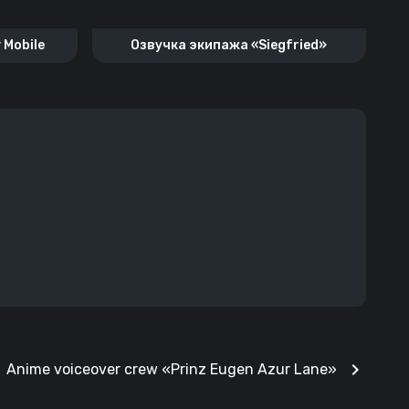
 Mobile
Озвучка экипажа «Siegfried»
chevron_right
Anime voiceover crew «Prinz Eugen Azur Lane»