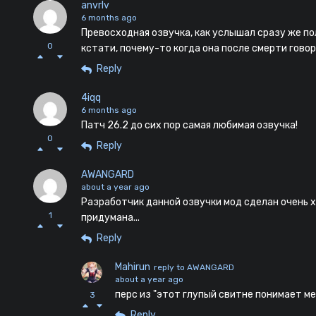
anvrlv
6 months ago
Превосходная озвучка, как услышал сразу же пол
0
кстати, почему-то когда она после смерти гово
Reply
4iqq
6 months ago
Патч 26.2 до сих пор самая любимая озвучка!
0
Reply
AWANGARD
about a year ago
Разработчик данной озвучки мод сделан очень х
1
придумана...
Reply
Mahirun
reply to AWANGARD
about a year ago
перс из "этот глупый свитне понимает ме
3
Reply