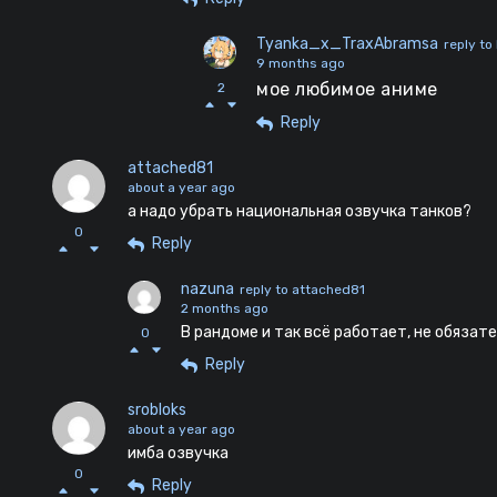
Tyanka_x_TraxAbramsa
reply to
9 months ago
мое любимое аниме
2
Reply
attached81
about a year ago
а надо убрать национальная озвучка танков?
0
Reply
nazuna
reply to attached81
2 months ago
В рандоме и так всё работает, не обязат
0
Reply
srobloks
about a year ago
имба озвучка
0
Reply