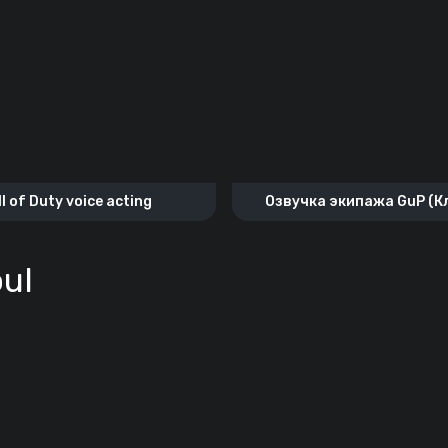
ll of Duty voice acting
Озвучка экипажа GuP (К
школы “Правда”)
ul