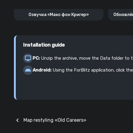
Озвучка «Макс фон Кригер»
Обновлён
Installation guide
PC:
Unzip the archive, move the Data folder to 
Android:
Using the ForBlitz application, click the
chevron_left
Map restyling «‎Old Careers»