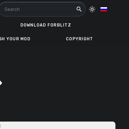
search
light_mode
DOWNLOAD FORBLITZ
SH YOUR MOD
COPYRIGHT
»