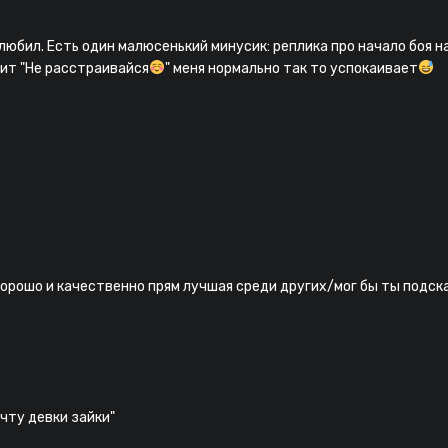
юбил. Есть один малюсенький минусик: реплика про начало боя на
рит "Не расстраивайся
" меня нормально так то успокаивает
орошо и качественно прям лучшая среди других/мог бы ты подска
чту девки зайки"