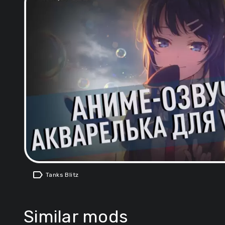
label
Tanks Blitz
Similar mods