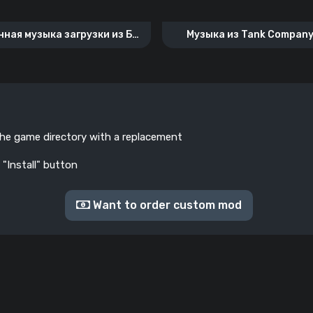
ная музыка загрузки из ББ
Музыка из Tank Company
(WoT)
the game directory with a replacement
 "Install" button
Want to order custom mod