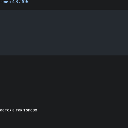
ели > 4.8
105
/
вается а так топово