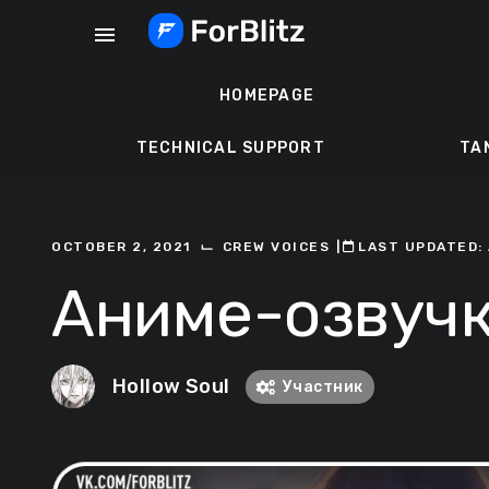
Skip
menu
to
content
HOMEPAGE
TECHNICAL SUPPORT
TA
⌙
OCTOBER 2, 2021
CREW VOICES
ㅤ|ㅤ
ㅤLAST UPDATED: 
Аниме-озвучк
Hollow Soul
Участник