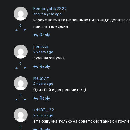
Femboychik2222
about a year ago
короче всем кто не понимает что надо делать: 
0
память телефона
Reply
perasso
2 years ago
лучшая озвучка
0
Reply
MeDoViY
2 years ago
Один бой и депрессии нет)
3
Reply
arhi83_22
2 years ago
эта озвучка только на советских танках что-ли
0
Reply