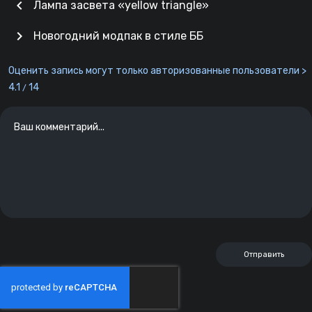
chevron_left
Лампа засвета «yellow triangle»
chevron_right
Новогодний модпак в стиле ББ
Оценить запись могут только авторизованные пользователи >
4.1
14
/