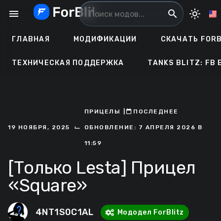
Перейти
menu
search
light_mode
к
содержанию
ГЛАВНАЯ
МОДИФИКАЦИИ
СКАЧАТЬ FORB
ТЕХНИЧЕСКАЯ ПОДДЕРЖКА
TANKS BLITZ: FB 
ПРИЦЕЛЫ
ㅤ|ㅤ
ㅤПОСЛЕДНЕЕ
⌙
19 НОЯБРЯ, 2025
ОБНОВЛЕНИЕ: 7 АПРЕЛЯ 2026 В
11:59
[Только Lesta] Прицел
«Square»
4NT1S0C1AL
Мододел ForBlitz