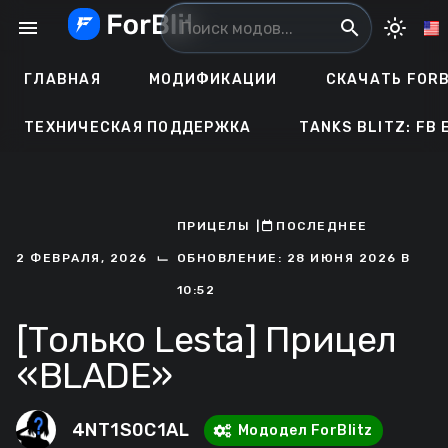
Перейти
menu
search
light_mode
к
содержанию
ГЛАВНАЯ
МОДИФИКАЦИИ
СКАЧАТЬ FORB
ТЕХНИЧЕСКАЯ ПОДДЕРЖКА
TANKS BLITZ: FB 
ПРИЦЕЛЫ
ㅤ|ㅤ
ㅤПОСЛЕДНЕЕ
⌙
2 ФЕВРАЛЯ, 2026
ОБНОВЛЕНИЕ: 28 ИЮНЯ 2026 В
10:52
[Только Lesta] Прицел
«BLADE»
4NT1S0C1AL
Мододел ForBlitz