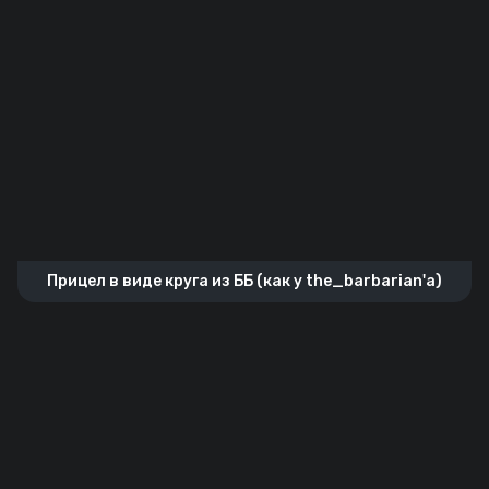
Прицел в виде круга из ББ (как у the_barbarian'а)