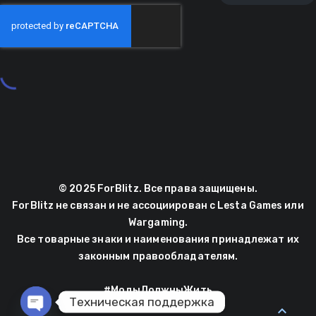
© 2025 ForBlitz. Все права защищены.
ForBlitz не связан и не ассоциирован с Lesta Games или
Wargaming.
Все товарные знаки и наименования принадлежат их
законным правообладателям.
#МодыДолжныЖить
Техническая поддержка
expand_less