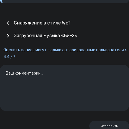
chevron_left
Снаряжение в стиле WoT
chevron_right
Загрузочная музыка «Би-2»
Оценить запись могут только авторизованные пользователи >
4.4
7
/