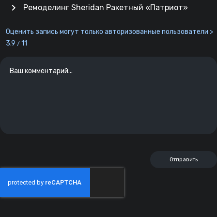
chevron_right
Ремоделинг Sheridan Ракетный «Патриот»
Оценить запись могут только авторизованные пользователи >
3.9
11
/