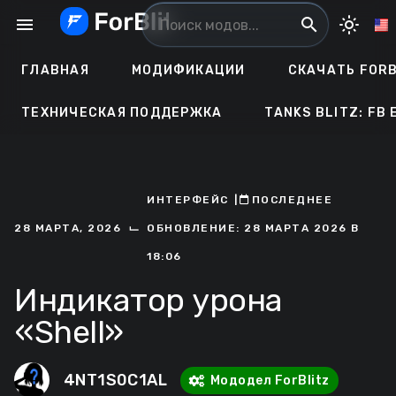
Перейти
menu
search
light_mode
к
содержанию
ГЛАВНАЯ
МОДИФИКАЦИИ
СКАЧАТЬ FORB
ТЕХНИЧЕСКАЯ ПОДДЕРЖКА
TANKS BLITZ: FB 
ИНТЕРФЕЙС
ㅤ|ㅤ
ㅤПОСЛЕДНЕЕ
⌙
28 МАРТА, 2026
ОБНОВЛЕНИЕ: 28 МАРТА 2026 В
18:06
Индикатор урона
«Shell»
4NT1S0C1AL
Мододел ForBlitz