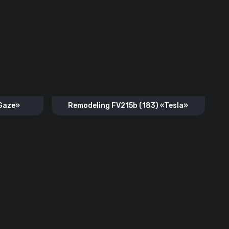
 Gaze»
Remodeling FV215b (183) «Tesla»