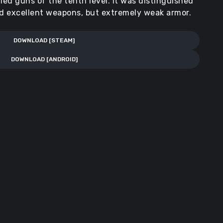
led guns of the tenth level. It was distinguished
d excellent weapons, but extremely weak armor.
DOWNLOAD [STEAM]
DOWNLOAD [ANDROID]