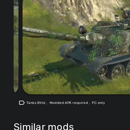
label
Tanks Blitz
,
Modded APK required
,
PC only
Similar mods