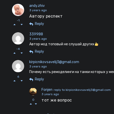
andy.zhiv
3 years ago
Автору респект
-1
Reply
339988
3 years ago
Автор мод топовый не слушай других
-4
Reply
kirpicnikovsavelij3@gmail.com
3 years ago
Почему есть ремоделинги на танки которых у мен
6
Reply
Fonjen
reply to kirpicnikovsavelij3@gmail.com
3 years ago
тот же вопрос
0