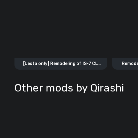
[Lesta only] Remodeling of IS-7 CL
Remodel
«Rhyolite»
Other mods by Qirashi