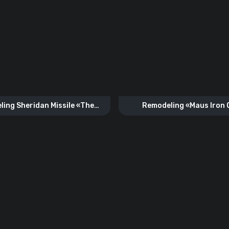
ing Sheridan Missile «The
Remodeling «Maus Iron
Homelander»