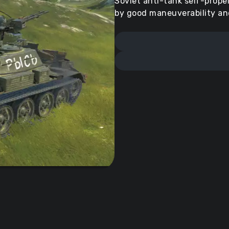
Soviet anti-tank self-propel
by good maneuverability an