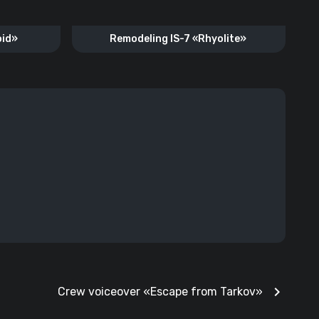
oid»
Remodeling IS-7 «Rhyolite»
chevron_right
Crew voiceover «Escape from Tarkov»