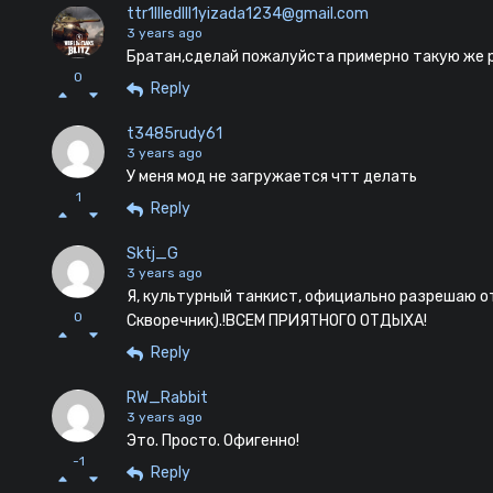
ttr1llledlll1yizada1234@gmail.com
3 years ago
Братан,сделай пожалуйста примерно такую же 
0
Reply
t3485rudy61
3 years ago
У меня мод не загружается чтт делать
1
Reply
Sktj_G
3 years ago
Я, культурный танкист, официально разрешаю от
0
Скворечник).!ВСЕМ ПРИЯТНОГО ОТДЫХА!
Reply
RW_Rabbit
3 years ago
Это. Просто. Офигенно!
-1
Reply