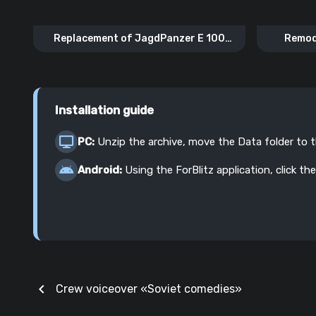
Replacement of JagdPanzer E 100
Remod
«JagdPanzer E 100 Gold»
Installation guide
PC:
Unzip the archive, move the Data folder to 
Android:
Using the ForBlitz application, click the
chevron_left
Crew voiceover «Soviet comedies»