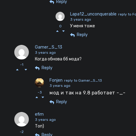
Reply
Lapa12_unconquerable
reply to F
3 years ago
У меня тоже
0
Reply
Gamer_S_13
3 years ago
Когда обнова бб мода?
-1
Reply
Fonjen
reply to Gamer_S_13
3 years ago
мод и так на 9.8 работает -_-
-3
Reply
efim
3 years ago
Топ)
-2
Reply