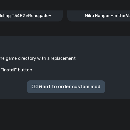
eling T54E2 «Renegade»
Miku Hangar «In the V
the game directory with a replacement
 "Install" button
Want to order custom mod