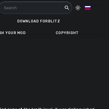
search
light_mode
DOWNLOAD FORBLITZ
SH YOUR MOD
COPYRIGHT