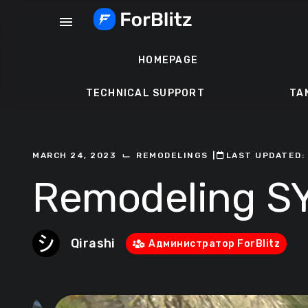
Skip
menu
to
content
HOMEPAGE
TECHNICAL SUPPORT
TA
⌙
MARCH 24, 2023
REMODELINGS
ㅤ|ㅤ
ㅤLAST UPDATED:
Remodeling S
Qirashi
Администратор ForBlitz