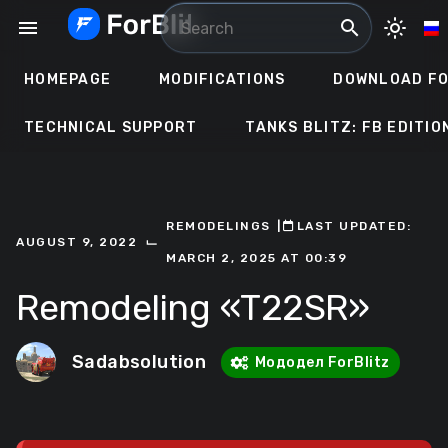
Skip
menu
search
light_mode
to
content
HOMEPAGE
MODIFICATIONS
DOWNLOAD FO
TECHNICAL SUPPORT
TANKS BLITZ: FB EDITIO
REMODELINGS
ㅤ|ㅤ
ㅤLAST UPDATED:
⌙
AUGUST 9, 2022
MARCH 2, 2025 AT 00:39
Remodeling «T22SR»
Sadabsolution
Мододел ForBlitz