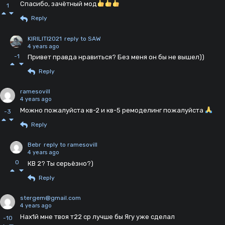
Спасибо, зачётный мод
1
Reply
KIRILITI2021
reply to SAW
4 years ago
-1
Привет правда нравиться? Без меня он бы не вышел))
Reply
ramesovill
4 years ago
Можно пожалуйста кв-2 и кв-5 ремоделинг пожалуйста
-3
Reply
Bebr
reply to ramesovill
4 years ago
0
КВ 2? Ты серьёзно?)
Reply
stergem@gmail.com
4 years ago
Нах1й мне твоя т22 ср лучше бы Ягу уже сделал
-10