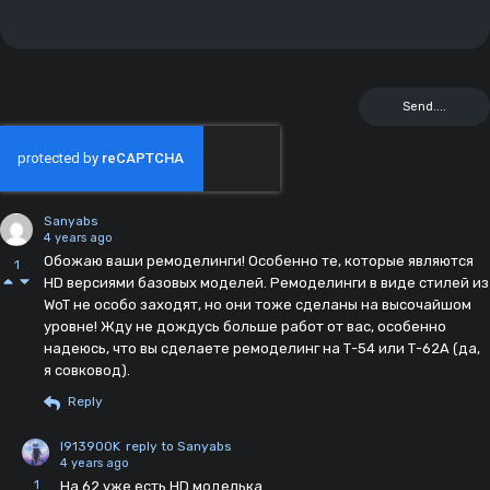
Sanyabs
4 years ago
Обожаю ваши ремоделинги! Особенно те, которые являются
1
HD версиями базовых моделей. Ремоделинги в виде стилей из
WoT не особо заходят, но они тоже сделаны на высочайшом
уровне! Жду не дождусь больше работ от вас, особенно
надеюсь, что вы сделаете ремоделинг на Т-54 или Т-62А (да,
я совковод).
Reply
I913900K
reply to Sanyabs
4 years ago
1
На 62 уже есть HD моделька