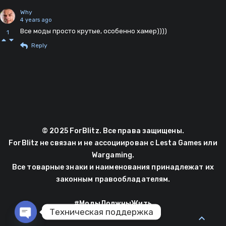
Why
4 years ago
Все моды просто крутые, особенно хамер))))
1
Reply
© 2025 ForBlitz. Все права защищены.
ForBlitz не связан и не ассоциирован с Lesta Games или
Wargaming.
Все товарные знаки и наименования принадлежат их
законным правообладателям.
#МодыДолжныЖить
Техническая поддержка
expand_less