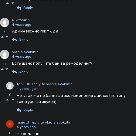
Reply
Nikitosik hi
4 years ago
Админ можно пж т 62 а
1
Reply
vladislavokutin
4 years ago
Есть шанс получить бан за ремоделинг?
0
Reply
tgp_08
reply to vladislavokutin
4 years ago
0
Нет, так же не банят за все изменения файлов (по типу
текстурок, и звуков)
Reply
majot3
reply to vladislavokutin
4 years ago
0
Не реально