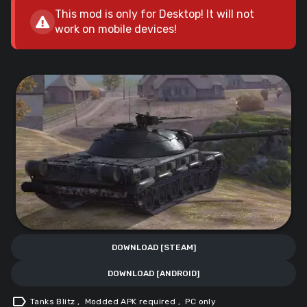
This mod is only for Desktop! It will not
work on mobile devices!
DOWNLOAD [STEAM]
DOWNLOAD [ANDROID]
label
Tanks Blitz
,
Modded APK required
,
PC only