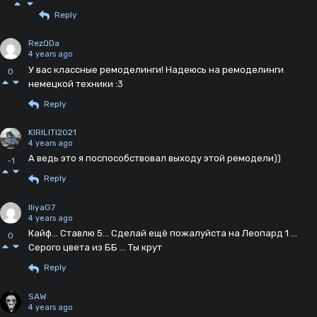
Reply
RezQDa
4 years ago
У вас классные ремоделинги! Надеюсь на ремоделинги
0
немецкой техники :3
Reply
KIRILITI2021
4 years ago
А ведь это я поспособствовал выходу этой ремодели))
-1
Reply
IliyaG7
4 years ago
Кайф... Ставлю 5... Сделай ещё пожалуйста на Леопард 1 ...
0
Серого цвета из ББ ... Ты крут
Reply
SAW
4 years ago