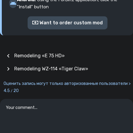
"Install" button
Want to order custom mod
chevron_left
Remodeling «E 75 HD»
chevron_right
Remodeling WZ-114 «Tiger Claw»
Оценить запись могут только авторизованные пользователи >
4.5
20
/