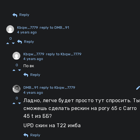
Reply
Kbqw_7779
reply to DMB_91
4 years ago
0
Reply
Kbqw_7779
reply to Kbqw_7779
4 years ago
0
По вк
Reply
DMB_91
reply to Kbqw_7779
4 years ago
0
Ладно, легче будет просто тут спросить. Ты
сможешь сделать рескин на рогу 65 с Carro
45 t из ББ?
UPD скин на Т22 имба
Reply