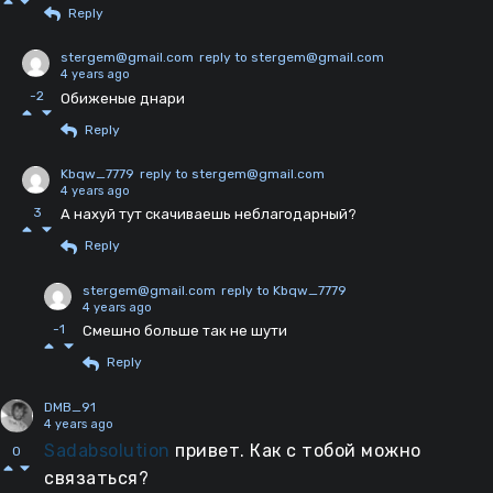
Reply
stergem@gmail.com
reply to stergem@gmail.com
4 years ago
-2
Обиженые днари
Reply
Kbqw_7779
reply to stergem@gmail.com
4 years ago
3
А нахуй тут скачиваешь неблагодарный?
Reply
stergem@gmail.com
reply to Kbqw_7779
4 years ago
-1
Смешно больше так не шути
Reply
DMB_91
4 years ago
Sadabsolution
привет. Как с тобой можно
0
связаться?