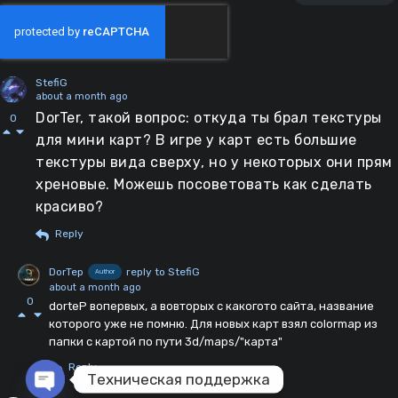
StefiG
about a month ago
DorTer, такой вопрос: откуда ты брал текстуры
0
для мини карт? В игре у карт есть большие
текстуры вида сверху, но у некоторых они прям
хреновые. Можешь посоветовать как сделать
красиво?
Reply
DorTep
reply to StefiG
Author
about a month ago
0
dorteP вопервых, а вовторых с какогото сайта, название
которого уже не помню. Для новых карт взял colormap из
папки с картой по пути 3d/maps/"карта"
Reply
Техническая поддержка