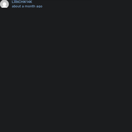
LANCHIK14K
Open chaty
about a month ago
у меня фигня место карты!!!
0
Reply
DorTep
reply to LANCHIK14K
Author
about a month ago
0
информативно
Reply
DeSeRnEe
2 months ago
верни старые модельки!!! новые это хуйня ПЭПТ вообще
0
багованная мини карта не как рельеф настоящий 25.05.26
Android Глеста
Reply
DorTep
reply to DeSeRnEe
Author
2 months ago
-5
иди нахуй
Reply