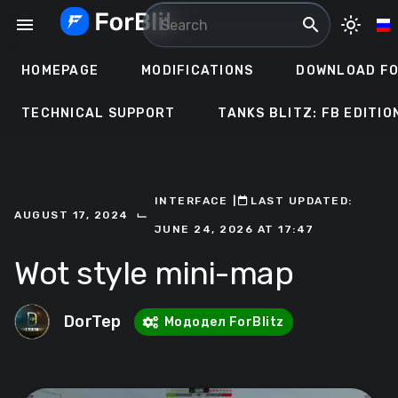
Skip
menu
search
light_mode
to
content
HOMEPAGE
MODIFICATIONS
DOWNLOAD FO
TECHNICAL SUPPORT
TANKS BLITZ: FB EDITIO
INTERFACE
ㅤ|ㅤ
ㅤLAST UPDATED:
⌙
AUGUST 17, 2024
JUNE 24, 2026 AT 17:47
Wot style mini-map
DorTep
Мододел ForBlitz