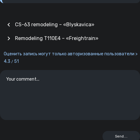
chevron_left
CS-63 remodeling – «Blyskavica»
chevron_right
Remodeling T110E4 – «Freightrain»
Оценить запись могут только авторизованные пользователи >
4.3
51
/