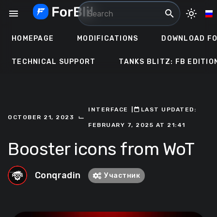
Skip
menu
search
light_mode
to
content
HOMEPAGE
MODIFICATIONS
DOWNLOAD FO
TECHNICAL SUPPORT
TANKS BLITZ: FB EDITIO
INTERFACE
ㅤ|ㅤ
ㅤLAST UPDATED:
⌙
OCTOBER 21, 2023
FEBRUARY 7, 2025 AT 21:41
Booster icons from WoT
Conqradin
Участник