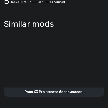
label
Tanks Blitz
,
sDLC or 1080p required
Similar mods
Poco X3 Prо вместо боеприпасов.