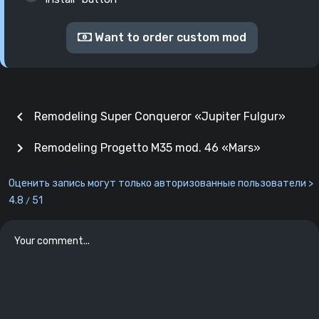
Want to order custom mod
chevron_left
Remodeling Super Conqueror «Jupiter Fulgur»
chevron_right
Remodeling Progetto M35 mod. 46 «Mars»
Оценить запись могут только авторизованные пользователи >
4.8
51
/