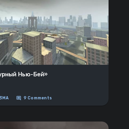
урный Нью-Бей»
comment
3MA
9 Comments