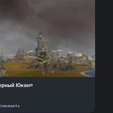
урный Юкон»
 Comments