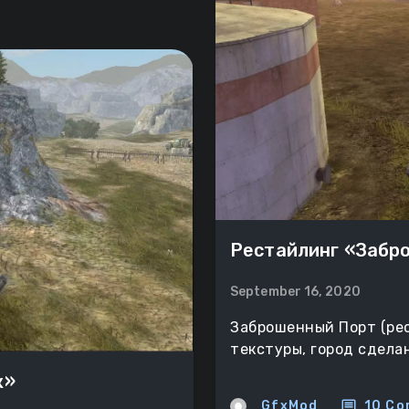
Рестайлинг «Забр
September 16, 2020
Заброшенный Порт (рес
текстуры, город сдела
ж»
comment
GfxMod
10 Co