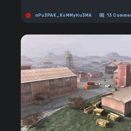
comment
nPu3PAK_KoMMyHu3MA
13 Comme