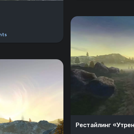
nts
Рестайлинг «‎Утре