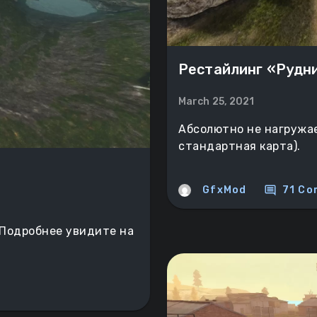
Рестайлинг «Рудн
March 25, 2021
Абсолютно не нагружае
стандартная карта).
comment
GfxMod
71 Co
. Подробнее увидите на