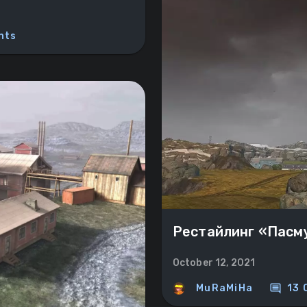
nts
Рестайлинг «Пасм
October 12, 2021
comment
MuRaMiHa
13