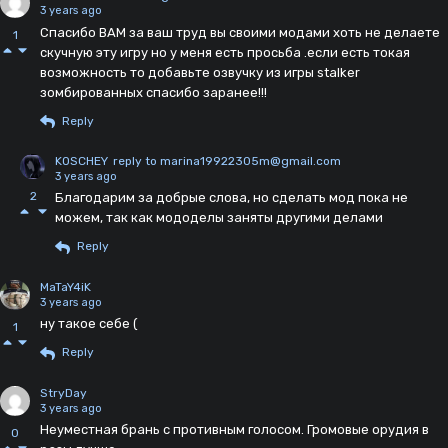
3 years ago
Спасибо ВАМ за ваш труд вы своими модами хоть не делаете
1
скучную эту игру но у меня есть просьба .если есть токая
возможность то добавьте озвучку из игры stalker
зомбированных спасибо заранее!!!
Reply
KOSCHEY
reply to marina19922305m@gmail.com
3 years ago
2
Благодарим за добрые слова, но сделать мод пока не
можем, так как мододелы заняты другими делами
Reply
MaTaY4iK
3 years ago
ну такое себе (
1
Reply
StryDay
3 years ago
Неуместная брань с противным голосом. Громовые орудия в
0