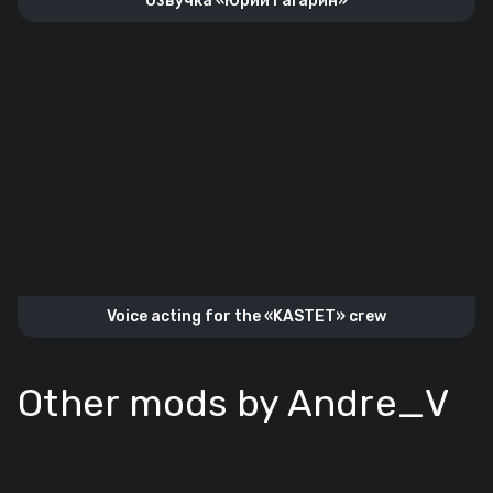
Озвучка «Юрий Гагарин»
Voice acting for the «KASTET» crew
Other mods by Andre_V