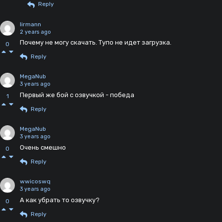
Reply
lirmann
2 years ago
Почему не могу скачать. Тупо не идет загрузка.
0
Reply
MegaNub
3 years ago
Первый же бой с озвучкой - победа
1
Reply
MegaNub
3 years ago
Очень смешно
0
Reply
wwicoswq
3 years ago
А как убрать то озвучку?
0
Reply