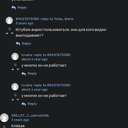
Reply
89637273080
reply to Total_Waris
3 years ago
0
Ютубом анрил пользоваться, они для кого видео
выкладывают?
Reply
Icvaha
reply to 89637273080
about a year ago
0
у многих он не работает
Reply
Icvaha
reply to 89637273080
about a year ago
0
у многих он не работает
Reply
SKILLET_1_zahvatchik
3 years ago
Клëвая
0