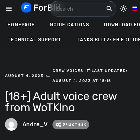
Skip
menu
search
light_mode
to
content
HOMEPAGE
MODIFICATIONS
DOWNLOAD FO
TECHNICAL SUPPORT
TANKS BLITZ: FB EDITIO
CREW VOICES
ㅤ|ㅤ
ㅤLAST UPDATED:
⌙
AUGUST 4, 2023
AUGUST 4, 2023 AT 18:16
[18+] Adult voice crew
from WoTKino
Andre_V
Участник