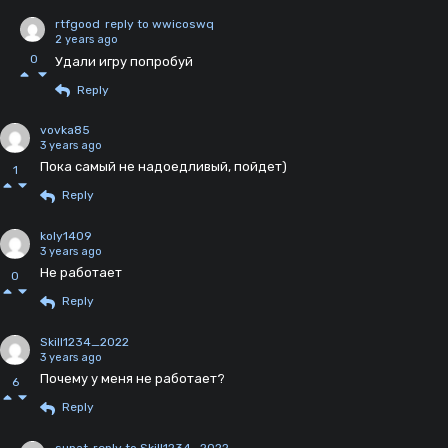
rtfgood
reply to wwicoswq
2 years ago
0
Удали игру попробуй
Reply
vovka85
3 years ago
Пока самый не надоедливый, пойдет)
1
Reply
koly1409
3 years ago
Не работает
0
Reply
Skill1234_2022
3 years ago
Почему у меня не работает?
6
Reply
sunat
reply to Skill1234_2022