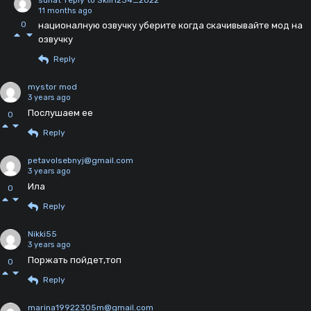
11 months ago
0
националную озвучку уберите когда скачивывайте мод на
озвучку
Reply
mystor mod
3 years ago
Послушаем ее
0
Reply
petavolsebnyj@gmail.com
3 years ago
Ила
0
Reply
Nikki55
3 years ago
Поржать пойдет,топ
0
Reply
marina19922305m@gmail.com