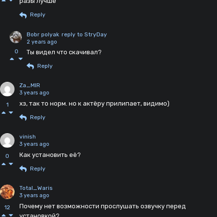
разы лучше
Reply
Bobr polyak
reply to StryDay
2 years ago
0
Ты видел что скачивал?
Reply
Za_MIR
3 years ago
хз, так то норм. но к актёру прилипает, видимо)
1
Reply
vinish
3 years ago
Как установить её?
0
Reply
Total_Waris
3 years ago
Почему нет возможности прослушать озвучку перед
12
установкой?