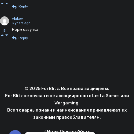
Reply
vlakov
3 years ago
Норм озвучка
5
Reply
© 2025 ForBlitz. Все права защищены.
ForBlitz не связан и не ассоциирован с Lesta Games или
Wargaming.
Все товарные знаки и наименования принадлежат их
законным правообладателям.
#МодыДолжныЖить