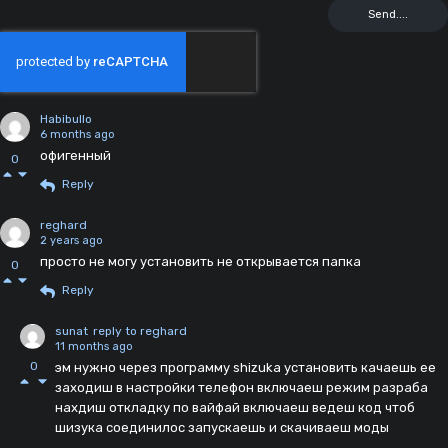
Habibullo
6 months ago
офигенный
0
Reply
reghard
2 years ago
просто не могу установить не открывается папка
0
Reply
sunat
reply to reghard
11 months ago
0
эм нужно через программу shizuka установить качаешь ее
заходиш в настройки телефон включаеш режим разраба
нахдиш откладку по вайфай включаеш ведеш код чтоб
шизука соединилос запускаешь и скачиваеш моды