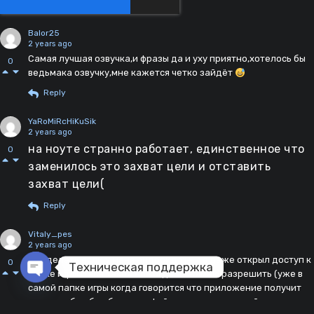
Balor25
2 years ago
Самая лучшая озвучка,и фразы да и уху приятно,хотелось бы
0
ведьмака озвучку,мне кажется четко зайдёт
Reply
YaRoMiRcHiKuSik
2 years ago
на ноуте странно работает, единственное что
0
заменилось это захват цели и отставить
захват цели(
Reply
Vitaly_pes
2 years ago
Что делать если у меня андроид 11+ и я даже открыл доступ к
0
Техническая поддержка
папке игры и всё такое но когда нажимаю разрешить (уже в
самой папке игры когда говорится что приложение получит
Open chaty
доступ и бла бла бла типа файл переместится сейчас или