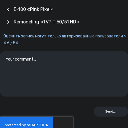
chevron_left
E-100 «Pink Pixel»
chevron_right
Remodeling «TVP T 50/51 HD»
Оценить запись могут только авторизованные пользователи >
4.6
54
/