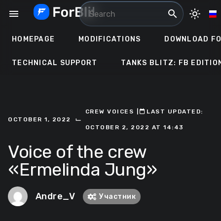
Skip
menu
search
light_mode
to
content
HOMEPAGE
MODIFICATIONS
DOWNLOAD FO
TECHNICAL SUPPORT
TANKS BLITZ: FB EDITIO
CREW VOICES
ㅤ|ㅤ
ㅤLAST UPDATED:
⌙
OCTOBER 1, 2022
OCTOBER 2, 2022 AT 14:43
Voice of the crew
«Ermelinda Jung»
Andre_V
Участник