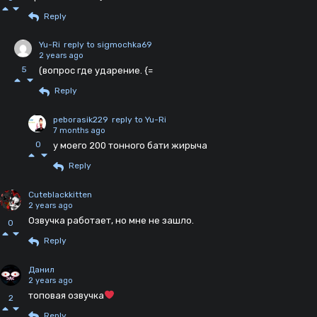
Reply
Yu-Ri
reply to sigmochka69
2 years ago
5
(вопрос где ударение. {=
Reply
peborasik229
reply to Yu-Ri
7 months ago
0
у моего 200 тонного бати жирыча
Reply
Cuteblackkitten
2 years ago
Озвучка работает, но мне не зашло.
0
Reply
Данил
2 years ago
топовая озвучка
2
Reply