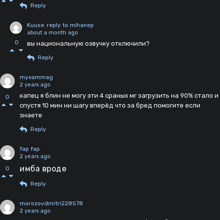
Reply
Kuuse
reply to mihanep
about a month ago
0
вы национальную озвучку отключили?
Reply
myxammag
2 years ago
капец я блин не могу эти 4 сраных мг загрузить на 90% стало и
0
спустя 10 мин ни шагу вперёд что за бред помогите если
знаете
Reply
fap fap
2 years ago
имба вроде
0
Reply
morozovdmitri228578
2 years ago