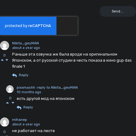
Nikita_geyMAN
about a year ago
Раньше эта озвучка же была вроде на оригинальном
0
Японском, а от русской студии в честь показа в кино gup das
finale 1
Reply
pixxmashh
reply to Nikita_geyMAN
10 months ago
0
есть другой мод на японском
Reply
mihanep
about a year ago
не работает на лесте
0