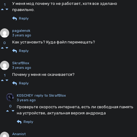
У меня мод почему то не работает, хотя все зделано
1
правильно.
Reply
pagalenok
3 years ago
Как установить? Куда файл перемещать?
0
Reply
SkrafBlox
3 years ago
Почему у меня не скачивается?
1
Reply
KOSCHEY
reply to SkrafBlox
3 years ago
0
Проверьте скорость интернета, есть ли свободная память
на устройстве, актуальная версия андроида
Reply
Ananist