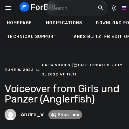
Skip
menu
search
light_mode
to
content
HOMEPAGE
MODIFICATIONS
DOWNLOAD FO
TECHNICAL SUPPORT
TANKS BLITZ: FB EDITIO
CREW VOICES
ㅤ|ㅤ
ㅤLAST UPDATED: JULY
⌙
JUNE 8, 2022
3, 2022 AT 19:11
Voiceover from Girls und
Panzer (Anglerfish)
Andre_V
Участник