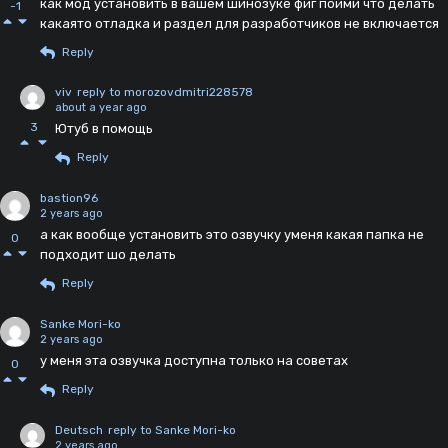
как мод установить в вашем шинозуке фиг пойми что делать
-1
какаято отладка и раздел для разработчиков не включается
Reply
viv
reply to morozovdmitri228578
about a year ago
3
Ютуб в помощь
Reply
bastion96
2 years ago
а как вообще установить это озвучку уменя какая папка не
0
подходит шо делать
Reply
Sanke Mori-ko
2 years ago
у меня эта озвучка доступна только на советах
0
Reply
Deutsch
reply to Sanke Mori-ko
2 years ago