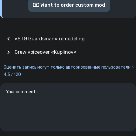
Want to order custom mod
chevron_left
«STG Guardsman» remodeling
chevron_right
Crew voiceover «Kuplinov»
Оценить запись могут только авторизованные пользователи >
4.3
120
/