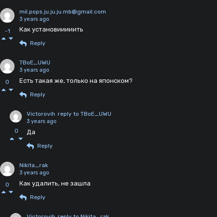
mil.pops.ju.ju.ju.mb@gmail.com
3 years ago
Как установииииить
-1
Reply
TBoE_UWU
3 years ago
Есть такая же, только на японском?
0
Reply
Victorovih
reply to TBoE_UWU
3 years ago
0
Да
Reply
Nikita_rak
3 years ago
Как удалить, не зашла
0
Reply
Victorovih
reply to Nikita_rak