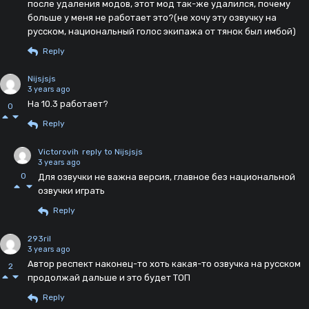
после удаления модов, этот мод так-же удалился, почему
больше у меня не работает это?(не хочу эту озвучку на
русском, национальный голос экипажа от тянок был имбой)
Reply
Nijsjsjs
3 years ago
На 10.3 работает?
0
Reply
Victorovih
reply to Nijsjsjs
3 years ago
0
Для озвучки не важна версия, главное без национальной
озвучки играть
Reply
293ril
3 years ago
Автор респект наконец-то хоть какая-то озвучка на русском
2
продолжай дальше и это будет ТОП
Reply