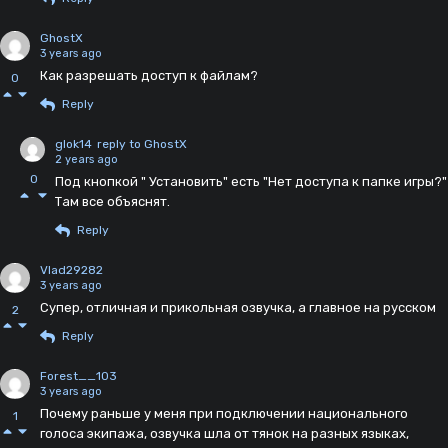
GhostX
3 years ago
Как разрешать доступ к файлам?
0
Reply
glok14
reply to GhostX
2 years ago
0
Под кнопкой " Установить" есть "Нет доступа к папке игры?"
Там все объяснят.
Reply
Vlad29282
3 years ago
Супер, отличная и прикольная озвучка, а главное на русском
2
Reply
Forest__103
3 years ago
Почему раньше у меня при подключении национального
1
голоса экипажа, озвучка шла от тянок на разных языках,