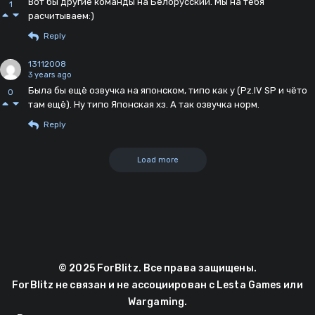
Вот бы другие команды на Белорусский. Мы на тебя
1
расчитываем:)
Reply
13112008
3 years ago
Была бы ещё озвучка на японском, типо как у (Pz.IV SP и чёто
0
там ещё). Ну типо Японская хз. А так озвучка норм.
Reply
Load more
© 2025 ForBlitz. Все права защищены.
ForBlitz не связан и не ассоциирован с Lesta Games или
Wargaming.