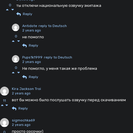
0
ты отключи национальную озвучку экипажа
Reply
Antidote
reply to Deutsch
2 years ago
0
не помогло
Reply
Pups1k1999
reply to Deutsch
2 years ago
0
Не помогло, у меня такая же проблема
Reply
Kira Jackson Troi
2 years ago
вот бы можно было послушать озвучку перед скачиванием
11
Reply
sigmochka69
2 years ago
просто сосочки)
0