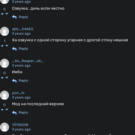
3 years ago
Озвучка...дичь если честно
0
Reply
djty_54655
3 years ago
Ха озвучка с одной сторону угарная с дрогой стону няшная
1
Reply
_Xx_Reaper_xX_
3 years ago
Имба
0
Reply
just_hi
3 years ago
Мод на последний версию
0
Reply
13112008
3 years ago