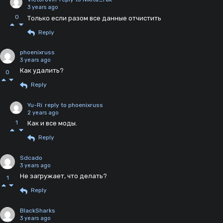
3 years ago
0
Только если разом все данные отчистить
Reply
phoenixruss
3 years ago
Как удалить?
0
Reply
Yu-Ri
reply to phoenixruss
2 years ago
1
Как и все моды.
Reply
Sdcado
3 years ago
Не загружает, что делать?
1
Reply
BlackSharks
3 years ago