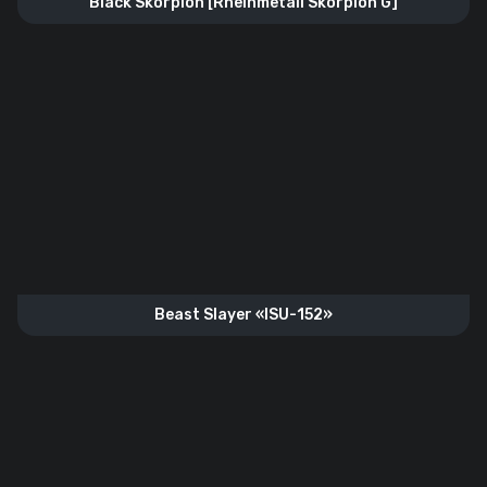
Black Skorpion [Rheinmetall Skorpion G]
Beast Slayer «ISU-152»