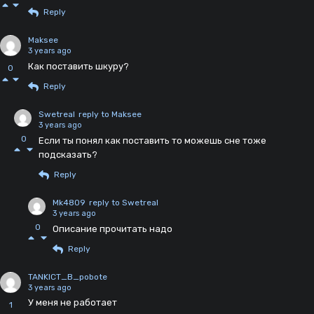
Reply
Maksee
3 years ago
Как поставить шкуру?
0
Reply
Swetreal
reply to Maksee
3 years ago
0
Если ты понял как поставить то можешь сне тоже
подсказать?
Reply
Mk4809
reply to Swetreal
3 years ago
0
Описание прочитать надо
Reply
TANKICT_B_pobote
3 years ago
У меня не работает
1