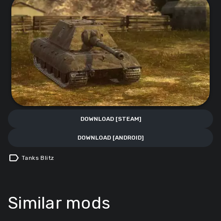
DOWNLOAD [STEAM]
DOWNLOAD [ANDROID]
label
Tanks Blitz
Similar mods