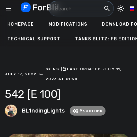
Skip
menu
search
light_mode
to
content
HOMEPAGE
MODIFICATIONS
DOWNLOAD FO
TECHNICAL SUPPORT
TANKS BLITZ: FB EDITIO
SKINS
ㅤ|ㅤ
ㅤLAST UPDATED: JULY 11,
⌙
JULY 17, 2022
2023 AT 01:58
542 [E 100]
BL1ndingLights
Участник