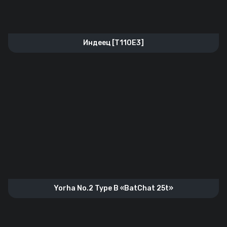
Индеец [T110E3]
Yorha No.2 Type B «BatChat 25t»