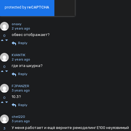
onaxy
2 years ago
обвес отображает?
0
Reply
KVANTIK
2 years ago
где эта шкурка?
0
Reply
FJPANZER
3 years ago
10.3?
0
Reply
chel220
3 years ago
У меня работает и ещё верните ремоделинг E100 неуязвимый
3