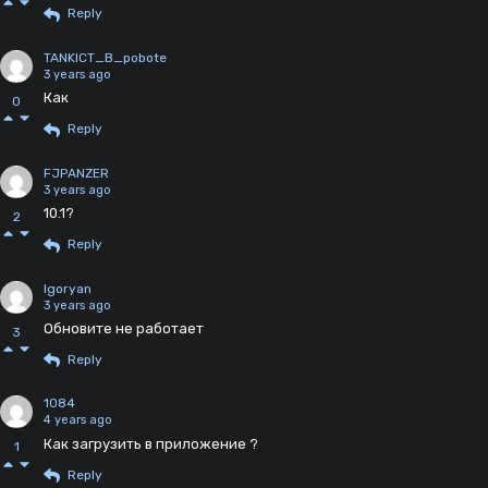
Reply
TANKICT_B_pobote
3 years ago
Как
0
Reply
FJPANZER
3 years ago
10.1?
2
Reply
Igoryan
3 years ago
Обновите не работает
3
Reply
1084
4 years ago
Как загрузить в приложение ?
1
Reply