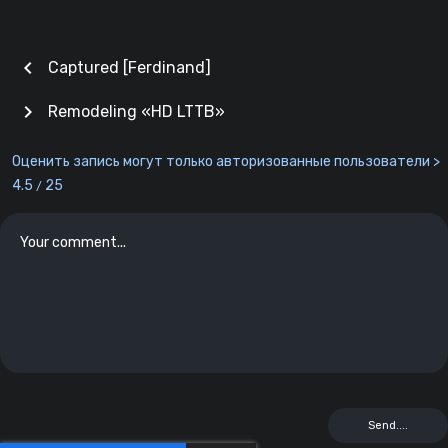
chevron_left
Captured [Ferdinand]
chevron_right
Remodeling «HD LTTB»
Оценить запись могут только авторизованные пользователи >
4.5
25
/