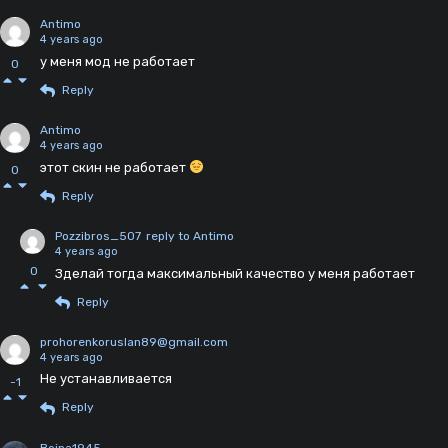
Antimo
4 years ago
у меня мод не работает
0
Reply
Antimo
4 years ago
этот скин не работает
0
Reply
Pozzibros_507
reply to Antimo
4 years ago
0
Зделай тогда максимальный качество у меня работает
Reply
prohorenkoruslan89@gmail.com
4 years ago
Не устанавливается
-1
Reply
Boina1945