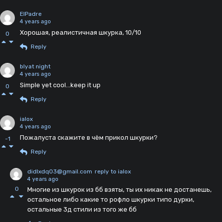
ElPadre
4 years ago
Хорошая, реалистичная шкурка, 10/10
0
Reply
blyat night
4 years ago
Simple yet cool...keep it up
0
Reply
ialox
4 years ago
Пожалуста скажите в чём прикол шкурки?
-1
Reply
didlxdq03@gmail.com
reply to ialox
4 years ago
0
Многие из шкурок из бб взяты, ты их никак не достанешь,
остальное либо какие то рофло шкурки типо дурки,
остальные 3д стили из того же бб