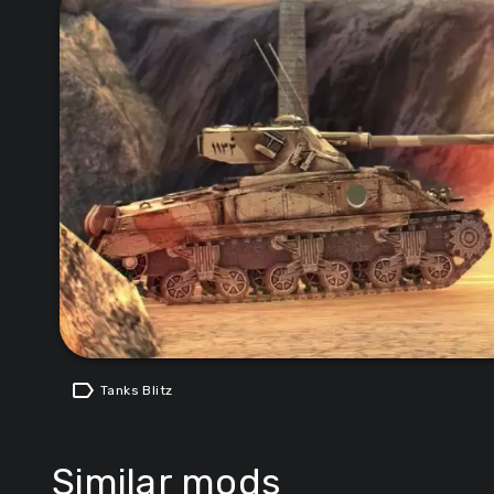
label
Tanks Blitz
Similar mods