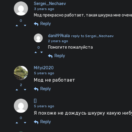
Sergei_Nechaev
3 years ago
Мод прекрасно работает, такая шкурка мне очен
0
Reply
danil99kala
reply to Sergei_Nechaev
2 years ago
Помогите пожалуйста
0
Reply
Mityi2020
5 years ago
Мод не работает
2
Reply
[]
5 years ago
Я похоже не дождусь шкурку какую нибу
0
Reply