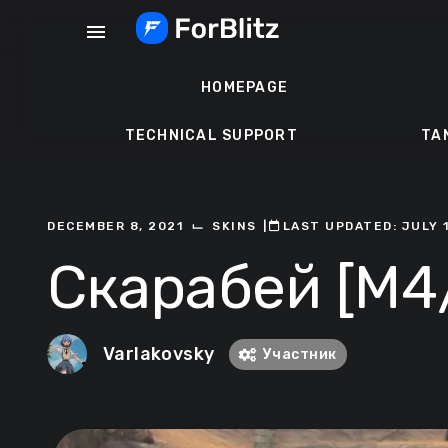
Skip
menu
to
content
HOMEPAGE
TECHNICAL SUPPORT
TA
⌙
DECEMBER 8, 2021
SKINS
ㅤ|ㅤ
ㅤLAST UPDATED: JULY 1
Скарабей [M4
Varlakovsky
Участник