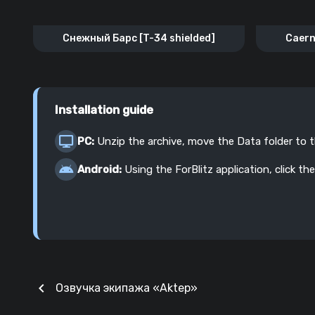
Снежный Барс [T-34 shielded]
Caern
Installation guide
PC:
Unzip the archive, move the Data folder to 
Android:
Using the ForBlitz application, click the
chevron_left
Озвучка экипажа «Aktep»