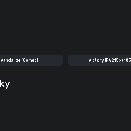
Vandalize [Comet]
Victory [FV215b (183
sky