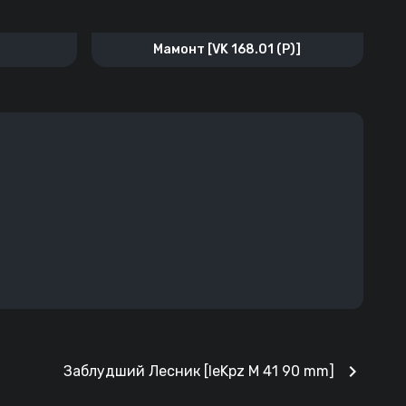
Мамонт [VK 168.01 (P)]
chevron_right
Заблудший Лесник [leKpz M 41 90 mm]