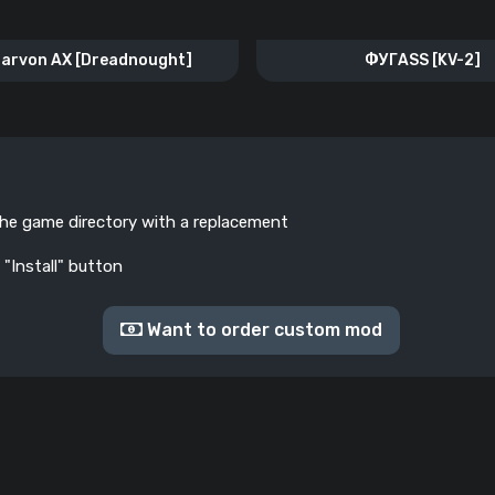
arvon AX [Dreadnought]
ФУГASS [KV-2]
the game directory with a replacement
 "Install" button
Want to order custom mod