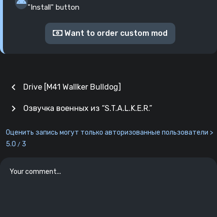
"Install" button
Want to order custom mod
chevron_left
Drive [M41 Wallker Bulldog]
chevron_right
Озвучка военных из “S.T.A.L.K.E.R.”
Оценить запись могут только авторизованные пользователи >
5.0
3
/