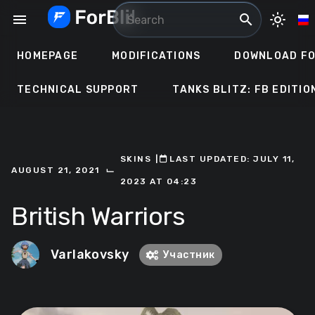
Skip
menu
search
light_mode
to
content
HOMEPAGE
MODIFICATIONS
DOWNLOAD FO
TECHNICAL SUPPORT
TANKS BLITZ: FB EDITIO
SKINS
ㅤ|ㅤ
ㅤLAST UPDATED: JULY 11,
⌙
AUGUST 21, 2021
2023 AT 04:23
British Warriors
Varlakovsky
Участник