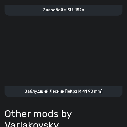
Зверобой «ISU-152»
Заблудший Лесник [leKpz M 41 90 mm]
Other mods by
Varlakovsky