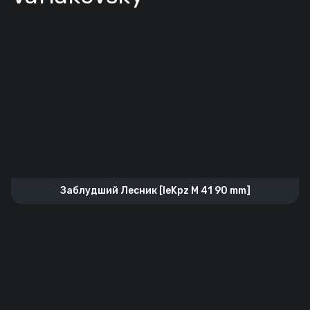
Заблудший Лесник [leKpz M 41 90 mm]