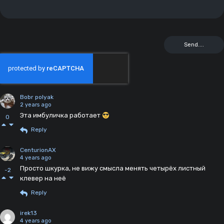
Bobr polyak
2 years ago
Эта имбуличка работает
0
Reply
CenturionAX
4 years ago
Просто шкурка, не вижу смысла менять четырёх листный
-2
клевер на неё
Reply
irek13
4 years ago