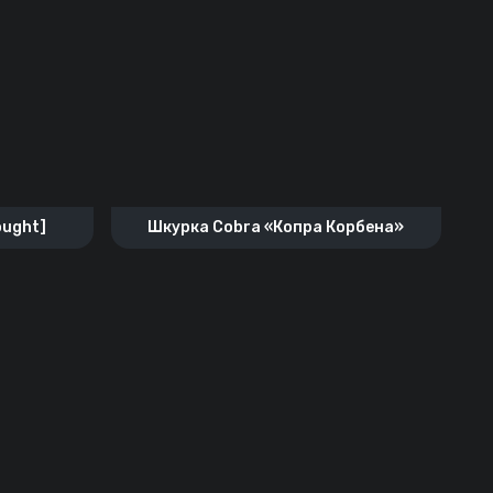
ought]
Шкурка Cobra «Копра Корбена»