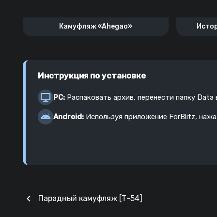
Камуфляж «Ahegao»
Истор
Инструкция по установке
PC:
Распаковать архив, перенести папку Data
Android:
Используя приложение ForBlitz, наж
chevron_left
Парадный камуфляж [Т-54]