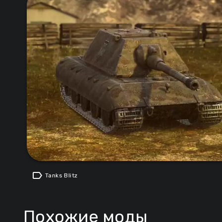
label
Tanks Blitz
Похожие моды