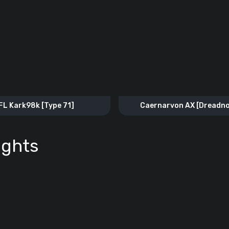
FL Kark98k [Type 71]
Caernarvon AX [Dreadn
ights