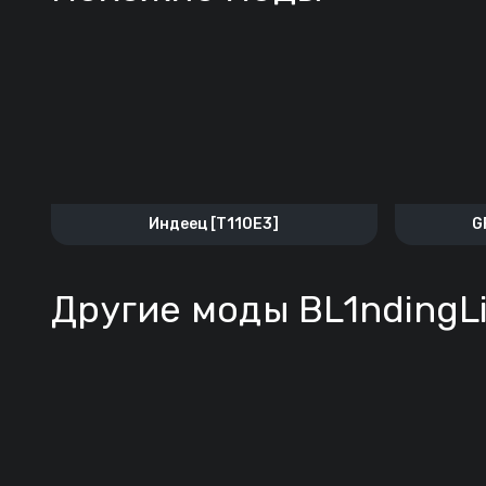
Индеец [T110E3]
G
Другие моды BL1ndingL