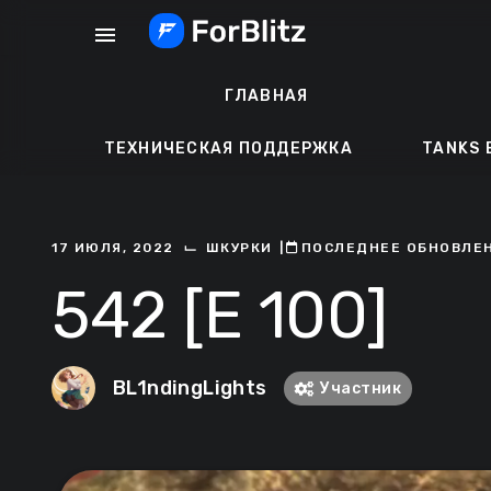
Перейти
menu
к
содержанию
ГЛАВНАЯ
ТЕХНИЧЕСКАЯ ПОДДЕРЖКА
TANKS 
⌙
17 ИЮЛЯ, 2022
ШКУРКИ
ㅤ|ㅤ
ㅤПОСЛЕДНЕЕ ОБНОВЛЕНИ
542 [E 100]
BL1ndingLights
Участник