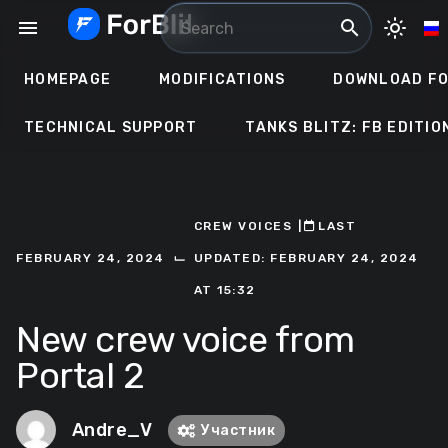
Skip
menu
search
light_mode
to
content
HOMEPAGE
MODIFICATIONS
DOWNLOAD FO
TECHNICAL SUPPORT
TANKS BLITZ: FB EDITIO
CREW VOICES
ㅤ|ㅤ
ㅤLAST
⌙
FEBRUARY 24, 2024
UPDATED: FEBRUARY 24, 2024
AT 15:32
New crew voice from
Portal 2
Andre_V
Участник