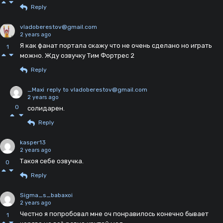
Reply
vladoberestov@gmail.com
2 years ago
Я как фанат портала скажу что не очень сделано но играть
1
можно. Жду озвучку Тим Фортрес 2
Reply
_Maxi
reply to vladoberestov@gmail.com
2 years ago
0
солидарен.
Reply
kasper13
2 years ago
Такоя себе озвучка.
0
Reply
Sigma_s_babaxoi
2 years ago
Честно я попробовал мне оч понравилось конечно бывает
1