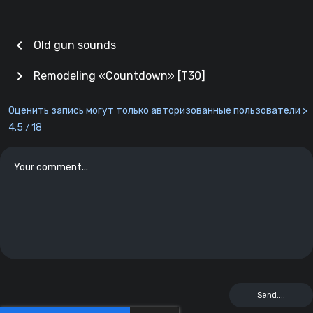
chevron_left
Old gun sounds
chevron_right
Remodeling «Countdown» [T30]
Оценить запись могут только авторизованные пользователи >
4.5
18
/