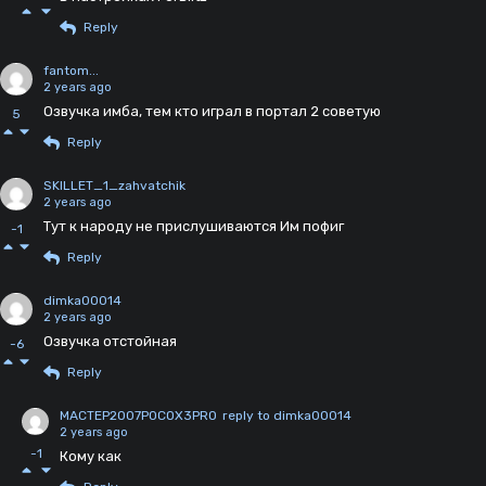
Reply
fantom...
2 years ago
Озвучка имба, тем кто играл в портал 2 советую
5
Reply
SKILLET_1_zahvatchik
2 years ago
Тут к народу не прислушиваются Им пофиг
-1
Reply
dimka00014
2 years ago
Озвучка отстойная
-6
Reply
MACTEP2007POCOX3PRO
reply to dimka00014
2 years ago
-1
Кому как