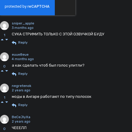
sniper_apple
3 months ago
СУКА СТРИМИТЬ ТОЛЬКО С ЭТОЙ ОЗВУЧКОЙ БУДУ
1
Reply
euue8eue
4 months ago
а как сделать чтоб был голос улитли?
0
Reply
negretenok
2 years ago
моды в Ангаре работают по типу полосок
1
Reply
BeCeJlyXa
2 years ago
ЧЕЕЕЛЛ
0