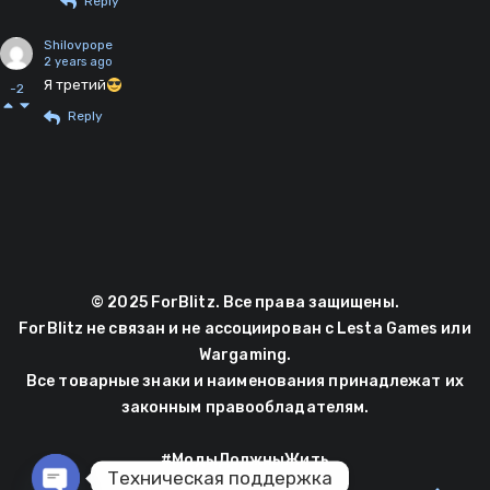
Reply
Shilovpope
2 years ago
Я третий
-2
Reply
© 2025 ForBlitz. Все права защищены.
ForBlitz не связан и не ассоциирован с Lesta Games или
Wargaming.
Все товарные знаки и наименования принадлежат их
законным правообладателям.
#МодыДолжныЖить
Техническая поддержка