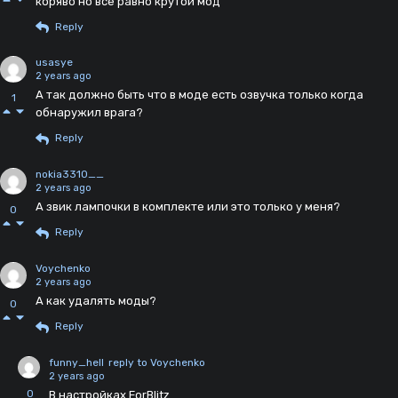
коряво но всё равно крутой мод
Reply
usasye
2 years ago
А так должно быть что в моде есть озвучка только когда
1
обнаружил врага?
Reply
nokia3310__
2 years ago
А звик лампочки в комплекте или это только у меня?
0
Reply
Voychenko
2 years ago
А как удалять моды?
0
Reply
funny_hell
reply to Voychenko
2 years ago
0
В настройках ForBlitz