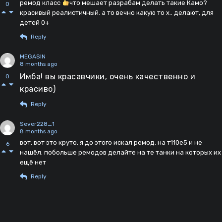
ремод класс
что мешает разрабам делать такие Камо?
0
красивый реалистичный. а то вечно какую то х.. делают, для
детей 0+
Reply
MEGASIN
8 months ago
Имба! вы красавчики, очень качественно и
0
красиво)
Reply
Sever228_1
8 months ago
вот. вот это круто. я до этого искал ремод. на т110е5 и не
6
нашёл. побольше ремодов делайте на те танки на которых их
ещё нет
Reply