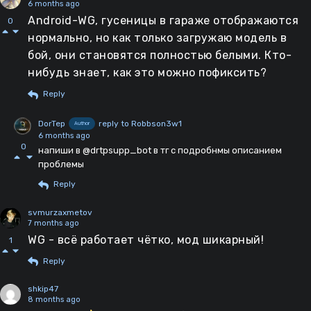
6 months ago
Android-WG, гусеницы в гараже отображаются
0
нормально, но как только загружаю модель в
бой, они становятся полностью белыми. Кто-
нибудь знает, как это можно пофиксить?
Reply
DorTep
reply to Robbson3w1
Author
6 months ago
0
напиши в @drtpsupp_bot в тг с подробнмы описанием
проблемы
Reply
svmurzaxmetov
7 months ago
WG - всё работает чётко, мод шикарный!
1
Reply
shkip47
8 months ago