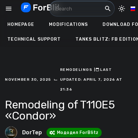
Skip
menu
search
light_mode
to
content
HOMEPAGE
MODIFICATIONS
DOWNLOAD FO
TECHNICAL SUPPORT
TANKS BLITZ: FB EDITIO
REMODELINGS
ㅤ|ㅤ
ㅤLAST
⌙
NOVEMBER 30, 2025
UPDATED: APRIL 7, 2026 AT
21:36
Remodeling of T110E5
«Condor»
DorTep
Мододел ForBlitz