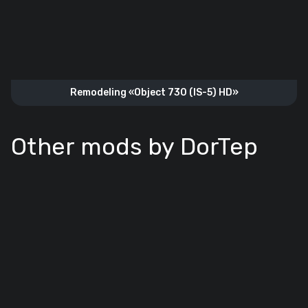
Remodeling «Object 730 (IS-5) HD»
Other mods by DorTep