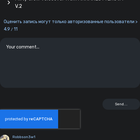
chevron_right
V.2
Оценить запись могут только авторизованные пользователи >
4.9
11
/
Robbson3w1