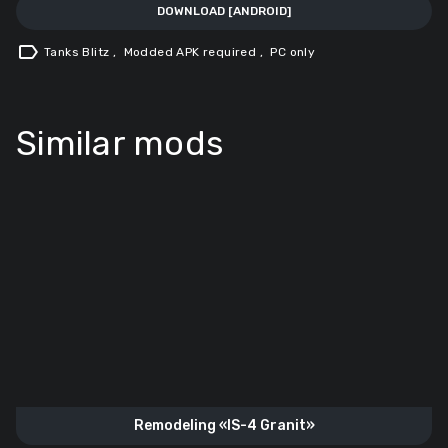
DOWNLOAD [ANDROID]
label
Tanks Blitz
,
Modded APK required
,
PC only
Similar mods
Remodeling «IS-4 Granit»