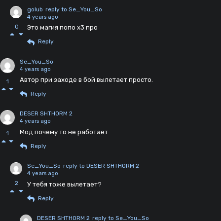
golub
reply to Se_You_So
4 years ago
0
Это магия попо х3 про
Reply
Se_You_So
4 years ago
Автор при заходе в бой вылетает просто.
1
Reply
DESER SHTHORM 2
4 years ago
Мод почему то не работает
1
Reply
Se_You_So
reply to DESER SHTHORM 2
4 years ago
2
У тебя тоже вылетает?
Reply
DESER SHTHORM 2
reply to Se_You_So