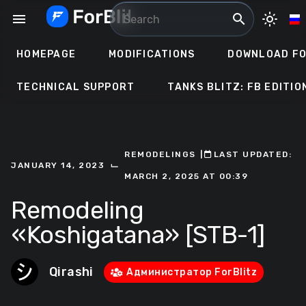
Skip
menu
search
light_mode
to
content
HOMEPAGE
MODIFICATIONS
DOWNLOAD FO
TECHNICAL SUPPORT
TANKS BLITZ: FB EDITIO
REMODELINGS
ㅤ|ㅤ
ㅤLAST UPDATED:
⌙
JANUARY 14, 2023
MARCH 2, 2025 AT 00:39
Remodeling
«Koshigatana» [STB-1]
Qirashi
Администратор ForBlitz