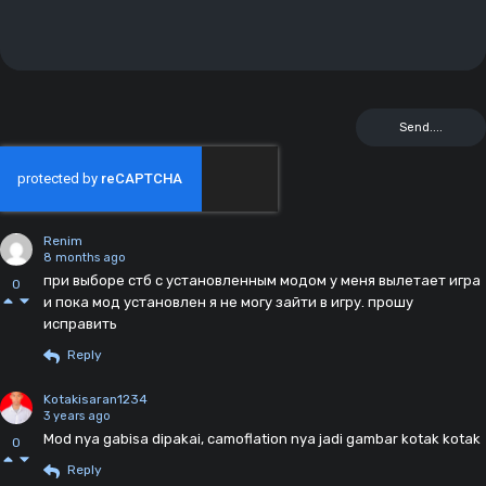
Renim
8 months ago
при выборе стб с установленным модом у меня вылетает игра
0
и пока мод установлен я не могу зайти в игру. прошу
исправить
Reply
Kotakisaran1234
3 years ago
Mod nya gabisa dipakai, camoflation nya jadi gambar kotak kotak
0
Reply