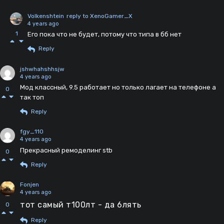
Volkenshtein
reply to XenoGamer_X
4 years ago
1
Его пока что не будет, потому что типа в бб нет
Reply
jshwhahshhsjw
4 years ago
Мод классный, 9.5 работает но только лагает на телефоне а
0
так топ
Reply
fgy_110
4 years ago
Прекрасный ремоделинг stb
0
Reply
Fonjen
4 years ago
тот самый т100лт - да 6лять
0
Reply