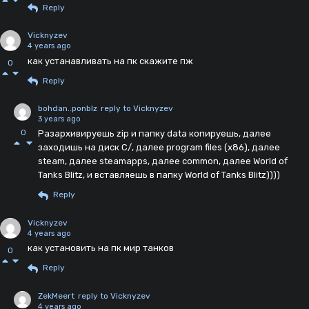
Reply
Vicknyzev
4 years ago
как устанавливать на пк скажите пж
0
Reply
bohdan..ponblz
reply to Vicknyzev
3 years ago
0
Разархивируешь zip и папку data копируешь, далее
заходишь на диск C/, далее program files (x86), далее
steam, далее steamapps, далее common, далее World of
Tanks Blitz, и вставляешь в папку World of Tanks Blitz))))
Reply
Vicknyzev
4 years ago
как установить на пк мир танков
0
Reply
ZekMeert
reply to Vicknyzev
4 years ago