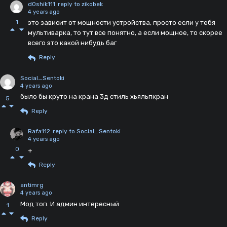
d0shik111
reply to zikobek
4 years ago
1
это зависит от мощности устройства, просто если у тебя
мультиварка, то тут все понятно, а если мощное, то скорее
всего это какой нибудь баг
Reply
Social_Sentoki
4 years ago
было бы круто на крана 3д стиль хьяльпкран
5
Reply
Rafa112
reply to Social_Sentoki
4 years ago
0
+
Reply
antimrg
4 years ago
Мод топ. И админ интересный
1
Reply