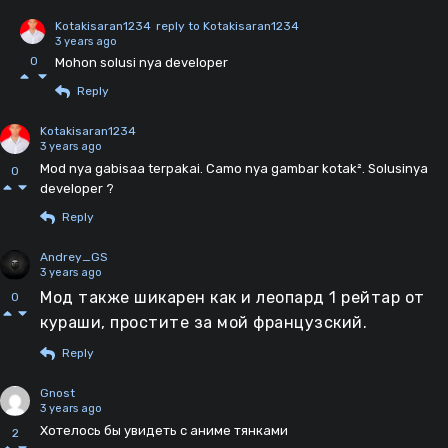
Kotakisaran1234
reply to Kotakisaran1234
3 years ago
0
Mohon solusi nya developer
Reply
Kotakisaran1234
3 years ago
Mod nya gabisaa terpakai. Camo nya gambar kotak². Solusinya
0
developer ?
Reply
Andrey_GS
3 years ago
Мод также шикарен как и леопард 1 рейтар от
0
кураши, простите за мой французский.
Reply
Gnost
3 years ago
Хотелось бы увидеть с аниме тянками
2