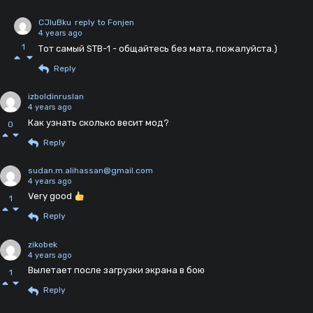
CJIuBku
reply to Fonjen
4 years ago
1
Тот самый STB-1 - общайтесь без мата, пожалуйста.)
Reply
izboldinruslan
4 years ago
Как узнать сколько весит мод?
0
Reply
sudan.m.alihassan@gmail.com
4 years ago
Very good
1
Reply
zikobek
4 years ago
Вылетает после загрузки экрана в бою
1
Reply