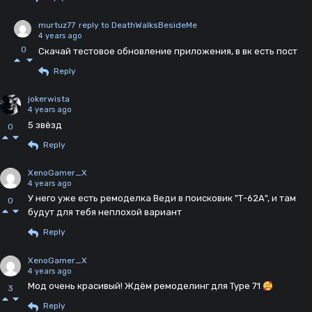
murtuz77
reply to DeathWalksBesideMe
4 years ago
0
Скачай тестовое обновление приложения, в вк есть пост
Reply
jokerwista
4 years ago
5 звёзд
0
Reply
XenoGamer_X
4 years ago
У него уже есть ремоделка Веди в поисковик "Т-62А", и там
0
будут для тебя неплохой вариант
Reply
XenoGamer_X
4 years ago
Мод очень красивый! Ждём ремоделинг для Type 71
3
Reply