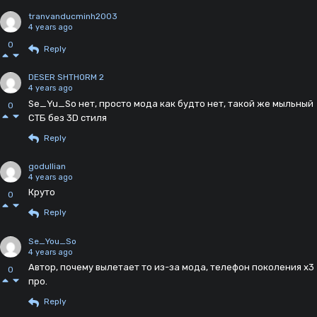
tranvanducminh2003
4 years ago
0
Reply
DESER SHTHORM 2
4 years ago
Se_Yu_So нет, просто мода как будто нет, такой же мыльный
0
СТБ без 3D стиля
Reply
godullian
4 years ago
Круто
0
Reply
Se_You_So
4 years ago
Автор, почему вылетает то из-за мода, телефон поколения х3
0
про.
Reply