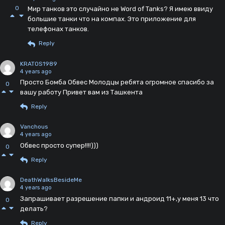
0
Мир танков это случайно не Word of Tanks? Я имею ввиду
большие танки что на компах. Это приложение для
телефонах танков.
Reply
KRATOS1989
4 years ago
Просто Бомба Обвес Молодцы ребята огромное спасибо за
0
вашу работу Привет вам из Ташкента
Reply
Vanchous
4 years ago
Обвес просто супер!!!!)))
0
Reply
DeathWalksBesideMe
4 years ago
Запрашивает разрешение папки и андроид 11+,у меня 13 что
0
делать?
Reply