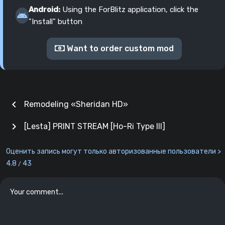
Android:
Using the ForBlitz application, click the
"Install" button
Want to order custom mod
chevron_left
Remodeling «Sheridan HD»
chevron_right
[Lesta] PRINT STREAM [Ho-Ri Type lll]
Оценить запись могут только авторизованные пользователи >
4.8
43
/