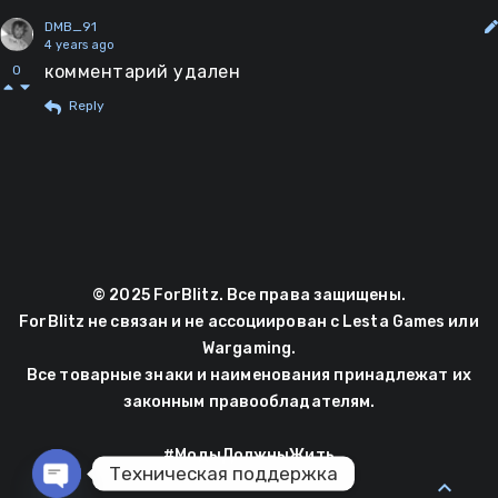
DMB_91
4 years ago
комментарий удален
0
Reply
© 2025 ForBlitz. Все права защищены.
ForBlitz не связан и не ассоциирован с Lesta Games или
Wargaming.
Все товарные знаки и наименования принадлежат их
законным правообладателям.
#МодыДолжныЖить
Техническая поддержка
expand_less