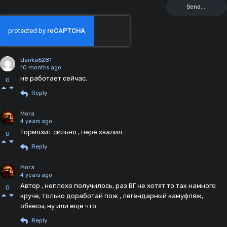
danka6281
10 months ago
не работает сейчас.
0
Reply
Mora
4 years ago
Тормозит сильно , пере хвалил ..
0
Reply
Mora
4 years ago
Автор , неплохо получилось, раз ВГ не хотят то так намного
0
круче, только доработай пож , легендарный камуфляж,
обвесы, ну или ещё что...
Reply