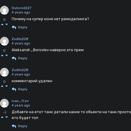
Dulovod227
4 years ago
Почему на супер коня нет ремоделинга?
0
Reply
Zudilo228
4 years ago
Aleksandr_Borovlev наверно это прем
0
Reply
Zudilo228
4 years ago
комментарий удален
0
Reply
Ivan_Tryn
4 years ago
Добавте на етот танк детали какие то обьекти на танк просто
-1
ето будет топ
Reply