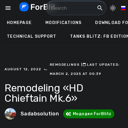
Skip
menu
search
light_mode
to
content
HOMEPAGE
MODIFICATIONS
DOWNLOAD FO
TECHNICAL SUPPORT
TANKS BLITZ: FB EDITIO
REMODELINGS
ㅤ|ㅤ
ㅤLAST UPDATED:
⌙
AUGUST 12, 2022
MARCH 2, 2025 AT 00:39
Remodeling «HD
Chieftain Mk.6»
Sadabsolution
Мододел ForBlitz