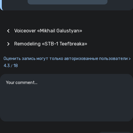
chevron_left
Voiceover «Mikhail Galustyan»
chevron_right
Remodeling «STB-1 Teefbreaka»
Оценить запись могут только авторизованные пользователи >
4.3
18
/