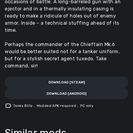
occasions of battle. A long-barreled gun with an
ejector and in a thermally insulating casing is
ready to make a ridicule of holes out of enemy
armor. Inside – a technical stuffing ahead of its
time.
Perhaps the commander of the Chieftain Mk.6
would be better suited not for a tanker uniform,
but for a stylish secret agent tuxedo. Take
command, sir!
DOWNLOAD [STEAM]
DOWNLOAD [ANDROID]
label
Tanks Blitz
,
Modded APK required
,
PC only
Similar mods