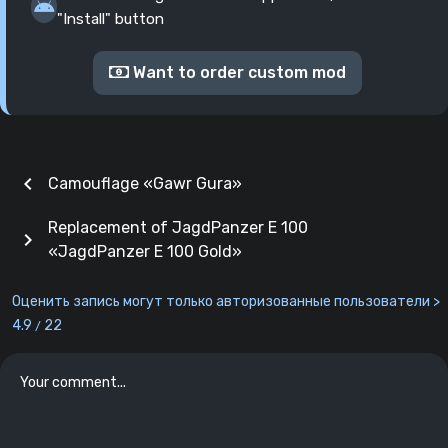
"Install" button
Want to order custom mod
chevron_left
Camouflage «Gawr Gura»
Replacement of JagdPanzer E 100
chevron_right
«JagdPanzer E 100 Gold»
Оценить запись могут только авторизованные пользователи >
4.9
22
/