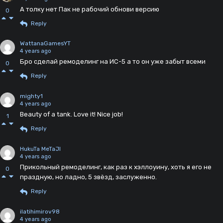
А толку нет Пак не рабочий обнови версию
0
Reply
WattanaGamesYT
4 years ago
Бро сделай ремоделинг на ИС-5 а то он уже забыт всеми
0
Reply
mighty1
4 years ago
Beauty of a tank. Love it! Nice job!
1
Reply
HukuTa MeTaJl
4 years ago
Прикольный ремоделинг, как раз к хэллоуину, хоть я его не
0
праздную, но ладно, 5 звëзд, заслуженно.
Reply
ilatihimirov98
4 years ago