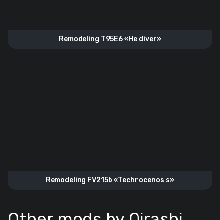
Remodeling T95E6 «Heldiver»
Remodeling FV215b «Technocenosis»
Other mods by Qirashi