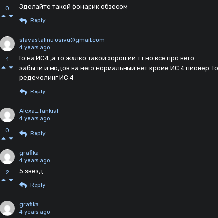
Зделайте такой фонарик обвесом
0
Reply
slavastalinuiosivu@gmail.com
4 years ago
Го на ИС4 ,а то жалко такой хороший тт но все про него
1
забыли и модов на него нормальный нет кроме ИС 4 пионер. Го
редемолинг ИС 4
Reply
Alexa_TankisT
4 years ago
0
Reply
grafika
4 years ago
5 звезд
2
Reply
grafika
4 years ago