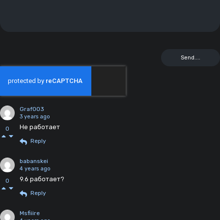
Graf003
3 years ago
Не работает
0
Reply
babanskei
4 years ago
9.6 работает?
0
Reply
Msfiiire