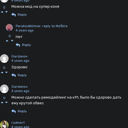
4 years ago
Можна мод на супер коня
0
Reply
ParahodikUmer
reply to Msfiiire
4 years ago
0
Нет
Reply
Gardanov
4 years ago
Здорово
0
Reply
Gardanov
4 years ago
Можно сделать ремодейлинг на к91, было бы сдорово дать
0
ему крутой обвес
Reply
rudnev1
4 years ago