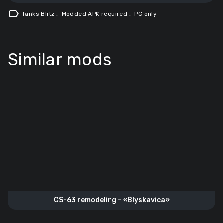
label
Tanks Blitz
,
Modded APK required
,
PC only
Similar mods
CS-63 remodeling – «Blyskavica»