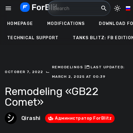
Skip
menu
search
light_mode
to
content
HOMEPAGE
MODIFICATIONS
DOWNLOAD FO
TECHNICAL SUPPORT
TANKS BLITZ: FB EDITIO
REMODELINGS
ㅤ|ㅤ
ㅤLAST UPDATED:
⌙
OCTOBER 7, 2022
MARCH 2, 2025 AT 00:39
Remodeling «GB22
Comet»
Qirashi
Администратор ForBlitz