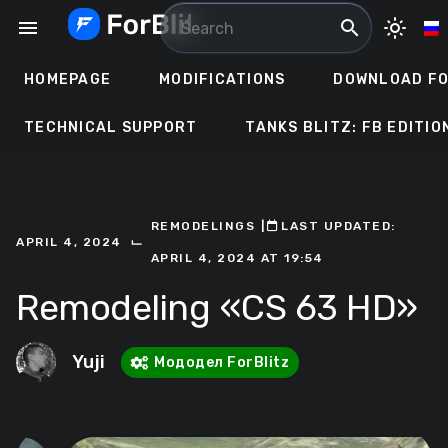
Skip
menu
search
light_mode
to
content
HOMEPAGE
MODIFICATIONS
DOWNLOAD FO
TECHNICAL SUPPORT
TANKS BLITZ: FB EDITIO
REMODELINGS
ㅤ|ㅤ
ㅤLAST UPDATED:
⌙
APRIL 4, 2024
APRIL 4, 2024 AT 19:54
Remodeling «CS 63 HD»
Yuji
Мододел ForBlitz