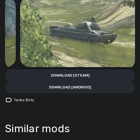
DOWNLOAD [STEAM]
DOWNLOAD [ANDROID]
label
Tanks Blitz
Similar mods