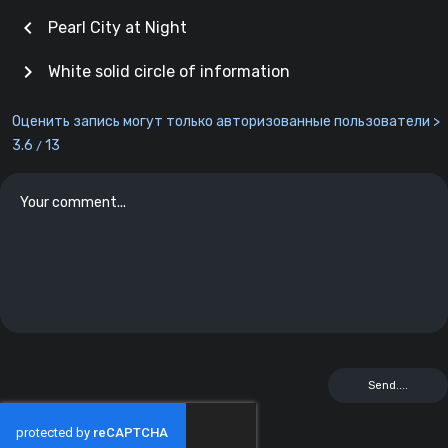
chevron_left
Pearl City at Night
chevron_right
White solid circle of information
Оценить запись могут только авторизованные пользователи >
3.6
13
/