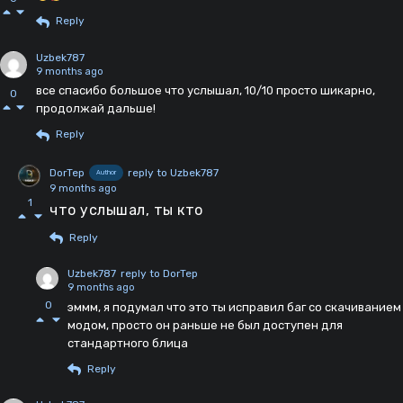
Reply
Uzbek787
9 months ago
все спасибо большое что услышал, 10/10 просто шикарно,
0
продолжай дальше!
Reply
DorTep
reply to Uzbek787
Author
9 months ago
1
что услышал, ты кто
Reply
Uzbek787
reply to DorTep
9 months ago
0
эммм, я подумал что это ты исправил баг со скачиванием
модом, просто он раньше не был доступен для
стандартного блица
Reply