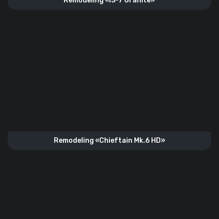
Remodeling «IS-7 Granite»
Remodeling «Chieftain Mk.6 HD»