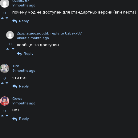
Uzbek787
9 months ago
почему мод не доступен для стандартных версий (вг и леста)
0
Reply
Ziziziizizioozidodik
reply to Uzbek787
about a month ago
0
вообще-то доступен
Reply
Tire
9 months ago
что нет
0
Reply
Gews
9 months ago
нет
0
Reply