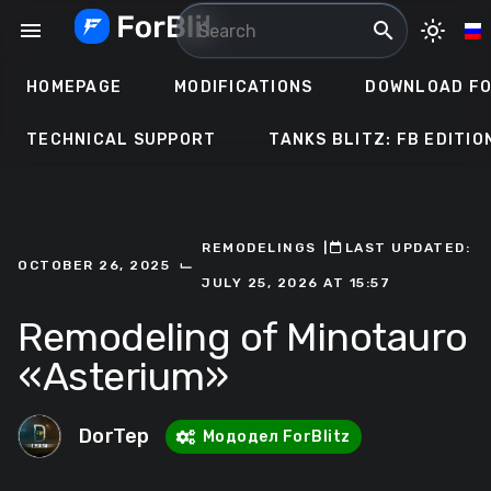
Skip
menu
search
light_mode
to
content
HOMEPAGE
MODIFICATIONS
DOWNLOAD FO
TECHNICAL SUPPORT
TANKS BLITZ: FB EDITIO
REMODELINGS
ㅤ|ㅤ
ㅤLAST UPDATED:
⌙
OCTOBER 26, 2025
JULY 25, 2026 AT 15:57
Remodeling of Minotauro
«Asterium»
DorTep
Мододел ForBlitz