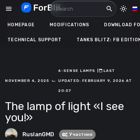
Skip
menu
search
light_mode
to
content
HOMEPAGE
MODIFICATIONS
DOWNLOAD FO
TECHNICAL SUPPORT
TANKS BLITZ: FB EDITIO
6-SENSE LAMPS
ㅤ|ㅤ
ㅤLAST
⌙
NOVEMBER 4, 2025
UPDATED: FEBRUARY 9, 2026 AT
20:07
The lamp of light «I see
you!»
RuslanGMD
Участник