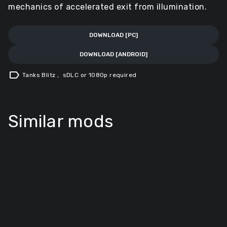
mechanics of accelerated exit from illumination.
DOWNLOAD [PC]
DOWNLOAD [ANDROID]
label
Tanks Blitz
,
sDLC or 1080p required
Similar mods