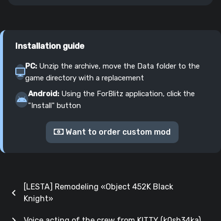
Installation guide
PC:
Unzip the archive, move the Data folder to the
game directory with a replacement
Android:
Using the ForBlitz application, click the
"Install" button
Want to order custom mod
[LESTA] Remodeling «Object 452K Black
chevron_left
Knight»
chevron_right
Voice acting of the crew from KITTY (k0sh34ka)