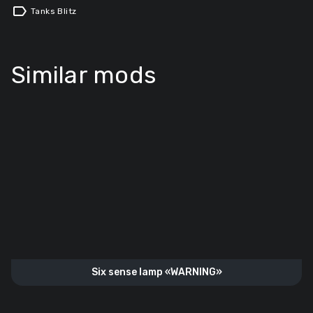
label
Tanks Blitz
Similar mods
Six sense lamp «WARNING»