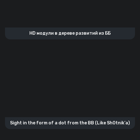
HD модули в дереве развитий из ББ
Sight in the form of a dot from the BB (Like Sh0tnik’а)