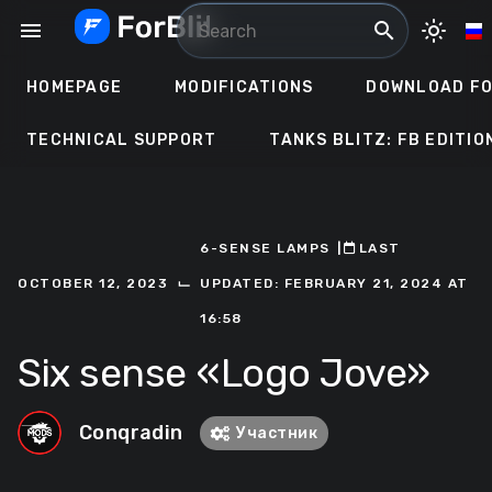
Skip
menu
search
light_mode
to
content
HOMEPAGE
MODIFICATIONS
DOWNLOAD FO
TECHNICAL SUPPORT
TANKS BLITZ: FB EDITIO
6-SENSE LAMPS
ㅤ|ㅤ
ㅤLAST
⌙
OCTOBER 12, 2023
UPDATED: FEBRUARY 21, 2024 AT
16:58
Six sense «Logo Jove»
Conqradin
Участник