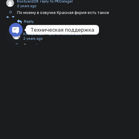
Kostyan228
reply to PKGalager
2 years ago
0
По моему в озвучке Красная фкрия есть такое
Reply
Техническая поддержка
Kostyan228
reply to Kostyan228
2 years ago
Open chaty
0
Фурия*
Reply
aing9951
3 years ago
操你妈逼的
0
Reply
tiago11
3 years ago
Goo
0
Reply
Artel
3 years ago