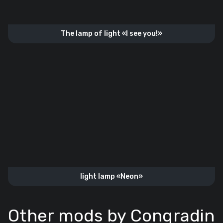
The lamp of light «I see you!»
light lamp «Neon»
Other mods by Conqradin