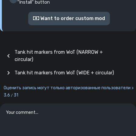
"Install" button
Want to order custom mod
Tank hit markers from WoT (NARROW +
chevron_left
circular)
chevron_right
Tank hit markers from WoT (WIDE + circular)
Оценить запись могут только авторизованные пользователи >
3.6
31
/