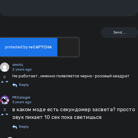
dmitrj
2 years ago
Не работает , именно появляется черно- розовый квадрат
0
Reply
PKGalager
3 years ago
в каком моде есть секундомер засвета? просто
3
звук пикает 10 сек пока светишься
Reply