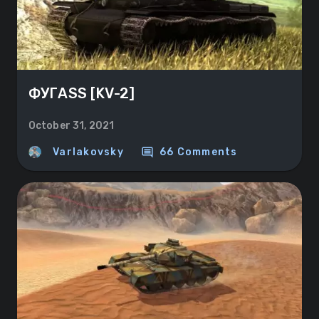
ФУГASS [KV-2]
October 31, 2021
comment
Varlakovsky
66 Comments