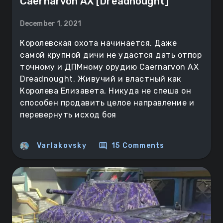
Caernarvon AX [Dreadnought]
December 1, 2021
Королевская охота начинается. Даже
самой крупной дичи не удастся дать отпор
точному и ДПМному орудию Caernarvon AX
Dreadnought. Живучий и властный как
Королева Елизавета. Никуда не спеша он
способен продавить целое направление и
перевернуть исход боя
comment
Varlakovsky
15 Comments