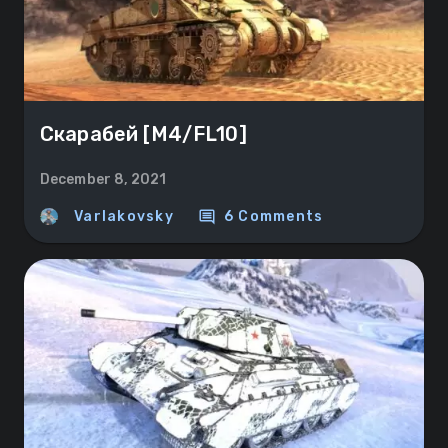
Скарабей [M4/FL10]
December 8, 2021
comment
Varlakovsky
6 Comments