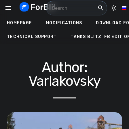
Skip
menu
search
light_mode
to
content
HOMEPAGE
MODIFICATIONS
DOWNLOAD FO
TECHNICAL SUPPORT
TANKS BLITZ: FB EDITIO
Author:
Varlakovsky