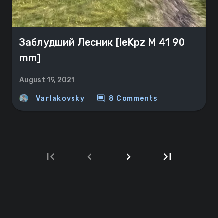
Заблудший Лесник [leKpz M 41 90
mm]
August 19, 2021
comment
Varlakovsky
8 Comments
first_page
chevron_left
chevron_right
last_page
Next
Last
page
page