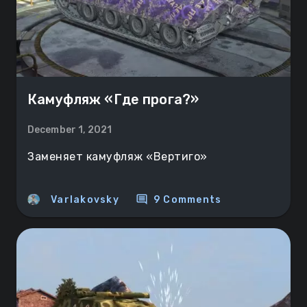
Камуфляж «Где прога?»
December 1, 2021
Заменяет камуфляж «Вертиго»
comment
Varlakovsky
9 Comments