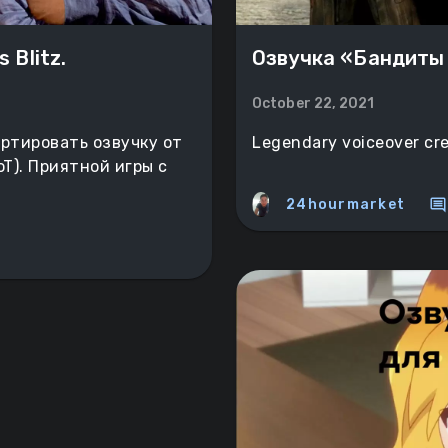
 Blitz.
Озвучка «Бандиты
October 22, 2021
ортировать озвучку от
Legendary voiceover cre
T). Приятной игры с
comment
24hourmarket