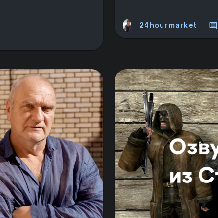
comment
24hourmarket