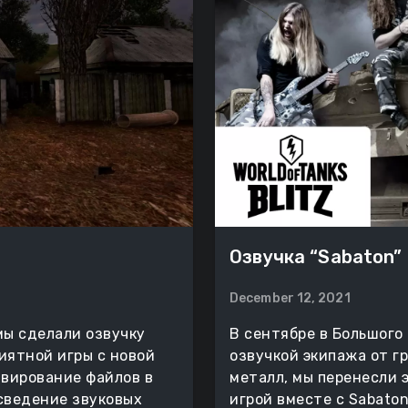
Озвучка “Sabaton” д
December 12, 2021
 мы сделали озвучку
В сентябре в Большого 
риятной игры с новой
озвучкой экипажа от г
ивирование файлов в
металл, мы перенесли э
и сведение звуковых
игрой вместе с Sabaton