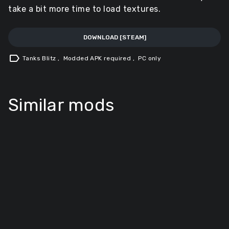
take a bit more time to load textures.
DOWNLOAD [STEAM]
label
Tanks Blitz
,
Modded APK required
,
PC only
Similar mods