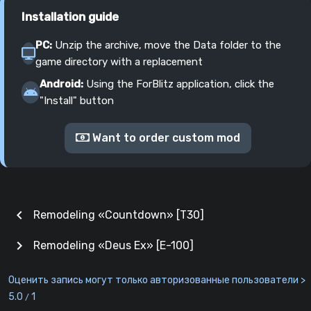
Installation guide
PC:
Unzip the archive, move the Data folder to the
game directory with a replacement
Android:
Using the ForBlitz application, click the
"Install" button
Want to order custom mod
chevron_left
Remodeling «Countdown» [T30]
chevron_right
Remodeling «Deus Ex» [E-100]
Оценить запись могут только авторизованные пользователи >
5.0
1
/