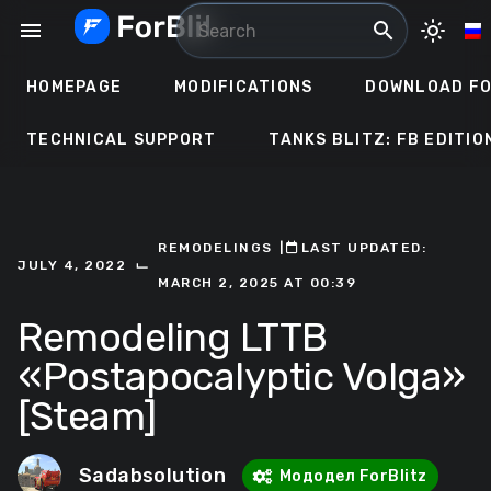
Skip
menu
search
light_mode
to
content
HOMEPAGE
MODIFICATIONS
DOWNLOAD FO
TECHNICAL SUPPORT
TANKS BLITZ: FB EDITIO
REMODELINGS
ㅤ|ㅤ
ㅤLAST UPDATED:
⌙
JULY 4, 2022
MARCH 2, 2025 AT 00:39
Remodeling LTTB
«Postapocalyptic Volga»
[Steam]
Sadabsolution
Мододел ForBlitz