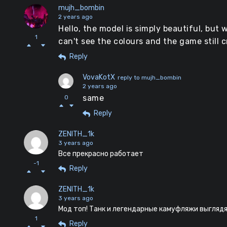
mujh_bombin
2 years ago
Hello, the model is simply beautiful, but 
1
can't see the colours and the game still c
Reply
VovaKotX
reply to mujh_bombin
2 years ago
same
0
Reply
ZENITH_1k
3 years ago
Все прекрасно работает
-1
Reply
ZENITH_1k
3 years ago
Мод топ! Танк и легендарные камуфляжи выглядя
1
Reply