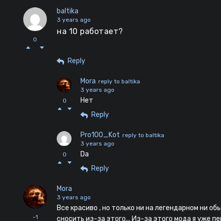
baltika
3 years ago
на 10 работает?
0
Reply
Mora
reply to baltika
3 years ago
Нет
0
Reply
Pro100_Kot
reply to baltika
3 years ago
Da
0
Reply
Mora
3 years ago
Все красиво , но только ни на легендарном ни о
-1
сносить из-за этого... Из-за этого мода я уже п