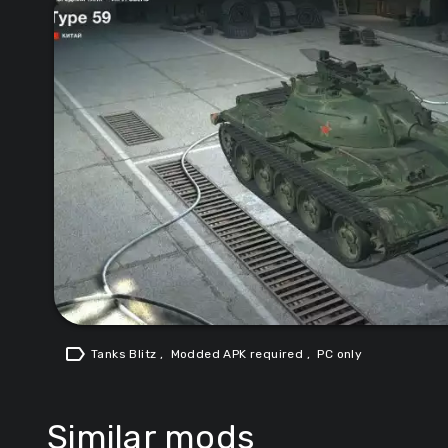
label
Tanks Blitz
,
Modded APK required
,
PC only
Similar mods