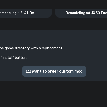
emodeling «IS-4 HD»
Remodeling «AMX 50 Fo
the game directory with a replacement
 "Install" button
Want to order custom mod