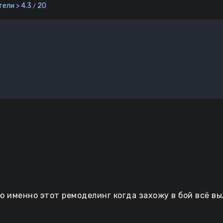
ели > 4.3
20
/
ю именно этот ремоделинг когда захожу в бой всё в