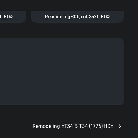
ch HD»
Remodeling «Object 252U HD»
chevron_right
Remodeling «T34 & T34 (1776) HD»