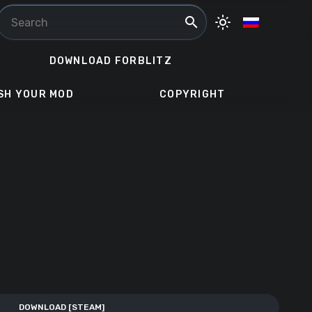
search
light_mode
DOWNLOAD FORBLITZ
SH YOUR MOD
COPYRIGHT
DOWNLOAD [STEAM]