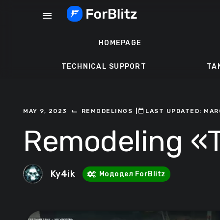
Skip
menu
to
content
HOMEPAGE
TECHNICAL SUPPORT
TA
⌙
MAY 9, 2023
REMODELINGS
ㅤ|ㅤ
ㅤLAST UPDATED: MAR
Remodeling «
Ky4ik
Мододел ForBlitz