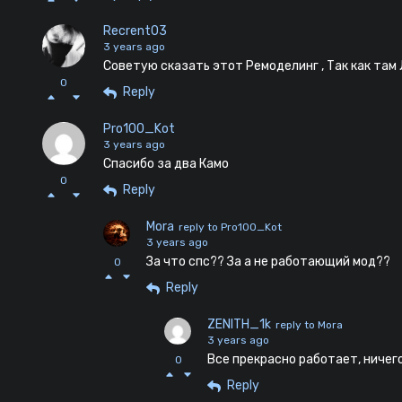
Recrent03
3 years ago
Советую сказать этот Ремоделинг , Так как там
0
Reply
Pro100_Kot
3 years ago
Спасибо за два Камо
0
Reply
Mora
reply to Pro100_Kot
3 years ago
За что спс?? За а не работающий мод??
0
Reply
ZENITH_1k
reply to Mora
3 years ago
Все прекрасно работает, ничег
0
Reply