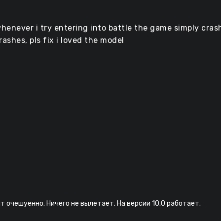
whenever i try entering into battle the game simply crash
rashes, pls fix i loved the model
т очешуенно. Ничего не вылетает. На версии 10.0 работает.