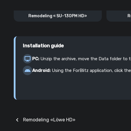
Remodeling « SU-130PM HD»
R
Installation guide
PC:
Unzip the archive, move the Data folder to 
Android:
Using the ForBlitz application, click the
chevron_left
Remodeling «Löwe HD»