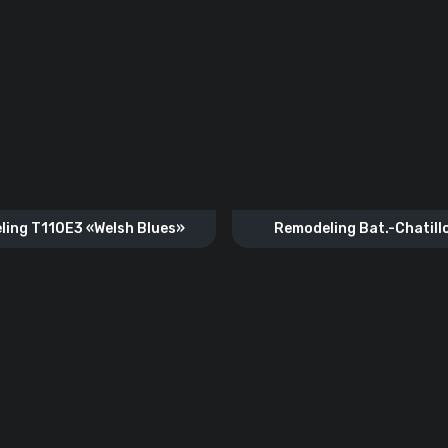
ling T110E3 «Welsh Blues»
Remodeling Bat.-Chatillo
“Foudre”