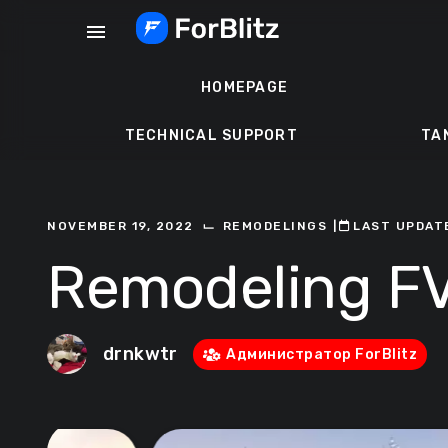
Skip
menu
to
content
HOMEPAGE
TECHNICAL SUPPORT
TA
⌙
NOVEMBER 19, 2022
REMODELINGS
ㅤ|ㅤ
ㅤLAST UPDAT
Remodeling FV
drnkwtr
Администратор ForBlitz