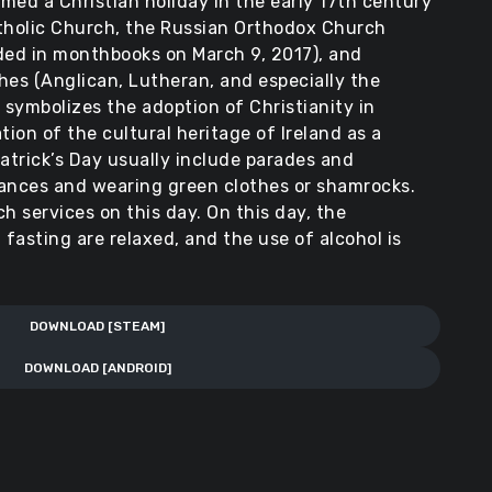
imed a Christian holiday in the early 17th century
atholic Church, the Russian Orthodox Church
ded in monthbooks on March 9, 2017), and
hes (Anglican, Lutheran, and especially the
 symbolizes the adoption of Christianity in
ation of the cultural heritage of Ireland as a
Patrick’s Day usually include parades and
 dances and wearing green clothes or shamrocks.
h services on this day. On this day, the
 fasting are relaxed, and the use of alcohol is
DOWNLOAD [STEAM]
DOWNLOAD [ANDROID]