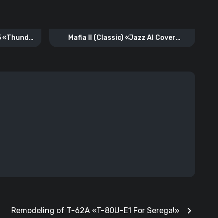
5 «Thunder
Mafia II (Classic) «Jazz AI Cover
Russian Radio»
chevron_right
Remodeling of T-62A «T-80U-E1 For Serega!»