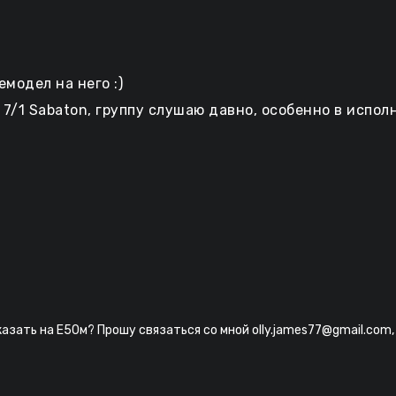
модел на него :)
/1 Sabaton, группу слушаю давно, особенно в исполне
азать на Е50м? Прошу связаться со мной olly.james77@gmail.com,