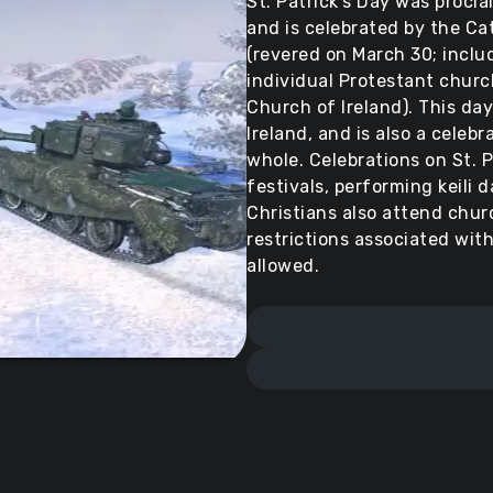
St. Patrick’s Day was procla
and is celebrated by the C
(revered on March 30; inclu
individual Protestant churc
Church of Ireland). This day
Ireland, and is also a celebr
whole. Celebrations on St. 
festivals, performing keili
Christians also attend churc
restrictions associated with
allowed.