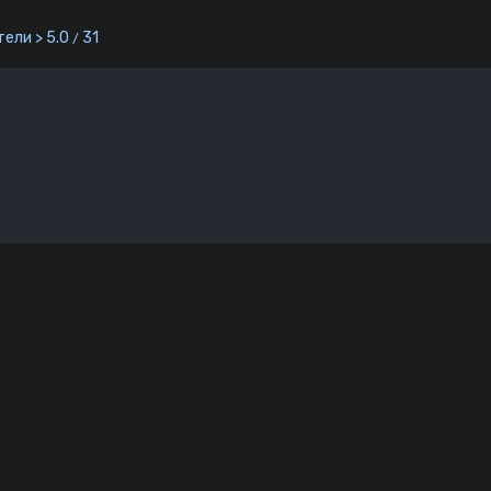
ели > 5.0
31
/