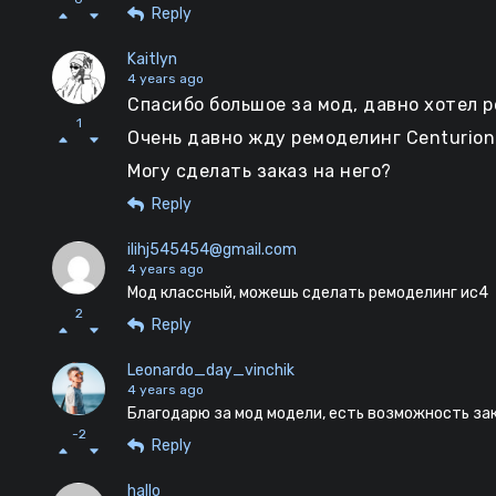
Reply
Kaitlyn
4 years ago
Спасибо большое за мод, давно хотел ре
1
Очень давно жду ремоделинг Centurion 7
Могу сделать заказ на него?
Reply
ilihj545454@gmail.com
4 years ago
Мод классный, можешь сделать ремоделинг ис4
2
Reply
Leonardo_day_vinchik
4 years ago
Благодарю за мод модели, есть возможность зак
-2
Reply
hallo