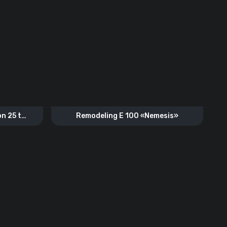
n 25 t
Remodeling E 100 «Nemesis»