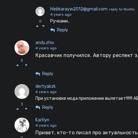
hlebkarayw2012@gmail.com
reply to Noetic
4 years ago
Ручками..
0
Reply
andy.zhiv
4 years ago
Красавчик получился. Автору респект з
0
Reply
dertyakzk
4 years ago
При установке мода приложение вылетает!!!!!!
3
Reply
Kaitlyn
4 years ago
Привет, кто-то писал про актувльность 
0