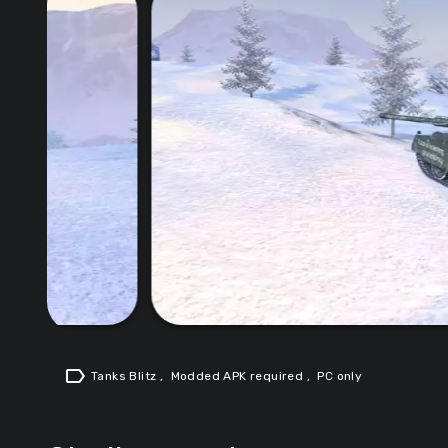
label
Tanks Blitz
,
Modded APK required
,
PC only