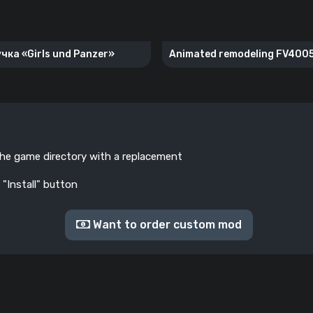
чка «Girls und Panzer»
Animated remodeling FV400
Child»
the game directory with a replacement
 "Install" button
Want to order custom mod