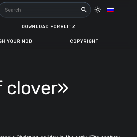
search
light_mode
DOWNLOAD FORBLITZ
SH YOUR MOD
COPYRIGHT
 clover»