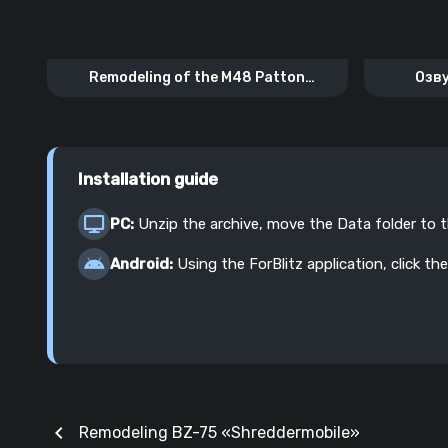
Remodeling of the M48 Patton
Озву
«Pipeline»
Installation guide
PC:
Unzip the archive, move the Data folder to 
Android:
Using the ForBlitz application, click the
chevron_left
Remodeling BZ-75 «Shreddermobile»