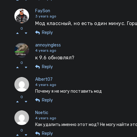
FaySon
3 years ago
Мод классный, но есть один минус. Горшо
0
Reply
annoyingless
4 years ago
к 9.6 обновлял?
0
Reply
Albert07
4 years ago
Почему я не могу поставить мод
0
Reply
Noetic
4 years ago
Как удалить именно этот мод? Не могу найти это
0
Reply