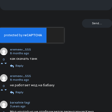
eremeev_555
8 months ago
как скачать танк
0
Reply
eremeev_555
8 months ago
не работает мод на бабаху
0
Reply
barxatnie tagi
3 years ago
Мод крутой но не отображается легендарная Кама