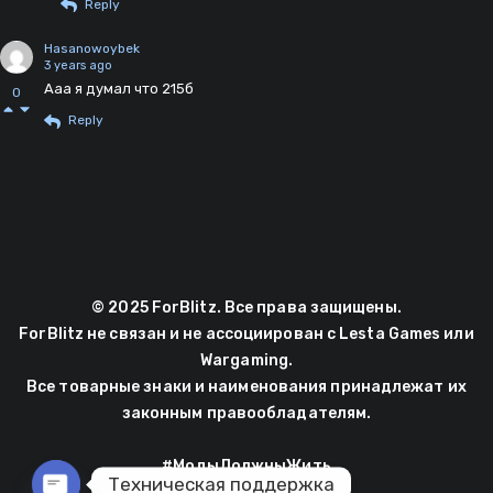
Reply
Hasanowoybek
3 years ago
Ааа я думал что 215б
0
Reply
© 2025 ForBlitz. Все права защищены.
ForBlitz не связан и не ассоциирован с Lesta Games или
Wargaming.
Все товарные знаки и наименования принадлежат их
законным правообладателям.
#МодыДолжныЖить
Техническая поддержка