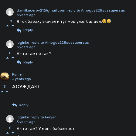
daniilkucerov21@gmail.com
reply to Amogus228sussupersus
3 years ago
-1
Я ток бабаху вкачал и тут мод уже, балдеж
Reply
loginko
reply to Amogus228sussupersus
3 years ago
0
А что там не так?
Reply
Fonjen
3 years ago
АСУЖДАЮ
5
Reply
loginko
reply to Fonjen
3 years ago
0
А что там? У меня бабахи нет