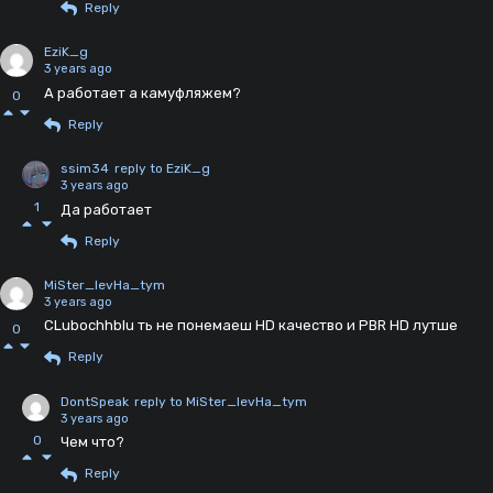
Reply
EziK_g
3 years ago
А работает а камуфляжем?
0
Reply
ssim34
reply to EziK_g
3 years ago
1
Да работает
Reply
MiSter_levHa_tym
3 years ago
CLubochhblu ть не понемаеш HD качество и PBR HD лутше
0
Reply
DontSpeak
reply to MiSter_levHa_tym
3 years ago
0
Чем что?
Reply