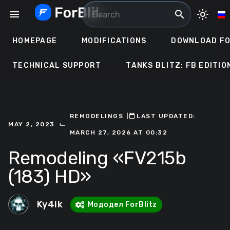
Skip
menu
search
light_mode
to
content
HOMEPAGE
MODIFICATIONS
DOWNLOAD FO
TECHNICAL SUPPORT
TANKS BLITZ: FB EDITIO
REMODELINGS
ㅤ|ㅤ
ㅤLAST UPDATED:
⌙
MAY 2, 2023
MARCH 27, 2026 AT 00:32
Remodeling «FV215b
(183) HD»
Ky4ik
Мододел ForBlitz