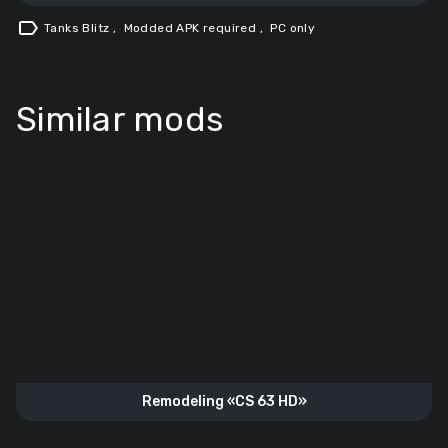
label
Tanks Blitz
,
Modded APK required
,
PC only
Similar mods
Remodeling «CS 63 HD»