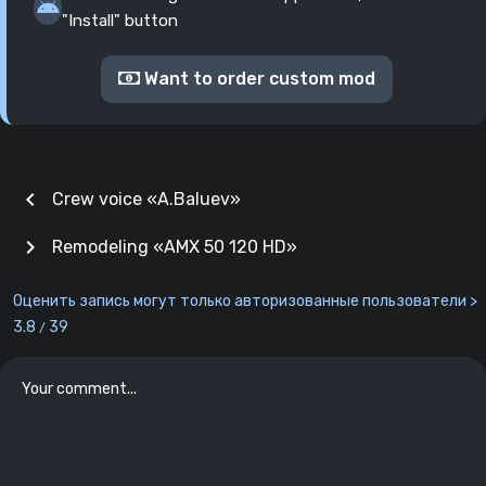
"Install" button
Want to order custom mod
chevron_left
Crew voice «A.Baluev»
chevron_right
Remodeling «AMX 50 120 HD»
Оценить запись могут только авторизованные пользователи >
3.8
39
/