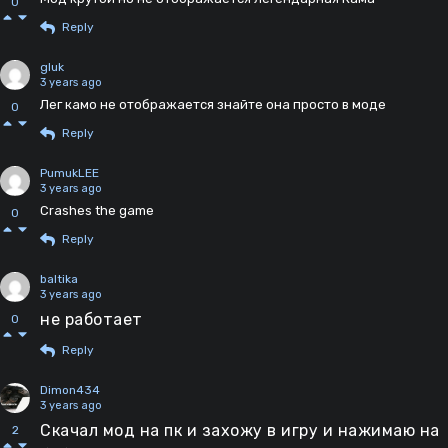
0
Reply
gluk
3 years ago
Лег камо не отображается знайте она просто в моде
0
Reply
PumukLEE
3 years ago
Crashes the game
0
Reply
baltika
3 years ago
не работает
0
Reply
Dimon434
3 years ago
Скачал мод на пк и захожу в игру и нажимаю на
2