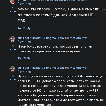
3 years ago
1
зачем ты споришь о том, в чем не смыслишь
от слова совсем? данная моделька HD +
PBR
Reply
ttr1llledlll1yizada1234@gmail.com
reply to drnkwtr
3 years ago
0
И тем более вот эти значки которые вы на танки
ставите,они практически всем не нужны
Reply
ttr1llledlll1yizada1234@gmail.com
reply to drnkwtr
3 years ago
0
Ну а тогда серьезно нахрен их делать ? Что мне это даст
если я к PBR HD добавлю,делай хоть на тех танках,на
которых нет PBR,если тут даже моделька ее меняться
нахрен этот HD тут нужен,делайте там где нету PBR
тогда все будет нормально.А херней хвататься тут
маяться. Если на это сил вам хватает,которые людям не
нравится,то моды где ?