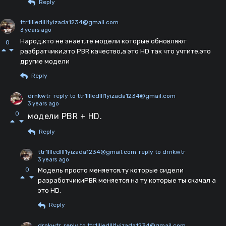
Reply
ttr1llledlll1yizada1234@gmail.com
3 years ago
Народ,кто не знает,те модели которые обновляют
0
разбратчики,это PBR качество,а это HD так что учтите,это
другие модели
Reply
drnkwtr
reply to ttr1llledlll1yizada1234@gmail.com
3 years ago
0
модели PBR + HD.
Reply
ttr1llledlll1yizada1234@gmail.com
reply to drnkwtr
3 years ago
0
Модель просто меняется,ту которые сидели
разработчикиPBR меняется на ту которые ты скачал а
это HD.
Reply
drnkwtr
reply to ttr1llledlll1yizada1234@gmail.com