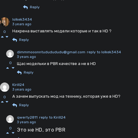
Reply
lolkek3434
3 years ago
Нахрена выставлять модели которые и так в HD ?
0
Reply
dimmmooonntududududu@gmail.com
reply to lolkek3434
3 years ago
0
Щас модельки в PBR качестве а не в HD
Reply
Kirill24
3 years ago
А зачем выпускать мод на технику, которая уже в HD?
0
Reply
qwerty2811
reply to Kirill24
3 years ago
0
Это не HD, это PBR