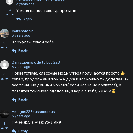
3 years ago
0
У меня на нее текстур пропали
Reply
Volkenshtein
3 years ago
Камуфляж такой себе
0
Reply
Denis_penis gde ty buyl228
3 years ago
Приветствую, классные моды у тебя получаются просто
0
супер, продолжай в том же духе и возможно ты доделаешь
все танки на данный момент( если новые не появятся), а
появятся так снова сделаешь, я верю в тебя, УДАЧИ
Reply
Amogus228sussupersus
3 years ago
ПРОВОКАТОР! ОСУЖДАЮ!
3
Reply