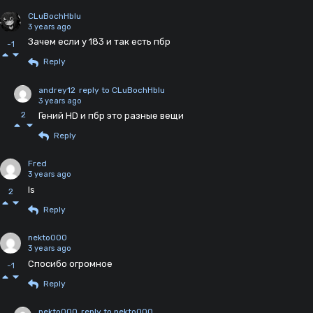
CLuBochHblu
3 years ago
Зачем если у 183 и так есть пбр
-1
Reply
andrey12
reply to CLuBochHblu
3 years ago
2
Гений HD и пбр это разные вещи
Reply
Fred
3 years ago
Is
2
Reply
nekto000
3 years ago
Спосибо огромное
-1
Reply
nekto000
reply to nekto000