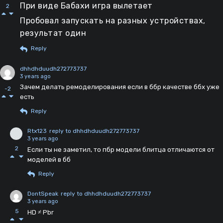
При виде Бабахи игра вылетает
2
Пробовал запускать на разных устройствах,
результат один
Reply
dhhdhduudh272773737
3 years ago
Зачем делать ремоделирования если в ббр качестве ббх уже
-2
есть
Reply
Rtx123
reply to dhhdhduudh272773737
3 years ago
2
Если ты не заметил, то пбр модели блитца отличаются от
моделей в бб
Reply
DontSpeak
reply to dhhdhduudh272773737
3 years ago
5
HD ≠ Pbr