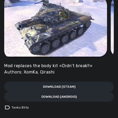
Mod replaces the body kit «Didn’t break!!»
Authors: XomKa, Qirashi
DOWNLOAD [STEAM]
DOWNLOAD [ANDROID]
label
Tanks Blitz