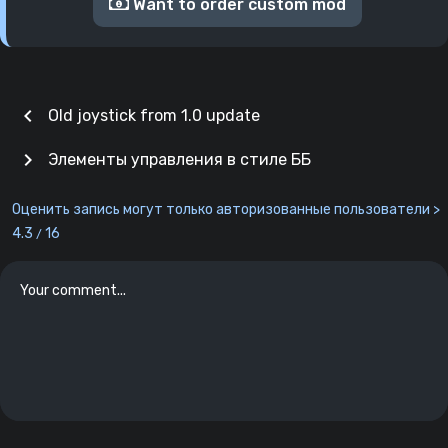
Want to order custom mod
chevron_left
Old joystick from 1.0 update
chevron_right
Элементы управления в стиле ББ
Оценить запись могут только авторизованные пользователи >
4.3
16
/