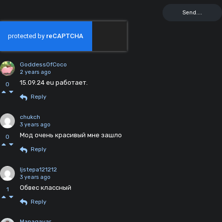
GoddessOfCoco
2 years ago
15.09.24 eu работает.
0
Reply
chukch
3 years ago
Мод очень красивый мне зашло
0
Reply
ljstepa121212
3 years ago
Обвес классный
1
Reply
Managavar