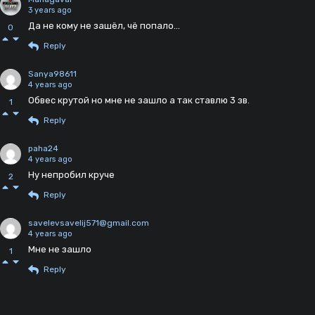
3 years ago
Да не кому не зашёл, чё попало...
0
Reply
Sanya98611
4 years ago
Обвес крутой но мне не зашло а так ставлю 3 зв.
1
Reply
paha24
4 years ago
Ну непробил круче
2
Reply
savelevsavelij571@gmail.com
4 years ago
Мне не зашло
1
Reply