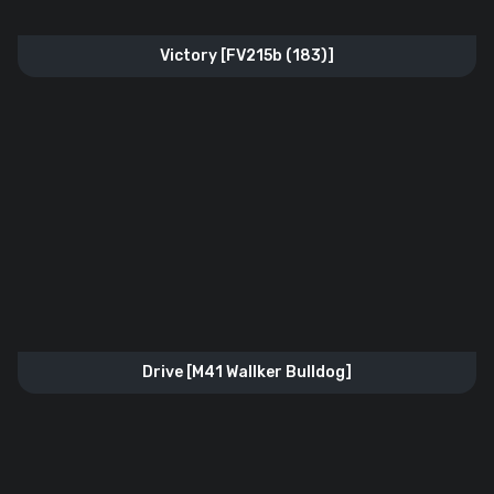
Victory [FV215b (183)]
Drive [M41 Wallker Bulldog]