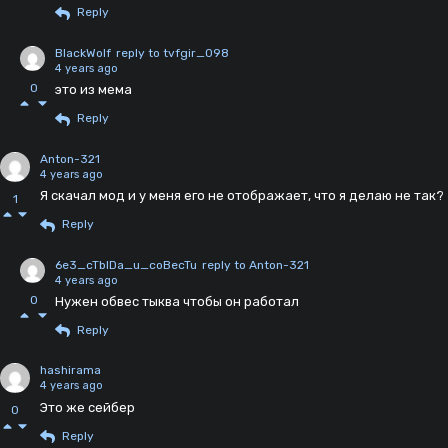
Reply
BlackWolf
reply to tvfgir_098
4 years ago
0
это из мема
Reply
Anton-321
4 years ago
Я скачал мод и у меня его не отображает, что я делаю не так?
1
Reply
6e3_cTblDa_u_coBecTu
reply to Anton-321
4 years ago
0
Нужен обвес тыква чтобы он работал
Reply
hashirama
4 years ago
Это же сейбер
0
Reply