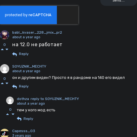
babl_kvaser_228_jmix_pr2
about a year ago
на 12.0 не работает
0
Reply
SOYUZNIK_MECHTY
about a year ago
он и другим виден? Просто я в рандоме на 140 его видел
0
Reply
dothza
reply to SOYUZNIK_MECHTY
about a year ago
0
тем у кого мод есть
Reply
Capesss_03
3 years ago