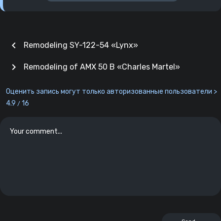
chevron_left
Remodeling SY-122-54 «Lynx»
chevron_right
Remodeling of AMX 50 B «Charles Martel»
Оценить запись могут только авторизованные пользователи >
4.9
16
/