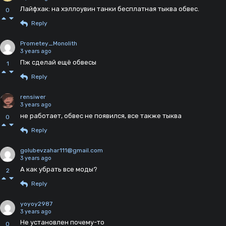
Лайфхак: на хэллоувин танки бесплатная тыква обвес.
0
Reply
Prometey_Monolith
3 years ago
Пж сделай ещё обвесы
1
Reply
rensiwer
3 years ago
не работает, обвес не появился, все также тыква
0
Reply
golubevzahar111@gmail.com
3 years ago
А как убрать все моды?
2
Reply
yoyoy2987
3 years ago
Не установлен почему-то
0