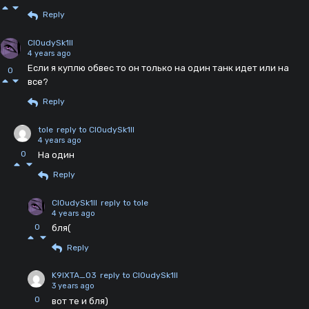
Reply
Cl0udySk1ll
4 years ago
Если я куплю обвес то он только на один танк идет или на
0
все?
Reply
tole
reply to Cl0udySk1ll
4 years ago
0
На один
Reply
Cl0udySk1ll
reply to tole
4 years ago
0
бля(
Reply
K9IXTA_03
reply to Cl0udySk1ll
3 years ago
0
вот те и бля)