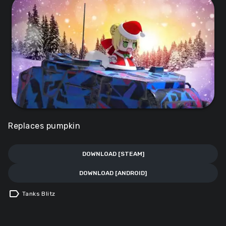
Replaces pumpkin
DOWNLOAD [STEAM]
DOWNLOAD [ANDROID]
label
Tanks Blitz