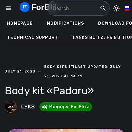
Skip
menu
search
light_mode
to
content
HOMEPAGE
MODIFICATIONS
DOWNLOAD FO
TECHNICAL SUPPORT
TANKS BLITZ: FB EDITIO
BODY KITS
ㅤ|ㅤ
ㅤLAST UPDATED: JULY
⌙
JULY 21, 2023
21, 2023 AT 14:31
Body kit «Padoru»
LΞKS
Мододел ForBlitz