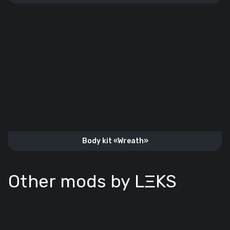
Body kit «Wreath»
Other mods by LΞKS