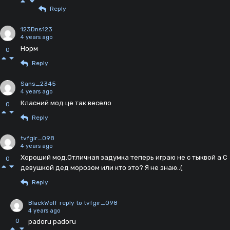
Reply
123Dns123
4 years ago
Норм
0
Reply
Sans_2345
4 years ago
Класний мод це так весело
0
Reply
tvfgir_098
4 years ago
Хороший мод.Отличная задумка теперь играю не с тыквой а С
0
девушкой дед морозом или кто это? Я не знаю..(
Reply
BlackWolf
reply to tvfgir_098
4 years ago
0
padoru padoru