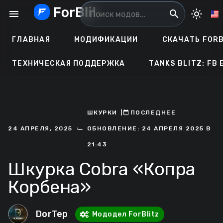
Перейти
menu
search
light_mode
к
содержанию
ГЛАВНАЯ
МОДИФИКАЦИИ
СКАЧАТЬ FORB
ТЕХНИЧЕСКАЯ ПОДДЕРЖКА
TANKS BLITZ: FB 
ШКУРКИ
ㅤ|ㅤ
ㅤПОСЛЕДНЕЕ
⌙
24 АПРЕЛЯ, 2025
ОБНОВЛЕНИЕ: 24 АПРЕЛЯ 2025 В
21:43
Шкурка Cobra «Копра
Корбена»
DorTep
Мододел ForBlitz