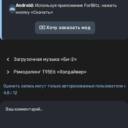
Android:
Используя приложение ForBlitz, нажать
кнопку «Скачать»
Хочу заказать мод
chevron_left
Загрузочная музыка «Би-2»
chevron_right
Ремоделинг T95E6 «Хэлдайвер»
Оценить запись могут только авторизованные пользователи >
4.8
12
/