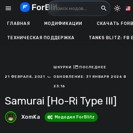
Перейти
menu
search
light_mode
к
содержанию
ГЛАВНАЯ
МОДИФИКАЦИИ
СКАЧАТЬ FORB
ТЕХНИЧЕСКАЯ ПОДДЕРЖКА
TANKS BLITZ: FB 
ШКУРКИ
ㅤ|ㅤ
ㅤПОСЛЕДНЕЕ
⌙
21 ФЕВРАЛЯ, 2021
ОБНОВЛЕНИЕ: 31 ЯНВАРЯ 2026 В
23:16
Samurai [Ho-Ri Type lll]
XomKa
Мододел ForBlitz