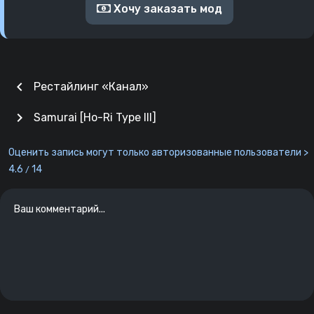
Хочу заказать мод
chevron_left
Рестайлинг «Канал»
chevron_right
Samurai [Ho-Ri Type lll]
Оценить запись могут только авторизованные пользователи >
4.6
14
/