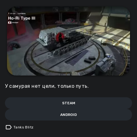
У самурая нет цели, только путь.
STEAM
ANDROID
label
Tanks Blitz