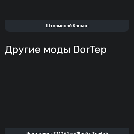
Штормовой Каньон
Другие моды DorTep
Ремоделинг T110E4 — «Фрейт Трейн»