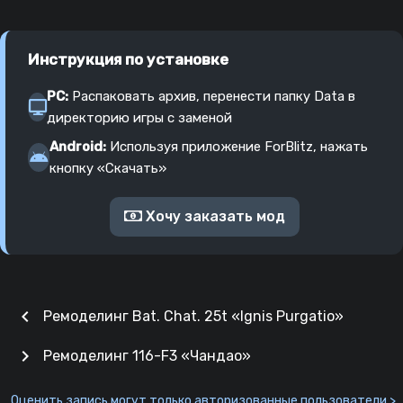
Инструкция по установке
PC:
Распаковать архив, перенести папку Data в
директорию игры с заменой
Android:
Используя приложение ForBlitz, нажать
кнопку «Скачать»
Хочу заказать мод
chevron_left
Ремоделинг Bat. Chat. 25t «Ignis Purgatio»
chevron_right
Ремоделинг 116-F3 «Чандао»
Оценить запись могут только авторизованные пользователи >