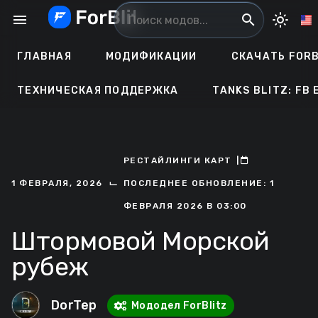
Перейти
menu
search
light_mode
к
содержанию
ГЛАВНАЯ
МОДИФИКАЦИИ
СКАЧАТЬ FORB
ТЕХНИЧЕСКАЯ ПОДДЕРЖКА
TANKS BLITZ: FB 
РЕСТАЙЛИНГИ КАРТ
ㅤ|ㅤ
ㅤ
⌙
1 ФЕВРАЛЯ, 2026
ПОСЛЕДНЕЕ ОБНОВЛЕНИЕ: 1
ФЕВРАЛЯ 2026 В 03:00
Штормовой Морской
рубеж
DorTep
Мододел ForBlitz